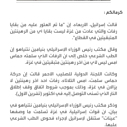
كرمالكم :
قالت إسرائيل، الأربعاء، إن "ما تم العثور عليه من بقايا
رفات والتي عادت من غزة ليست بقايا أي من الرهينتين
المتبقيتين في القطاع
".
وقال مكتب رئيس الوزراء الإسرائيلي بنيامين نتنياهو إن
الطب الشرعي خلص إلى أن الرفات الذي سلمته حماس
أمس ليس لأي من آخر رهينتين متبقيتين في غزة
.
وكانت اللجنة الدولية للصليب الأحمر قالت إن حركة
حماس سلمت، أمس الثلاثاء، رفات أحد آخر رهينتين لا
يزالان في غزة، وذلك بموجب شروط اتفاق وقف إطلاق
النار الذي تسنى التوصل إليه في أكتوبر (تشرين الأول)
.
وذكر مكتب رئيس الوزراء الإسرائيلي بنيامين نتنياهو في
بيان، أن قوات إسرائيلية في غزة تسلمت ما وصفها
"عينات" ستنقل لإسرائيل لإجراء فحوص الطب الشرعي
عليها
.