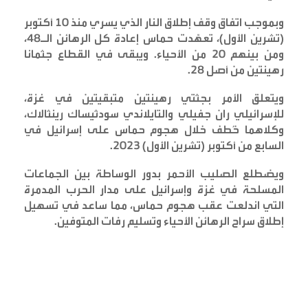
وبموجب اتفاق وقف إطلاق النار الذي يسري منذ 10 أكتوبر
(تشرين الأول)، تعهّدت حماس إعادة كل الرهائن الـ48،
ومن بينهم 20 من الأحياء. ويبقى في القطاع جثمانا
رهينتين من أصل 28
.
ويتعلق الأمر بجثتي رهينتين متبقيتين في غزة،
للإسرائيلي ران جفيلي والتايلاندي سودثيساك رينثالاك،
وكلاهما خُطف خلال هجوم حماس على إسرائيل في
السابع من أكتوبر (تشرين الأول) 2023
.
ويضطلع الصليب الأحمر بدور الوساطة بين الجماعات
المسلحة في غزة وإسرائيل على مدار الحرب المدمرة
التي اندلعت عقب هجوم حماس، مما ساعد في تسهيل
إطلاق سراح الرهائن الأحياء وتسليم رفات المتوفين
.