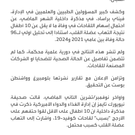
وكشف كبير المسؤولين الطبيين والعلميين في الإدارة،
فيناي براساد، في مذكرة داخلية الشهر الماضي، عن
احتمال إسهام اللقاحات في وفاة ما لا يقل عن 10 أطفال
نتيجة التهاب عضلة القلب، استنادا إلى تحليل أولي لـ96
حالة وفاة بين عامي 2021 و2024
.
ولم تنشر هذه النتائج في دورية علمية محكّمة، كما لم
تتضمن تفاصيل عن الحالة الصحية للضحايا أو الشركات
المصنعة للقاحات
.
وتزامن الإعلان مع تقارير نشرتها بلومبيرغ وواشنطن
بوست عن التحقيق
.
وأواخر نوفمبر/تشرين الثاني الماضي، قالت صحيفة
نيويورك تايمز إن إدارة الغذاء والدواء الأميركية ذكرت في
مذكرة داخلية أن 10 أطفال على الأقل لقوا حتفهم على
الأرجح "بسبب" لقاحات كوفيد-19، وأشارت إلى التهاب
عضلة القلب كسبب محتمل
.