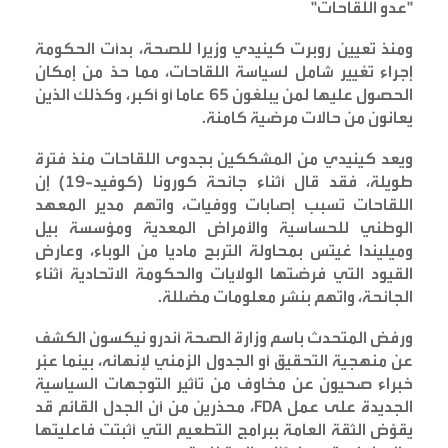
"
عدو اللقاحات
"
ومنذ تعيين روبرت كينيدي وزيرا للصحة، بدأت الحكومة
إجراء تغيير شامل لسياسة اللقاحات، مما حدّ من إمكان
الحصول عليها لمن يبلغون 65 عاما أو أكبر، وكذلك الذين
يعانون من حالات مرضية كامنة
.
ويعد كينيدي من المشككين بجدوى اللقاحات منذ فترة
طويلة، فقد قال أثناء جائحة كورونا (كوفيد-19) إن
اللقاحات تسبب إصابات ووفيات، واتهم مدير المعهد
الوطني للحساسية والأمراض المعدية ومؤسسة بيل
وميليندا غيتس بمحاولة التربح ماديا من الوباء، وعارض
القيود التي فرضتها الولايات والحكومة الاتحادية أثناء
الجائحة، واتهم بنشر معلومات مضللة
.
ورفض المتحدث باسم وزارة الصحة أندرو نيكسون الكشف
عن منهجية التحقيق أو الجدول الزمني لإنهائه، بينما عبّر
خبراء صحيون عن مخاوف من تأثير التوجهات السياسية
الجديدة على عمل
FDA
، محذرين من أن الجدل القائم قد
يقوّض الثقة العامة ببرامج التطعيم التي أثبتت فاعليتها