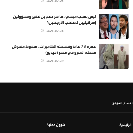
2026-07-25
ليس بسبب ميسي.. ما سر دعم بن غفير ومسؤولين
إسرائيليين لمنتخب الأرجنتين؟
2026-07-16
عمره 73 عاماً وفضحته الكاميرات.. سقوط متحرش
محطة المترو في مصر (فيديو)
2026-07-14
أقسام الموقع
الرئيسية
شؤون محلية