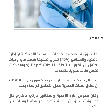
كرمالكم :
أعلنت وزارة الصحة والخدمات الإنسانية الأميركية أن إدارة
الأغذية والعقاقير
(FDA)
تجري تحقيقا شاملا في وفيات
يحتمل أن تكون مرتبطة بلقاحات كورونا (كوفيد-19)،
تشمل فئات عمرية متعددة
.
وقال المتحدث باسم الوزارة أندرو نيكسون -أمس الثلاثاء-
إن نطاق الفئات العمرية محل التحقيق لم يحدَّد بعد
.
وكان مفوض إدارة الأغذية والعقاقير مارتي ماكاري قال
في وقت سابق إن الإدارة تتحرى أمر هذه الوفيات بين
الشبان
.