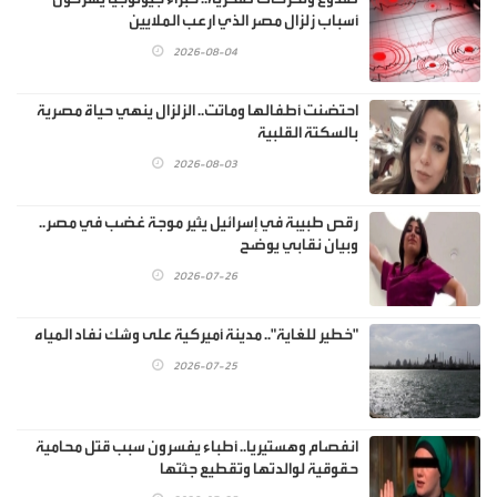
أسباب زلزال مصر الذي ارعب الملايين
2026-08-04
احتضنت أطفالها وماتت.. الزلزال ينهي حياة مصرية
بالسكتة القلبية
2026-08-03
رقص طبيبة في إسرائيل يثير موجة غضب في مصر..
وبيان نقابي يوضح
2026-07-26
"خطير للغاية".. مدينة أميركية على وشك نفاد المياه
2026-07-25
انفصام وهستيريا.. أطباء يفسرون سبب قتل محامية
حقوقية لوالدتها وتقطيع جثتها