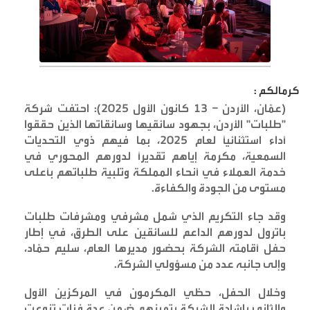
كرمالكم :
(عمّان، الأردن – 13 كانون الأول 2025): احتفت شركة
"طلبات" الأردن، بجهود سائقيها وسائقاتها الذين حققوا
أداء استثنائياً لعام 2025، بما فيهم ذوي التحديات
السمعية، مكرمة إياهم تقديراً لدورهم المحوري في
خدمة العملاء في أنحاء المملكة وتلبية طلباتهم بأعلى
مستوى من الجودة والكفاءة
.
وقد جاء التكريم الذي شمل مشرفي ومشرفات طلبات
باترول لدورهم الداعم للسائقين على الطرق، في إطار
حفل أقامته الشركة بحضور مديرها العام، سليم حمّاد،
وإلى جانبه عدد من مسؤولي الشركة
.
وخلال الحفل، حظي المكرمون في المركزين الأول
والثاني بإشادة الشركة بتميزهم ضمن عدة فئات تنوعت