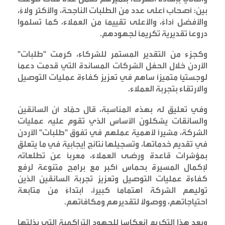
بين: أصحاب أعلى عدد من الطلبات الناجحة، والأكثر ولاءً،
والأفضل أداءً، والأعلى تقييماً من العملاء، كما تسلموا
دروعاً تقديرية تكريماً لجهودهم
.
وكجزء من التقدير المستمر للشركاء، كرمت "طلبات"
الأردن خلال الحفل الشركات المساندة التي قدمت دعماً
لوجستياً متميزاً ساهم في تعزيز كفاءة عمليات التوصيل
والارتقاء بتجربة العملاء
.
وفي تعليق له بهذه المناسبة، قال حمّاد أن السائقين
والسائقات يشكلون الأساس الذي تقوم عليه عمليات
الشركة، مشيراً لأهمية عملهم في تفوق "طلبات" الأردن
في تقديم خدماتها، وتسجيلها نتائج إيجابية في ما يتعلق
بمؤشرات قاعدة ورضى العملاء، معرباً عن تطلعاته
لإكمال المسيرة بحماس أكبر مع برامج متنوعة لرفع
كفاءة عمليات التوصيل وتعزيز تجربة السائقين الذين
توليهم الشركة اهتماماً كبيراً، ابتداءً من متابعة
احتياجاتهم، ووصولاً لتقديرهم ومكافأتهم
.
ويعد هذا التكريم انعكاساً للجهود التراكمية التي بذلتها