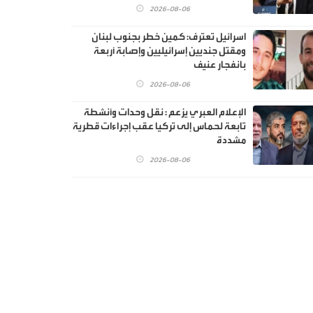
2026-08-06
اسرائيل تعترف: كمين خطر بجنوب لبنان
ومقتل جنديين إسرائيليين وإصابة أربعة
بانفجار عنيف
2026-08-06
الإعلام العبري يزعم : نقل وحدات وأنشطة
تابعة لحماس إلى تركيا عقب إجراءات قطرية
مشددة
2026-08-06