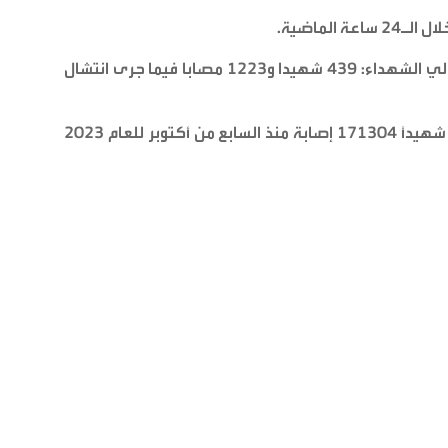
.
ومنذ وقف إطلاق النار (11 أكتوبر 2025): بلغ إجمالي الشهداء: 439 شهيدا و1223 مصابا فيما جرى انتشال
وارتفعت حصيلة العدوان الإسرائيلي إلى 71409 شهيدًا 171304 إصابة منذ السابع من أكتوبر للعام 2023