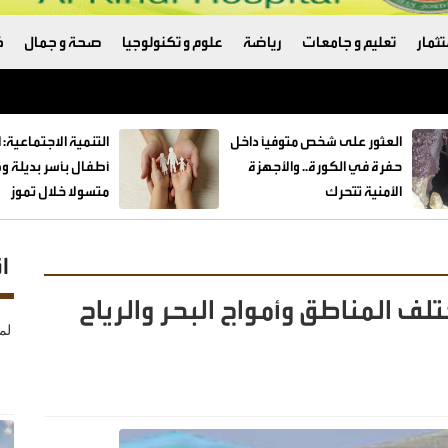
ثمار
تعليم و جامعات
رياضة
علوم و تكنولوجيا
صحة و جمال
ك
العثور على شخص متوفيًا داخل
حفرة في الكورة.. والأجهزة
الأمنية تتحرك
متسولا خلال تموز
ا
المناطق وأمواج البحر والرياح