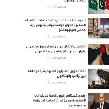
للدفاع المشترك"
2026-08-07
للمرة الأولى.. القسام تكشف صاحب اللقطة
الشهيرة لإحراق جرافة إسرائيلية ورفع راية
حماس (فيديوهات)
2026-08-07
تفاصيل الاتفاق حول مضيق هرمز بين عُمان
وإيران.. يُعلن خلال أيام ويمتد لشهرين
2026-08-07
نفاد مخزون الصواريخ الأميركية يفجّر خلافًا
بين ترامب والبنتاغون
2026-08-06
وفد باكستاني رفيع برئاسة شريف إلى
السعودية مع مؤشرات ايجابية لحل أزمة
مضيق هرمز