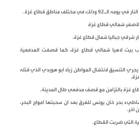
في مختلف مناطق قطاع غزة
.
ط الأصفر شمالي قطاع غزة
نار شرقي جباليا شمال قطاع غزة
.
ب بيت لاهيا شمالي قطاع غزة، كما قصفت المدفعية
يجري التنسيق لانتشال المواطن زياد ابو هويدي الذي قتله
زة
.
طاع غزة بالتزامن مع قصف مدفعي طال المدينة
.
ء بحر خان يونس للغرق بعد ان سحبتها امواج البحر،
 آخر
.
تية التي ضربت القطاع
.