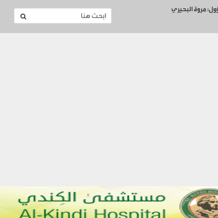
ؤول: مروة البحيري