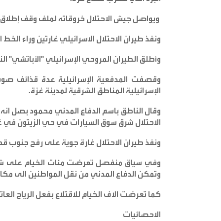
ويواصل جيش الاحتلال خروقاته لملف وقف إطلاق النار في يومه الـ92 وذلك 
ونفذ طيران الاحتلال الاسرائيلي غارتين وراء الخ
وأطلق الطيران المروحي الإسرائيلي "الأباتشي" ال
وقصفت المدفعية الإسرائيلية عدة قذائف صو
الإسرائيلية المناطق الشرقية لمدينة غزة
.
وقال الناطق باسم الدفاع المدني محمود بصل انه 
الاحتلال شرق سوق السيارات في حي الزيتون في غ
ونفذ طيران الاحتلال غارة جوية على رفح جنوب ق
وفي سياق منفصل تعرضت مئات الخيام على شاطي
وتمكن الدفاع المدني من نقل المواطنين الى مكان
كما تعرضت الاف الخيام للاقتلاع بفعل الرياح العا
الاحصائيات