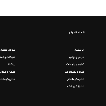
أقسام الموقع
الرئيسية
شؤون محلية
عربي و دولي
شركات و استث
تعليم و جامعات
رياضة
علوم و تكنولوجيا
صحة و جمال
كتاب كرمالكم
خاص كرمالك
اطباق كرمالكم