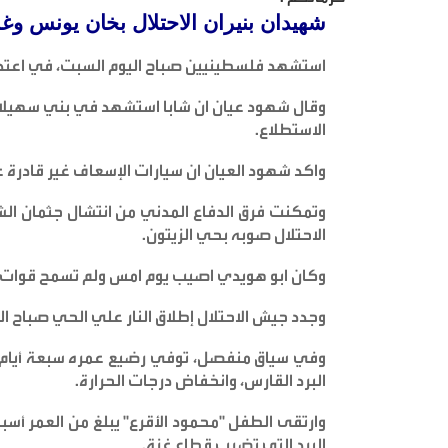
شهيدان بنيران الاحتلال بخان يونس وغز
استشهد فلسطينيين صباح اليوم السبت، في اعتدا
وقال شهود عيان ان شابا استشهد في بني سهيلا
الاستطلاع
.
واكد شهود العيان ان سيارات الإسعاف غير قادرة 
الاحتلال صوبه بحي الزيتون
.
وكان ابو هويدي اصيب يوم امس ولم تسمح قوات ا
وجدد جيش الاحتلال إطلاق النار علي الحي صباح ال
وفي سياق منفصل، توفي رضيع عمره سبعة أيام، 
البرد القارس، وانخفاض درجات الحرارة
.
وارتقى الطفل "محمود الأقرع" يبلغ من العمر أسب
البرد التي تضرب قطاع غزة
.