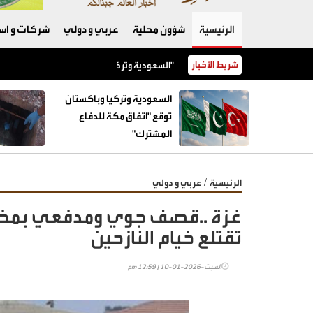
الرئيسية
شؤون محلية
عربي و دولي
شركات و است
شريط الأخبار
السعودية وتركيا وباكستان توقع "اتفاق مكة للدفاع المشترك"
السعودية وتركيا وباكستان
توقع "اتفاق مكة للدفاع
المشترك"
/
الرئيسية
عربي و دولي
غزة ..قصف جوي ومدفعي بمختلف 
تقتلع خيام النازحين
السبت-2026-01-10 | 12:59 pm