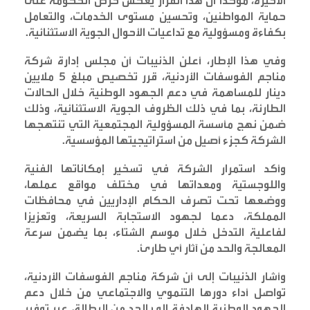
الأخيرة، مؤكدًا أن هذا القرار يعكس حرص الحكومة على
حماية المواطنين، وتحسين مستوى الخدمات، والتعامل
بكفاءة ومسؤولية مع تداعيات الأحوال الجوية الاستثنائية
.
وفي هذا الإطار، أعلن الذنيبات أن مجلس إدارة شركة
مناجم الفوسفات الأردنية، قرر تخصيص مبلغ 5 ملايين
دينار للمساهمة في دعم الجهود الوطنية خلال الحالات
الطارئة، بما في ذلك الظروف الجوية الاستثنائية، وذلك
ضمن نهج مأسسة المسؤولية المجتمعية التي تنتهجها
الشركة كجزء أصيل من استراتيجيتها المؤسسية
.
وأكد استمرار الشركة في تسخير إمكاناتها الفنية
واللوجستية ومعداتها في مختلف مواقع عملها،
ووضعها تحت تصرف الحكام الإداريين في محافظات
المملكة، دعما لجهود الاستجابة السريعة، وتعزيزا
لفاعلية التدخل خلال موسم الشتاء، بما يضمن سرعة
المعالجة والحد من آثار أي طارئ
.
وأشار الذنيبات إلى أن شركة مناجم الفوسفات الأردنية،
تواصل أداء دورها التنموي والاجتماعي من خلال دعم
الجهود الوطنية الهادفة إلى الحد من البطالة، عبر توفير