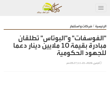
Toggl
navig
/
الرئيسية
شركات و استثمار
"الفوسفات" و"البوتاس" تطلقان
مبادرة بقيمة 10 ملايين دينار دعما
للجهود الحكومية
الإثنين-2026-01-11 | 05:27 pm