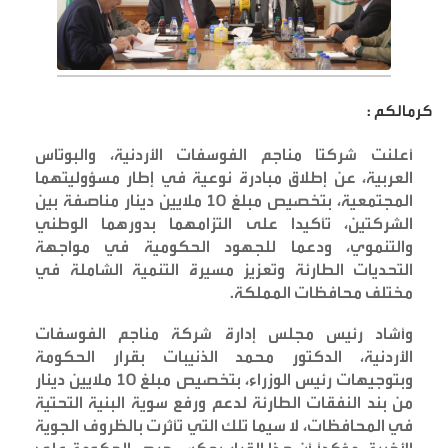
كرمالكم :
أعلنت شركتا مناجم الفوسفات الأردنية، والبوتاس
العربية، عن إطلاق مبادرة نوعية في إطار مسؤوليتهما
المجتمعية، بتخصيص مبلغ 10 ملايين دينار مناصفة بين
الشركتين، تأكيدا على التزامهما بدورهما الوطني
والتنموي، ودعما للجهود الحكومية في مواجهة
التحديات الطارئة وتعزيز مسيرة التنمية الشاملة في
مختلف محافظات المملكة
.
وأشاد رئيس مجلس إدارة شركة مناجم الفوسفات
الأردنية، الدكتور محمد الذنيبات بقرار الحكومة
وبتوجيهات رئيس الوزراء، بتخصيص مبلغ 10 ملايين دينار
من بند النفقات الطارئة لدعم ورفع سوية البنية التحتية
في المحافظات، لا سيما تلك التي تأثرت بالظروف الجوية