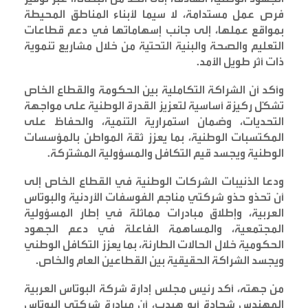
فرص عمل مستدامة، لا سيما لأبناء المناطق المحيطة
بمواقع عملها، إلى جانب إسهاماتها في دعم قطاعات
التعليم والصحة والبنية التحتية من خلال مشاريع تنموية
ذات أثر طويل الأمد
.
وأكد أن الشراكة التكاملية بين الحكومة والقطاع الخاص
تشكّل ركيزة أساسية لتعزيز القدرة الوطنية على مواجهة
التحديات، وضمان استمرارية التنمية، والحفاظ على
المكتسبات الوطنية، بما يعزز ثقة المواطن بالمؤسسات
الوطنية ويجسد قيم التكافل والمسؤولية المشتركة
.
ودعا الذنيبات الشركات الوطنية في القطاع الخاص إلى
أن تحذو حذو شركتي مناجم الفوسفات الأردنية والبوتاس
العربية، وإطلاق مبادرات مماثلة في إطار المسؤولية
المجتمعية، والمساهمة الفاعلة في دعم الجهود
الحكومية خلال الحالات الطارئة، بما يعزز التكافل الوطني
ويجسد الشراكة الحقيقية بين القطاعين العام والخاص
.
من جهته، أكد رئيس مجلس إدارة شركة البوتاس العربية
المهندس شحادة أبو هيدب، أن مبادرة شركتي البوتاس