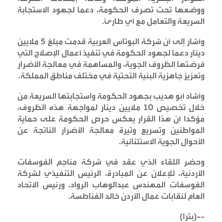
ووضعها تحت تصرف الحكومة، دعما لجهود الاستجابة
السريعة والتعامل مع أي طارئ
.
وأشار إلى أن شركة البوتاس العربية قدمت مبلغ 5 ملايين
دينار دعما لجهود الحكومة في تنفيذ أعمال الإصلاح التي
فرضتها الظروف الجوية، والمساهمة في معالجة الأضرار
وتعزيز جاهزية البنية التحتية في مختلف مناطق المملكة
.
وأشاد أبو هديب بجهود الحكومة واستجابتها السريعة من
خلال تخصيص 10 ملايين دينار لمواجهة هذه الظروف،
مؤكدا أن هذا القرار يعكس حرص الحكومة على حماية
المواطنين وتسريع وتيرة معالجة الأضرار الناتجة عن
الأحوال الجوية الاستثنائية
.
وحضر اللقاء الذي عقد في شركة مناجم الفوسفات
الأردنية، للإعلان عن المبادرة، الرئيس التنفيذي لشركة
الفوسفات المهندس عبدالوهاب الرواد، ورئيس الاتحاد
العام لنقابات عمال الأردن خالد الفناطسة
.
--(
بترا
)