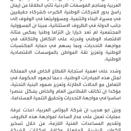
العربية ومناجم الفوسفات الأردنية تأتي انطلاقا من إيمان
راسخ بدور الشركات الوطنية الكبرى كشركاء حقيقيين
في مسيرة البناء والتنمية، ومسؤوليتها في الوقوف إلى
جانب الدولة في الظروف الاستثنائية، مبينا أن المسؤولية
المجتمعية لم تعد خيارا بل التزاما وطنيا يعكس متانة
الاقتصاد الوطني وقدرته على التكافل والتكاتف في
مواجهة التحديات، وبما يسهم في حماية المكتسبات
الوطنية وتعزيز ثقة المواطن بالمؤسسات الاقتصادية
الوطنية
.
وشدد على أهمية استجابة القطاع الخاص في المملكة
لمثل هذه المبادرات الوطنية، دعما لجهود الحكومة في
التعامل مع الحالات الطارئة وتعزيز صمود البنية التحتية،
مؤكدا أن تكاتف القطاعين العام والخاص يشكّل عنصرا
أساسيا في مواجهة التحديات وتحقيق التنمية المستدامة
.
وبيّن أبو هديب أن شركة البوتاس العربية، أعدّت غرفة
عمليات تعمل على مدار الساعة لمواجهة هذه الظروف،
وتقديم المساعدات الفنية اللازمة، من خلال تسخير
الكوادر البشرية المؤهلة وكافة إمكانات الشركة