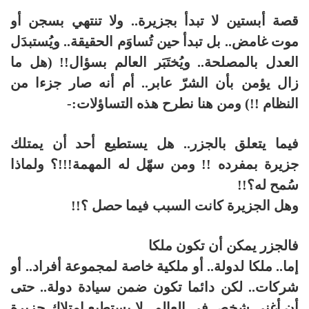
قصة أبستين لا تبدأ بجزيرة.. ولا تنتهي بسجن أو
موت غامض.. بل تبدأ حين تُساوَم الحقيقة.. ويُستبدَل
العدل بالمصلحة.. ويُختَبَر العالم بسؤال!! (هل ما
زال يؤمن بأن الشرّ عابر.. أم أنه صار جزءا من
النظام !!) ومن هنا نطرح هذه التساؤلات:-
فيما يتعلق بالجزر.. هل يستطيع أحد أن يمتلك
جزيرة بمفرده !! ومن سهّل له المهمة!!!؟ ولماذا
سُمح له؟!!
وهل الجزيرة كانت السبب فيما حصل ؟!!
فالجزر يمكن أن تكون ملكا
إما.. ملكا لدولة.. أو ملكية خاصة لمجموعة أفراد.. أو
شركات.. لكن دائما تكون ضمن سيادة دولة.. حتى
أن أغنى شخص في العالم.. لا يستطيع إمتلاك جزيرة