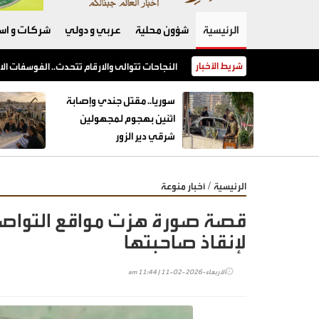
الرئيسية
شؤون محلية
عربي و دولي
شركات و است
شريط الأخبار
النجاحات تتوالى والارقام تتحدث.. الفوسفات ا
سوريا.. مقتل جندي وإصابة
اثنين بهجوم لمجهولين
شرقي دير الزور
/
الرئيسية
أخبار منوعة
قصة صورة هزت مواقع التواص
لإنقاذ صاحبتها
الأربعاء-2026-02-11 | 11:44 am