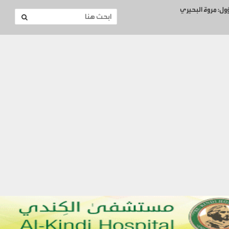
ؤول: مروة البحيري