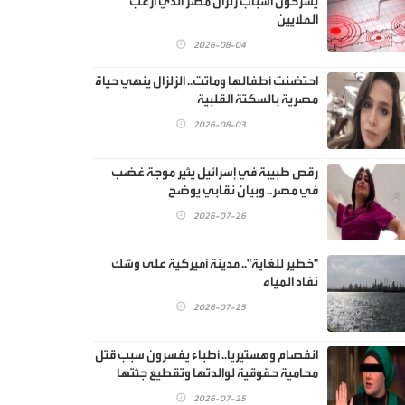
يشرحون أسباب زلزال مصر الذي ارعب
الملايين
2026-08-04
احتضنت أطفالها وماتت.. الزلزال ينهي حياة
مصرية بالسكتة القلبية
2026-08-03
رقص طبيبة في إسرائيل يثير موجة غضب
في مصر.. وبيان نقابي يوضح
2026-07-26
"خطير للغاية".. مدينة أميركية على وشك
نفاد المياه
2026-07-25
انفصام وهستيريا.. أطباء يفسرون سبب قتل
محامية حقوقية لوالدتها وتقطيع جثتها
2026-07-25