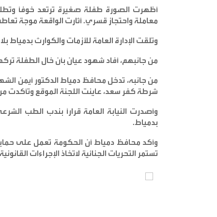
أظهرت الصورة طفلة صغيرة ترتعد خوفاً وتطل
معاملة واحتجاز قسري. أثارت الواقعة موجة تعا
وتلقت الإدارة العامة للأزمات والكوارث بدمياط بل
من جانبهم، أفاد شهود عيان بأن خال الطفلة تركه
من جانبه، تدخل محافظ دمياط الدكتور أيمن الشهاب
شرطة كفر سعد، عاينت اللجنة الموقع وتأكدت من
وأصدرت النيابة العامة قراراً بندب الطب الش
بدمياط
.
وأكد محافظ دمياط أن الحكومة تعمل على حماية ا
تستمر التحريات الجنائية لاتخاذ الإجراءات القانونية