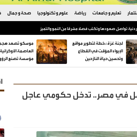
ثمار
تعليم و جامعات
رياضة
علوم و تكنولوجيا
صحة و جمال
ك
لاردنية تواصل صعودها وتكتب فصلا مشرقا من النمو والتميز
لجنة غزة :،خطة لتطوير مواقع
موسكو تصعد هجما
الإيواء المؤقت في القطاع
العاصمة الأوكراني
وتحسين حياة النازحين
مؤسسة تصنع الرؤوس
ا
ل في مصر.. تدخل حكومي عاجل