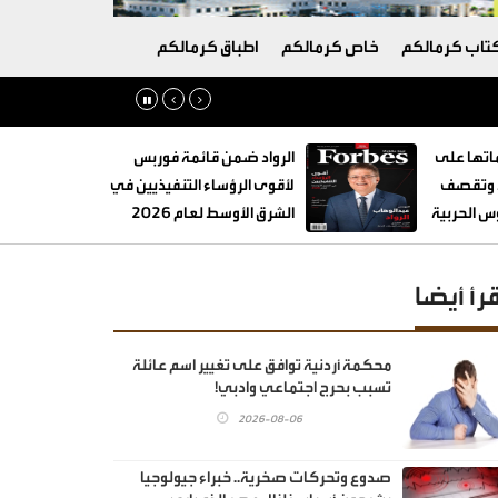
تاب كرمالكم
خاص كرمالكم
اطباق كرمالكم
تها على
الرواد ضمن قائمة فوربس
ة وتقصف
لأقوى الرؤساء التنفيذيين في
 الحربية
الشرق الأوسط لعام 2026
قرأ أيضا
محكمة أردنية توافق على تغيير اسم عائلة
تسبب بحرج اجتماعي وادبي!
2026-08-06
صدوع وتحركات صخرية.. خبراء جيولوجيا