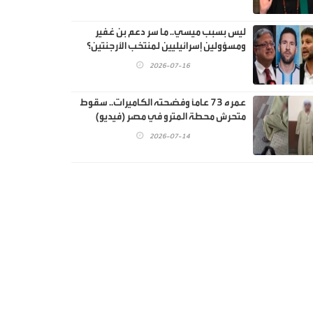
ليس بسبب ميسي.. ما سر دعم بن غفير
ومسؤولين إسرائيليين لمنتخب الأرجنتين؟
2026-07-16
عمره 73 عاماً وفضحته الكاميرات.. سقوط
متحرش محطة المترو في مصر (فيديو)
2026-07-14