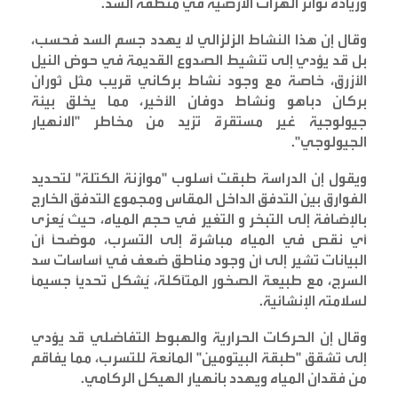
وزيادة تواتر الهزات الأرضية في منطقة السد
.
وقال إن هذا النشاط الزلزالي لا يهدد جسم السد فحسب،
بل قد يؤدي إلى تنشيط الصدوع القديمة في حوض النيل
الأزرق، خاصة مع وجود نشاط بركاني قريب مثل ثوران
بركان دباهو ونشاط دوفان الأخير، مما يخلق بيئة
جيولوجية غير مستقرة تزيد من مخاطر "الانهيار
الجيولوجي
".
ويقول إن الدراسة طبقت أسلوب "موازنة الكتلة" لتحديد
الفوارق بين التدفق الداخل المقاس ومجموع التدفق الخارج
بالإضافة إلى التبخر و التغير في حجم المياه، حيث يُعزى
أي نقص في المياه مباشرة إلى التسرب، موضحاً أن
البيانات تشير إلى أن وجود مناطق ضعف في أساسات سد
السرج، مع طبيعة الصخور المتآكلة، يُشكل تحدياً جسيماً
لسلامته الإنشائية
.
وقال إن الحركات الحرارية والهبوط التفاضلي قد يؤدي
إلى تشقق "طبقة البيتومين" المانعة للتسرب، مما يفاقم
من فقدان المياه ويهدد بانهيار الهيكل الركامي
.