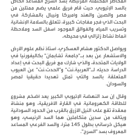
المخاطر المحتملة المرتبطة بسد السرج المساعد الخاص
بالسد الإثيوبي، حيث قام فريق علمي يضم ممثلين من
مصر والصين والهند وأميركا ونيبال بالمشاركة في
البحث الذي فجر مفاجآت كبيرة، تتعلق بالسلامة الإنشائية
وتسريب المياه والفوالق الموجود أسفل السد وملاحظة
أنماط نشاط زلزالي في محيطه
.
ويواصل الدكتور هشام العسكري، أستاذ نظم علوم الأرض
والاستشعار عن بعد بـ"جامعة تشابمان" بكاليفورنيا في
الولايات المتحدة، والذي شارك مع فريق البحث في إعداد
الدراسة حديثه لـ"العربية.نت" و"الحدث.نت" عن العيوب
المتعلقة بالسد والتي تمثل تهديداً حقيقياً لمصر
والسودان
.
وقال إن سد النهضة الإثيوبي الكبير يعد أضخم مشروع
للطاقة الكهرومائية في القارة الأفريقية، وهو منشأة
معقدة تقع على النيل الأزرق بالقرب من الحدود السودانية
ويتألف من سدين متكاملين هما السد الرئيسي، وهو
هيكل خرساني بطول 145 متراً، والسد الفرعي المساعد
المعروف بسد "السرج
".