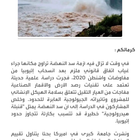
كرمالكم :
في وقت لا تزال فيه أزمة سد النهضة تراوح مكانها جراء
غياب اتفاق قانوني ملزم بعد انسحاب إثيوبيا من
مفاوضات واشنطن 2020، فجرت دراسة علمية حديثة
تعتمد على تقنيات رصد الأرض والأقمار الصناعية
مفاجآت من العيار الثقيل تتعلق بسلامة الهيكل الإنشائي
للمشروع وتأثيراته الجيولوجية العابرة للحدود. وخلص
المشاركون في الدراسة إلى أن سد النهضة يمثل "قنبلة
هيدرولوجية" خطيرة قد تتسبب بكارثة تتجاوز حدود
إثيوبيا
.
ونشرت جامعة كبرى في أميركا بحثاً يتناول تقييم