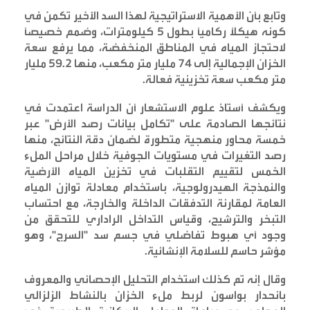
وتابع بأن الأهمية الاستراتيجية لهذا السد الأخير تكمن في
كونه هيكلاً ركامياً بطول 5 كيلومترات، وصُمم خصيصاً
لاحتجاز المياه في المناطق المنخفضة، مما يرفع سعة
الخزان الإجمالية إلى 74 مليار متر مكعب، منها 59.2 مليار
متر مكعب سعة تخزينية فعالة
.
ويكشف أستاذ علوم الاستشعار أن الدراسة اعتمدت في
نتائجها الصادمة على "تكامل بيانات رصد الأرض" عبر
خمسة محاور منهجية متطورة لضمان دقة النتائج، منها
رصد التغيرات في مستويات الجوفية خلال مراحل الملء
الخمس لتقييم التقلبات في تخزين المياه الأرضية
والنمذجة الهيدرولوجية، باستخدام معادلة توازن المياه
العامة لمقارنة التدفقات الداخلة والخارجة، مع احتساب
التبخر والترشيح، وقياس التداخل الراداري للتحقق من
وجود أي هبوط تفاضلي في جسم سد "السرج"، وهو
مؤشر حاسم للسلامة الإنشائية
.
وقال إنه تم كذلك استخدام التحليل الإحصائي والمعروف
بانحدار بواسون لربط ملء الخزان بالنشاط الزلزالي