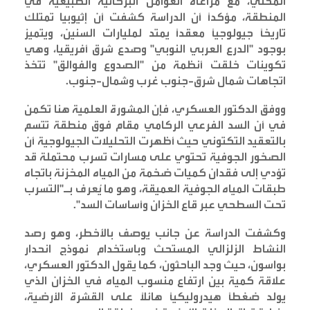
المحلي، مع مراعاة العوامل البركانية الطبيعية في
المنطقة، مؤكداً أن الدراسة كشفت أن إثيوبيا تمتلك
تاريخاً جيولوجياً معقداً يمتد لمليارات السنين، ويتميز
بوجود "الدرع العربي النوبي" وصدع شرق أفريقيا، وهي
تكوينات خلقت أنظمة من "الصدوع والفوالق" تتخذ
اتجاهات شمال شرق-جنوب غرب وشمال-جنوب
.
ووفق الدكتور العسكري، فإن المشورة العلمية هنا تكمن
في أن السد الفرعي الركامي مقام فوق منطقة تتسم
بالتعقيد التكتوني حيث أظهرت التحليلات الجيولوجية أن
الصخور الجوفية تحتوي على مسارات تسرب محتملة قد
تؤدي إلى فقدان كميات ضخمة من المياه المخزنة باتجاه
طبقات المياه الجوفية العميقة، وهو ما يُعرف بـ"التسرب
تحت السطحي عبر قاع الخزان وأساسات السد
".
وكشفت الدراسة عن جانب يوصف بالأخطر، وهو رصد
النشاط الزلزالي المستحث وباستخدام نموذج انحدار
بواسون، حيث وجد الباحثون، كما يقول الدكتور العسكري،
علاقة كمية بين ارتفاع منسوب المياه في الخزان الذي
يولد ضغطاً هيدروليكياً هائلاً على القشرة الأرضية،