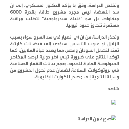
وتخلص الدراسة، وفق ما يؤكد الدكتور العسكري، إلى أن
سد النهضة ليس مجرد مشروع طاقة بقدرة 6000
ميغاواط، بل هو "قنبلة هيدرولوجية" تتطلب مراقبة
مستمرة تتجاوز حدود إثيوبيا
.
وتحذر الدراسة من أن أي انهيار في سد السرج سواء بسبب
الزلازل أو عيوب التأسيس سيؤدي إلى فيضانات كارثية
تمتد لتشمل السودان ومصر، مما يهدد حياة الملايين، كما
تؤكد النتائج على ضرورة تبني أطر دولية لرصد المخاطر
الجيولوجية العابرة للحدود، ودمج بيانات الأقمار الصناعية
في بروتوكولات السلامة لضمان عدم تحول المشروع من
وسيلة للتنمية إلى مصدر للكوارث الإقليمية
.
شاهد