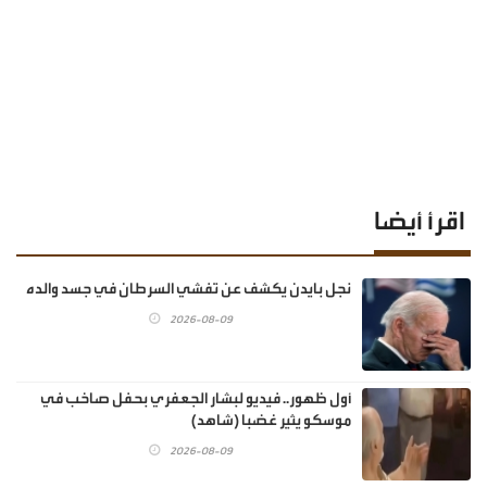
اقرأ أيضا
نجل بايدن يكشف عن تفشي السرطان في جسد والده
2026-08-09
أول ظهور.. فيديو لبشار الجعفري بحفل صاخب في
موسكو يثير غضبا (شاهد)
2026-08-09