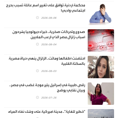
محكمة أردنية توافق على تغيير اسم عائلة تسبب بحرج
اجتماعي وادبي!
2026-08-06
صدوع وتحركات صخرية.. خبراء جيولوجيا يشرحون
أسباب زلزال مصر الذي ارعب الملايين
2026-08-04
احتضنت أطفالها وماتت.. الزلزال ينهي حياة مصرية
بالسكتة القلبية
2026-08-03
رقص طبيبة في إسرائيل يثير موجة غضب في مصر..
وبيان نقابي يوضح
2026-07-26
"خطير للغاية".. مدينة أميركية على وشك نفاد المياه