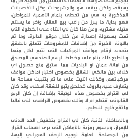
بجميع اشكالة، وهذا لا يعني أبدا التقليل من أهمية كل ما
يسبقه، ولكن يبقى هو والمشروحات وكل التفصيلات
المذكورة به هي من تحظى بتمام الأهمية للمواطن،
فهو بداية ما يبرز من راغب بيع العقار، وآخر ما يستلم
مثيله مشتريه، ومن هنا كان لي الثناء على الخطوة التي
تمت بسهولة إصدارة من خلال موقع الدائرة، وما تم
بالآونة الأخيرة من إضافات للمشروحات تتعلق بالشقق
بتحديد أرقام مواقف المركبات التي تتبع لكل منها
وبالطبع ذلك بناء على مخطط الرسم الهندسي المصدق
من أمانة عمان أو البلديات مما استبق منع حصول أي
خلاف بين مالكي الشقق بخصوص اختيار أماكن مواقف
مركباتهم، وكذلك اثنيت على ما تم بتثبيت مساحة ما
يتعارف عليه بالروف كملحق يتبع للشقة أسفله، وقد كان
لي اقتراح بخصوص هذه الوثيقة بإضافة إن كان الربع
القانوني اُقتطع أم لا وذلك بخصوص الأراضي التي غالبا
ما تقع خارج التنظيم
.
وبالمداخلة الثانية كان لي اقتراح بتخفيض الحد الأدنى
للإفراز، وبرسوم رمزية بالأماكن التي يرى أصحاب القرار
من المصلحة العامة توجيه الزحف العمراني إليها،