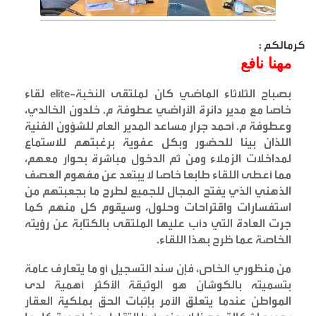
كرمالكم :
مهنا نافع
بصباح الثلاثاء الماضي كان لملتقى النخبة
-elite
لقاء
خاصا مع مدير دائرة الأراضي عطوفة م. خلدون الخالدي،
وعطوفة م. أحمد جرار مساعد المدير العام للشؤون الفنية
اللذان بينا للحضور وبكل عفوية برغبتهم للاستماع
لمداخلات الزملاء ومن ثم الدخول مباشرة بحوار معهم،
مما أعطى اللقاء طابعا خاصا لا يبتعد عن مفهوم العصف
الذهني الذي يفتح المجال للجميع لطرح ما بجعبتهم من
استفسارات واقتراحات وحلول، وسيقوم كل منهم كما
جرت العادة التي دأب عليها الملتقى بالكتابة عن رؤيته
الخاصة عما طُرح بهذا اللقاء
.
من منظوري الخاص، فإن سند التسجيل أو ما يتعارف عامة
بتسميته بالكوشان هو الوثيقة الأكثر أهمية لدى
المواطن عندما يتعلق الأمر بإثبات الحق بملكية العقار