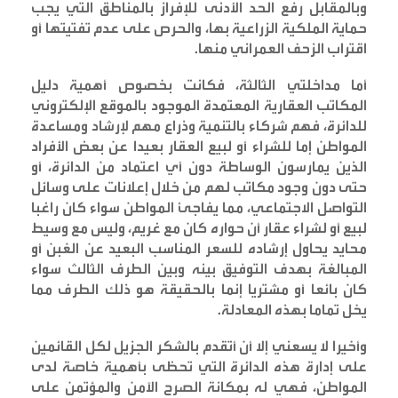
وبالمقابل رفع الحد الأدنى للإفراز بالمناطق التي يجب
حماية الملكية الزراعية بها، والحرص على عدم تفتيتها أو
اقتراب الزحف العمراني منها
.
أما مداخلتي الثالثة، فكانت بخصوص أهمية دليل
المكاتب العقارية المعتمدة الموجود بالموقع الإلكتروني
للدائرة، فهم شركاء بالتنمية وذراع مهم لإرشاد ومساعدة
المواطن إما للشراء أو لبيع العقار بعيدا عن بعض الأفراد
الذين يمارسون الوساطة دون أي اعتماد من الدائرة، أو
حتى دون وجود مكاتب لهم من خلال إعلانات على وسائل
التواصل الاجتماعي، مما يفاجئ المواطن سواء كان راغبا
لبيع أو لشراء عقار أن حواره كان مع غريم، وليس مع وسيط
محايد يحاول إرشاده للسعر المناسب البعيد عن الغبن أو
المبالغة بهدف التوفيق بينه وبين الطرف الثالث سواء
كان بائعا أو مشتريا إنما بالحقيقة هو ذلك الطرف مما
يخل تماما بهذه المعادلة
.
وأخيرا لا يسعني إلا أن أتقدم بالشكر الجزيل لكل القائمين
على إدارة هذه الدائرة التي تحظى بأهمية خاصة لدى
المواطن، فهي له بمكانة الصرح الآمن والمؤتمن على