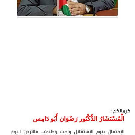
كرمالكم :
الْمُسْتَشَارُ الدُّكْتُور رَضْوَان أَبُو دَامِس
الْإِحْتِفَالُ بِيَوْمِ الْإِسْتِقْلَالِ وَاجِبٌ وَطَنِيٌّ… فَالْأُرْدُنُّ الْيَوْمَ