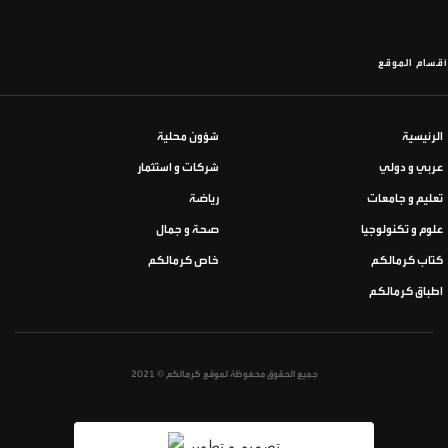
أقسام الموقع
الرئيسية
شؤون محلية
عربي و دولي
شركات و استثمار
تعليم و جامعات
رياضة
علوم و تكنولوجيا
صحة و جمال
كتاب كرمالكم
خاص كرمالكم
اطباق كرمالكم
جميع الحقوق محفوظة لموقع كرمالكم © 2021
تصميم و تطوير