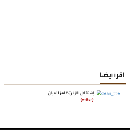
اقرأ أيضا
إِسْتِقْلَالُ الْأُرْدُنِّ ظَاهِرٌ لِلْعِيَانِ
{writer}