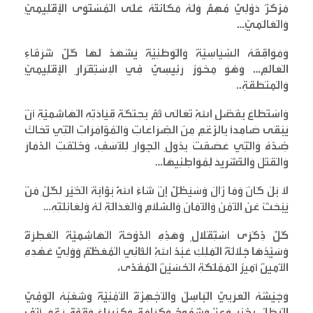
مَرْكَزٌ دَوْلِيٌّ مُهِمٌّ وَلَهُ مَكَانَتُهُ عَلَى الْمُسْتَوَى الْإِقْلِيمِيِّ
وَالْعَالَمِيِّ
…
وَمَوَاقِفُهُ السِّيَاسِيَّةُ وَالْوَطَنِيَّةُ يَشْهَدُ لَهَا كُلُّ شُرَفَاءِ
الْعَالَمِ… وَهُوَ مِحْوَرٌ رَئِيسِيٌّ فِي الِاسْتِقْرَارِ الْإِقْلِيمِيِّ
وَالْمِنْطَقَةِ
..
وَاسْتَطَاعَ بِفَضْلِ اللَّهِ تَعَالَى ثُمَّ بِحِنْكَةِ قِيَادَتِهِ الْهَاشِمِيَّةِ أَنْ
يَبْقَى صَامِداً بِالرَّغْمِ مِنَ الصِّرَاعَاتِ وَالْمُؤَامَرَاتِ الَّتِي تُحَاكُ
ضِدَّهُ وَالَّتِي عَصَفَتْ بِدُوَلِ الْجِوَارِ لِلْأَسَفِ، وَخَلَّفَتِ الدَّمَارَ
وَالْقَتْلَ وَالتَّشْرِيدَ لِمُوَاطِنِيهَا
…
لَا بَلْ كَانَ وَمَا زَالَ وَسَيَظَلُّ إِنْ شَاءَ اللَّهُ بَوَّابَةَ الْخَيْرِ لِكُلِّ مَنْ
يَبْحَثُ عَنِ الْأَمْنِ وَالْأَمَانِ وَالسَّلَامِ وَالْعَدَالَةِ لَهُ وَلِعَائِلَتِهِ
…
كُلُّ ذِكْرَى اسْتِقْلَالٍ وَهَذِهِ الدَّوْحَةُ الْهَاشِمِيَّةُ الْعَطِرَةُ
وَسَيِّدُهَا جَلَالَةُ الْمَلِكِ عَبْدُ اللَّهِ الثَّانِي الْمُعَظَّمُ وَوَلِيُّ عَهْدِهِ
الْأَمِينُ أَمِيرُ الْمَمْلَكَةِ الْحُسَيْنُ الْمُفَدَّى،
وَجَيْشُهُ الْعَرَبِيُّ الْبَاسِلُ وَالْأَجْهِزَةُ الْأَمْنِيَّةُ وَشَعْبُهُ الْوَفِيُّ
الْبَطَلُ بِخَيْرٍ وَعِزٍّ وَشُمُوخٍ وَكَرَامَةٍ وَكِبْرِيَاءَ وَقُوَّةٍ رَغْمَ أَنْفِ