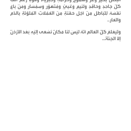
كُلِّ جَاحِدٍ وَحَاقِدٍ وَلَئِيمٍ وَغَبِيٍّ وَمُتَهَوِّرٍ وَسِمْسَارٍ وَمَنْ بَاعَ
نَفْسَهُ لِلْبَاطِلِ مِنْ أَجْلِ حَفْنَةٍ مِنَ الْعُمُلَاتِ الْمُلَوَّثَةِ بِالدَّمِ
وَالْعَارِ
..
وَلْيَعْلَمْ كُلُّ الْعَالَمِ أَنَّهُ لَيْسَ لَنَا مَكَانٌ نَسْعَى إِلَيْهِ بَعْدَ الْأُرْدُنِّ
إِلَّا الْجَنَّةُ
…