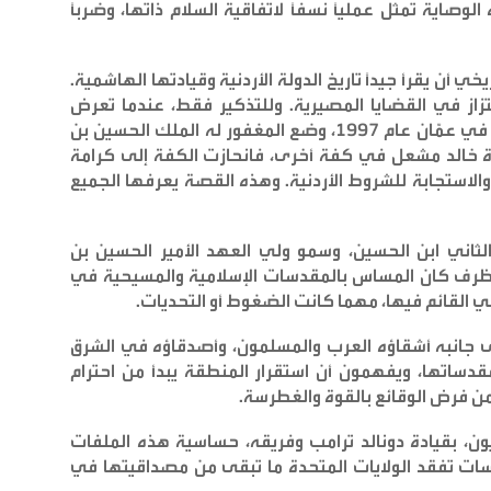
وصاية تمثل عمليًا نسفًا لاتفاقية السلام ذاتها، وضربًا
ي أن يقرأ جيدًا تاريخ الدولة الأردنية وقيادتها الهاشمية.
بتزاز في القضايا المصيرية. وللتذكير فقط، عندما تعرض
القيادي الفلسطيني خالد مشعل لمحاولة اغتيال في عمّان عام 1997، وضع المغفور له الملك الحسين بن
اة خالد مشعل في كفة أخرى، فانحازت الكفة إلى كرامة
والاستجابة للشروط الأردنية. وهذه القصة يعرفها الجميع
 الثاني ابن الحسين، وسمو ولي العهد الأمير الحسين بن
ي ظرف كان المساس بالمقدسات الإسلامية والمسيحية في
ني القائم فيها، مهما كانت الضغوط أو التحديات
.
ى جانبه أشقاؤه العرب والمسلمون، وأصدقاؤه في الشرق
ساتها، ويفهمون أن استقرار المنطقة يبدأ من احترام
 من فرض الوقائع بالقوة والغطرسة
.
ون، بقيادة دونالد ترامب وفريقه، حساسية هذه الملفات
ت تفقد الولايات المتحدة ما تبقى من مصداقيتها في