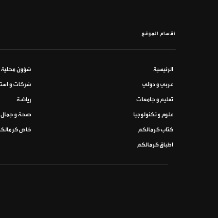
أقسام الموقع
الرئيسية
شؤون محلية
عربي و دولي
شركات و استث
تعليم و جامعات
رياضة
علوم و تكنولوجيا
صحة و جمال
كتاب كرمالكم
خاص كرمالك
اطباق كرمالكم