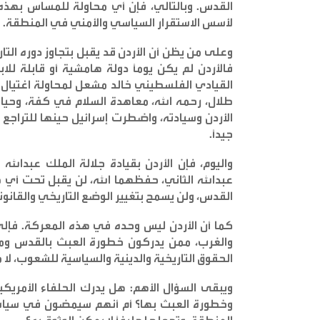
القدس. وبالتالي، فإن أي محاولة للمساس بهذه ال
لأسس الاستقرار السياسي والأمني في المنطقة
.
وعلى من يظن أن الأردن قد يقبل بتجاوز دوره التاريخ
فالأردن لم يكن يومًا دولة هامشية أو قابلة للا
طلال، رحمه الله، معاهدة السلام في كفة، وحي
الأردن وسيادته، واضطرت إسرائيل حينها للتراجع 
جيدًا
.
واليوم، فإن الأردن بقيادة جلالة الملك عبدالله
عبدالله الثاني، حفظهما الله، لن يقبل تحت أ
القدس، ولن يسمح بتغيير الوضع التاريخي والقانو
كما أن الأردن ليس وحده في هذه المعركة. فإل
والغرب، ممن يدركون خطورة العبث بالقدس ومقد
الحقوق التاريخية والدينية والسياسية للشعوب، لا
ويبقى السؤال الأهم: هل يدرك الحلفاء الأمريكي
وخطورة العبث بها؟ أم أنهم سيمضون في سياسا