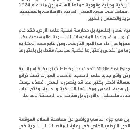
ورقة تفاوض قابلة للأخذ والرد، بل هي مسؤولية تاريخية ودينية وقومية حملها الهاشميون منذ عام 1924
، حفاظًا على هوية القدس العربية والإسلامية والمسيحية،
ويد والطمس والتغيير
.
ة شعارًا إعلاميًا، بل ممارسة فعلية على الأرض. فقد قام
ر من مرة، ورعوا المقدسات الإسلامية والمسيحية بكل
وا عن أداء هذا الدور التاريخي. ومن يتابع حجم المشاريع
مًا مع القدس باعتبارها قضية سياسية فقط، بل باعتبارها
Middle East Eye
تتحدث عن مخططات أمريكية إسرائيلية
ض واقع جديد على المسجد الأقصى المبارك تحت ذرائع
لمسألة أخطر بكثير مما قد يتصوره البعض. فهذه ليست
ل هوية القدس ومكانتها التاريخية والدينية، وفتح الباب
دود فلسطين أو الأردن، بل ستمتد إلى المنطقة بأسرها
.
 بل هي جزء أساسي وواضح من معاهدة السلام الموقعة
 1994، والتي اعترفت بالدور الأردني الخاص في رعاية المقدسات الإسلامية في