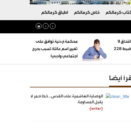
تاب كرمالكم
خاص كرمالكم
اطباق كرمالكم
‏التنمية الاجتماعية: التحاق 9
محكمة أردنية توافق على
أطفال بأسر بديلة وضبط 228
تغيير اسم عائلة تسبب بحرج
اجتماعي وادبي!
قرأ أيضا
الوصاية الهاشمية على القدس… خط أحمر لا
يقبل المساومة
{writer}