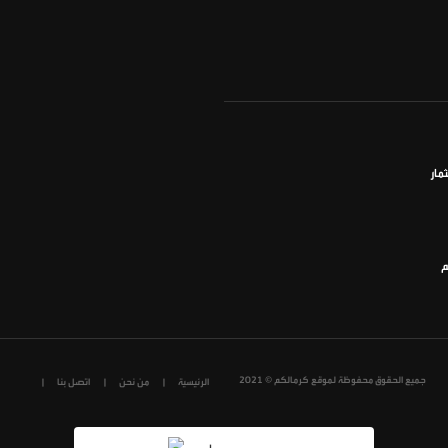
مار
م
جميع الحقوق محفوظة لموقع كرمالكم © 2021
الرئيسية
من نحن
اتصل بنا