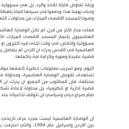
وحتى يومنا هذا، ودفعوا في سبيلها أثمانًا باهظة
وصونًا للمسجد الأقصى المبارك من محاولات الته
فعلى مدار أكثر من قرن، لم تكن الوصاية الهاشمي
الهاشميون بإعمار المسجد الأقصى المبارك أكث
مسؤولية وإخلاص، في وقت تخلى فيه كثيرون أو عجز
الهاشمية في القدس يدرك أن الأردن لم يتعامل يو
قضية عقيدة وهوية وكرامة أمة بأكملها
.
اليوم، ومع تسريب معلومات خطيرة كشفها موقع
تستهدف تقويض الوصاية الهاشمية، ومحاولة فر
مختلفة، فإن المطلوب من الجميع أن يدرك أن ا
قضية إدارية أو تنظيمية، بل محاولة لإعادة تشكي
أمام صراع ديني وسياسي لن تتوقف تداعياته عند ح
إن الوصاية الهاشمية ليست مجرد عرف تاريخي،
بين الأردن وإسرائيل عام