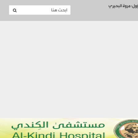
ؤول: مروة البحيري