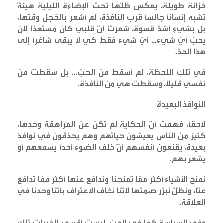
خزانة طويلة، يعكس ظلّها تحت الإضاءة الليلية هيئةً
تشبه إنسانًا جالسًا قرب النافذة، لم أشعر بالخجل وقتها،
بل بشيءٍ أشدّ قسوة، شعرتُ أنّ قلبي كان مستعدًّا لأن
يحبّ أيّ شيء… أيّ شيء فقط كي لا يبقى شاغرًا إلى
هذا الحدّ
.
في تلك اللحظة، لم أسقط من الحبّ… بل سقطتُ من
نفسي قليلًا، وسقطت هي من النافذة
.
النوافذ البعيدة
لاحقًا، فهمت أنّ الحكاية لم تكن عن المراهقة وحدها،
كثيرٌ من الناس يعيشون حياتهم وهم يحدّقون في نوافذ
بعيدة، يقنعون أنفسهم أنّ خلف الضوء أحدًا يسمعهم أو
يشعر بهم
.
نمنح الأشياء أكثر ممّا تمنحنا، وندافع عنها أكثر ممّا تدافع
عنّا، ونظلّ نبرّر صمتها لأنّنا نخاف الاعتراف بأنّنا وحدنا في
العلاقة
.
وفي السياسة كما في الحبّ، ليست أقسى الخيبات تلك