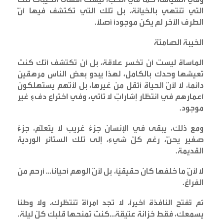
التي تنتهي بالخيانة، بل تلك التي تكتشف فيها أنّ
الطرف الآخر لم يكن موجودًا أصلًا
.
الخيبة الصامتة
المأساة ليست أن تخسر علاقة، بل أن تكتشف أنّك كنت
تعيشها وحدك بالكامل، لهذا يبدو بعض الناس مرهقين
دائمًا، لا لأنّ الحياة أثقل من غيرها، بل لأنّهم يستهلكون
أعمارهم في انتظار إشاراتٍ لا تأتي، وفي اختراع دفءٍ غير
موجود
.
ومع ذلك، يبقى في الإنسان جزءٌ غريب لا يتعلّم، جزءٌ
صغير يحنّ، رغم كلّ شيء، إلى تلك الستائر الوردية
القديمة
.
لا لأنّ ما خلفها كان حقيقيًّا، بل لأنّ الوهم أحيانًا… أرحم من
الفراغ
.
ثم تُفتح النافذة أخيرًا، لا تجد امرأةً تنتظرك، ولا وطنًا
يسمعك، فقط خزانة عتيقة…كنتَ تمنحها قلبك كلّ ليلة
.