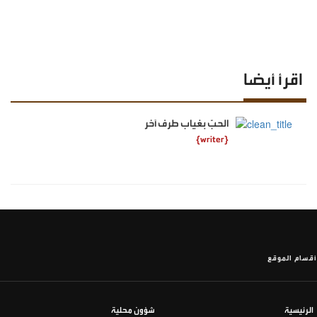
اقرأ أيضا
الحبّ بغياب طرف آخر
{writer}
أقسام الموقع
الرئيسية
شؤون محلية