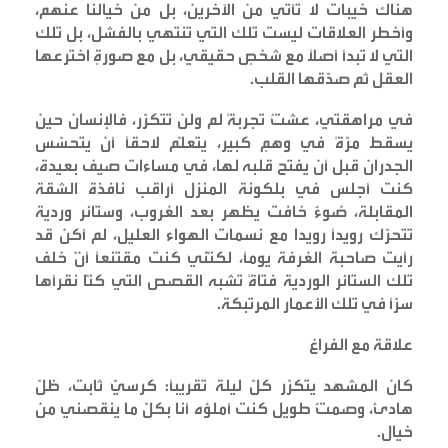
هناك خيبات لا تأتي من الآخرين، بل من خيالنا عنهم،
وأخطر العلاقات ليست تلك التي تنتهي بالفشل، بل تلك
التي لا تبدأ أصلًا مع شخصٍ حقيقي، بل مع صورةٍ اخترعها
العقل ثم صدّقها القلب
.
في مراهقتي، عشتُ تجربةً لم ولن تتكرّر، فالإنسان حين
يسقط مرّةً في وهمٍ كبير، يتعلّم لاحقًا أن يتحسّس
الجدران قبل أن يفتح قلبه لها، في مساءات صيف بعيدة،
كنت أجلس في بلكونة المنزل أراقب نافذة الشقة
المقابلة، ضوءٌ خافت يظهر بعد الغروب، وستائر وردية
تتحرّك رويداً رويدا مع نسمات الهواء العليل، لم أكن قد
رأيت صاحبة الغرفة يومًا، لكنّني كنت مقتنعًا أنّ خلف
تلك الستائر الوردية فتاةً تشبه القصص التي كنّا نقرأها
سرًّا في تلك الأعمار المرتبكة
.
علاقة مع الفراغ
كان المشهد يتكرّر كلّ ليلة تقريبًا: كرسيّ ثابت، ظلّ
هادئ، وصمتٌ طويل كنت أملؤه أنا بكلّ ما ينقصني من
خيال
.