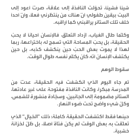
شيئًا فشيئًا، تحوّلت النافذة إلى علاقة، صرتُ أعود إلى
البيت بيقينٍ طفولي أنّ هناك من ينتظرني فعلًا، وأنّ أحدًا
خلف تلك الستائر يراقبني كما أراقبه
.
وكلّما طال الغياب، ازداد التعلّق، فالإنسان أحيانًا لا يحبّ
الحقيقة، بل يحبّ المساحة التي تسمح له باختراعها، ربما
لهذا لا يموت بعض الحبّ حين ينكشف كذبه، بل حين
يكتشف الإنسان أنّه كان يكلّم نفسه طوال الوقت
.
سقوط الوهم
ثم جاء اليوم الذي انكشفت فيه الحقيقة، عدتُ من
المدرسة مبكرًا، وكانت النافذة مفتوحة على غير عادتها،
الستائر مضمومة إلى الجانبين، وسجّادة منشورة للشمس،
وكلّ شيء واضح تحت ضوء النهار
.
حينها فقط اكتشفت الحقيقة كاملة: ذلك "الخيال” الذي
تعلّقت به بعض الوقت لم يكن فتاةً أصلًا، بل ظلّ لخزانة
خشبية
.