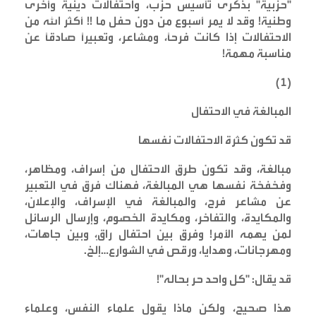
"حزبية" بذكرى تأسيس حزب، واحتفالات دينية وأخرى
وطنية! وقد لا يمر أسبوع من دون حفل ما !! أكثر الله من
الاحتفالات إذا كانت فرحًا، ومشاعر، وتعبيرًا صادقًا عن
مناسبة مهمة
!
)
١
(
المبالغة في الاحتفال
قد تكون كثرة الاحتفالات نفسها
مبالغة، وقد تكون طرق الاحتفال من إسراف، ومظاهر،
وفخفخة نفسها هي المبالغة، فهناك فرق في التعبير
عن مشاعر فرح، والمبالغة في الإسراف، والإعلان،
والمكايدة، والتفاخر، ومكايدة الخصوم، وإرسال الرسائل
لمن يهمه الأمر! وفرق بين احتفال راقٍ، وبين جاهات،
ومهرجانات، وهدايا، ورقص في الشوارع…إلخ
.
قد يقال: "كل واحد حر بحاله
"!
هذا صحيح، ولكن ماذا يقول علماء النفس، وعلماء