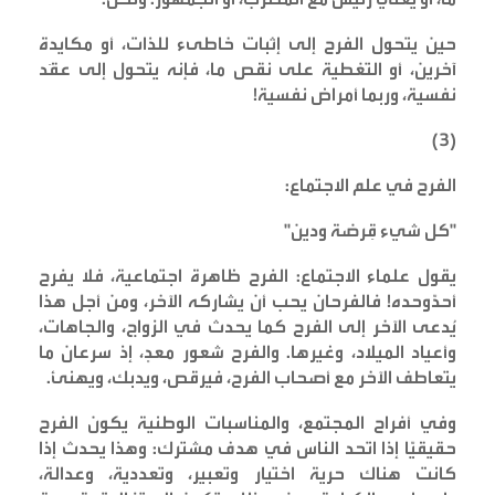
حين يتحول الفرح إلى إثبات خاطىء للذات، أو مكايدة
آخرين، أو التغطية على نقص ما، فإنه يتحول إلى عقَد
نفسية، وربما أمراض نفسية
!
)
٣
(
الفرح في علم الاجتماع
:
"
كل شيء قِرضة ودين
"
يقول علماء الاجتماع: الفرح ظاهرة اجتماعية، فلا يفرح
أحدّوحده! فالفرحان يحب أن يشاركه الآخر، ومن أجل هذا
يُدعى الآخر إلى الفرح كما يحدث في الزواج، والجاهات،
وأعياد الميلاد، وغيرها. والفرح شعور معدٍ، إذ سرعان ما
يتعاطف الآخر مع أصحاب الفرح، فيرقص، ويدبك، ويهنئ
.
وفي أفراح المجتمع، والمناسبات الوطنية يكون الفرح
حقيقيّا إذا اتحد الناس في هدف مشترك: وهذا يحدث إذا
كانت هناك حرية اختيار وتعبير، وتعددية، وعدالة،