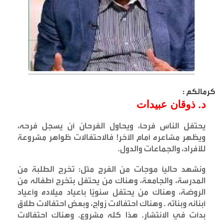
كرمالكم :
د. ذوقان عبيدات
يحتفل الناس فرحًا، ويحاول الفرحان أن يسجل فرحه،
ويظهِر مشاعره أمام الآخر! فالاحتفالات ظواهر مشروعة
للأفراد، والجماعات والدول
.
ونشهد حاليًا موجات من الفرح مثل: تخرج الطلبة من
المدرسة، والجامعة، وهناك من يحتفل بتخرج أطفاله من
الروضة، وهناك من يحتفل سنويّا بأعياد ميلاده وأعياد
أبنائه وبناته . وهناك احتفالات زواج، وبعض احتفالات طلاق
بدأت في الانتشار. هذا كله مشروع. وهناك احتفالات