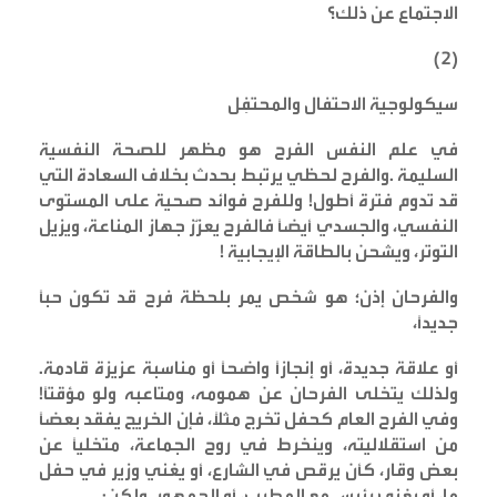
الاجتماع عن ذلك؟
)
٢
(
سيكولوجية الاحتفال والمحتفِل
في علم النفس الفرح هو مظهر للصحة النفسية
السليمة .والفرح لحظي يرتبط بحدث بخلاف السعادة التي
قد تدوم فترة أطول! وللفرح فوائد صحية على المستوى
النفسي، والجسدي أيضًا فالفرح يعزٌز جهاز المناعة، ويزيل
التوتر، ويشحن بالطاقة الإيجابية
!
والفرحان إذن؛ هو شخص يمر بلحظة فرح قد تكون حبًا
جديدًا،
أو علاقة جديدة، أو إنجازًا واضحًا أو مناسبة عزيزة قادمة.
ولذلك يتخلى الفرحان عن همومه، ومتاعبه ولو مؤقتًا!
وفي الفرح العام كحفل تخرج مثلًا، فإن الخريج يفقد بعضًا
من استقلاليته، وينخرط في روح الجماعة، متخليًا عن
بعض وقار، كأن يرقص في الشارع، أو يغني وزير في حفل
ما، أو يغني رئيس مع المطرب، أو الجمهور. ولكن
: