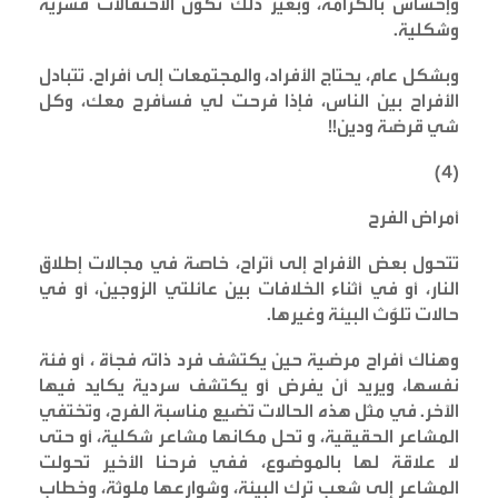
وإحساس بالكرامة، وبغير ذلك تكون الاحتفالات قسرية
وشكلية
.
وبشكل عام، يحتاج الأفراد، والمجتمعات إلى أفراح. تتبادل
الأفراح بين الناس، فإذا فرحت لي فسأفرح معك، وكل
شي قرضة ودين
!!
)
٤
(
أمراض الفرح
تتحول بعض الأفراح إلى أتراح، خاصة في مجالات إطلاق
النار، أو في أثناء الخلافات بين عائلتي الزوجين، أو في
حالات تلوٌث البيئة وغيرها
.
وهناك أفراح مرضية حين يكتشف فرد ذاته فجأة ، أو فئة
نفسها، ويريد أن يفرض أو يكتشف سردية يكايد فيها
الآخر. في مثل هذه الحالات تضيع مناسبة الفرح، وتختفي
المشاعر الحقيقية، و تحل مكانها مشاعر شكلية، أو حتى
لا علاقة لها بالموضوع، ففي فرحنا الأخير تحولت
المشاعر إلى شعب ترك البيئة، وشوارعها ملوثة، وخطاب