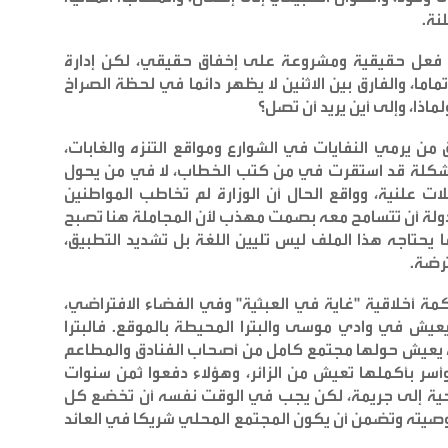
نة
.
عل حقيقية ومشروعة على إخفاق حقيقي، لكن إدارة
ا، والفارق بين الاثنين لا يظهر دائما في لحظة الصراخ
ذا، وإلى أين يريد أن تصل؟
من يرمي النفايات في الشوارع ومواقع التنزه والغابات،
لمشكلة قد استقرت في من كتب الخطاب، لا في من يحول
 علنية، وواقع الحال أن الوزارة لم تخاطب المواطنين
دولة أن تتسامح معه بصمت مهذب لأن المجاملة هنا تصبح
 يحتاجه هذا الملف ليس تليين اللغة بل تشديد التطبيق،
ترضة
.
مة أخلاقية "غاية في العبثية" وفي الفضاء الافتراضي،
ش في وادي موسى والبترا المحيطة بالموقع. فالبترا
ية يعيش حولها مجتمع كامل من أصحاب الفنادق والمطاعم
وأسر بأكملها تعيش من الزائر، وهؤلاء دفعوا ثمن سنوات
احية إلى جريمة، لكن يجب في الوقت نفسه أن تخضع كل
يته وتضمن أن يكون المجتمع المحلي شريكا في العائد