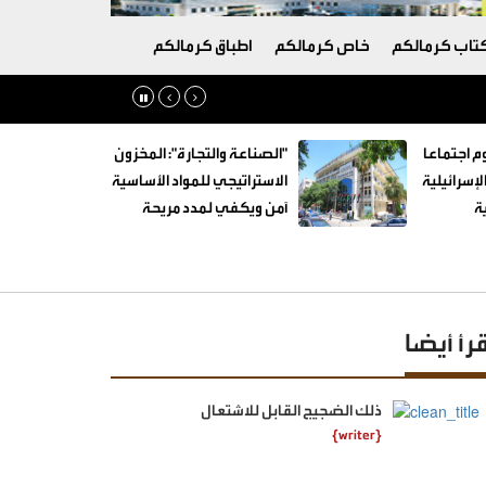
تاب كرمالكم
خاص كرمالكم
اطباق كرمالكم
م اجتماعا
"الصناعة والتجارة": المخزون
لإسرائيلية
الاستراتيجي للمواد الأساسية
ة
آمن ويكفي لمدد مريحة
قرأ أيضا
ذلك الضجيج القابل للاشتعال
{writer}