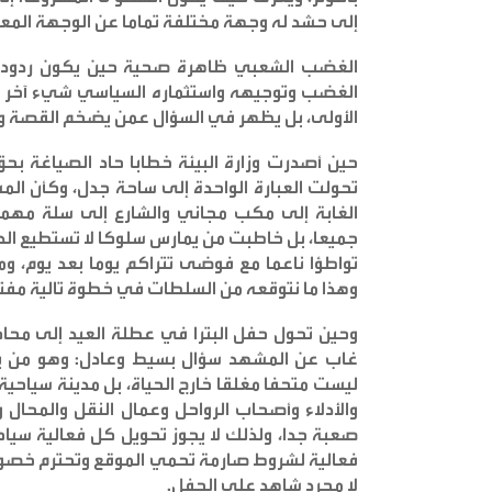
إلى حشد له وجهة مختلفة تماما عن الوجهة المعل
الغضب الشعبي ظاهرة صحية حين يكون ردود ف
الغضب وتوجيهه واستثماره السياسي شيء آخر تمام
الأولى، بل يظهر في السؤال عمن يضخم القصة ولما
حين أصدرت وزارة البيئة خطابا حاد الصياغة بحق 
تحولت العبارة الواحدة إلى ساحة جدل، وكأن ا
الغابة إلى مكب مجاني والشارع إلى سلة مهملات
جميعا، بل خاطبت من يمارس سلوكا لا تستطيع ال
تواطؤا ناعما مع فوضى تتراكم يوما بعد يوم، وما
وهذا ما نتوقعه من السلطات في خطوة تالية مف
وحين تحول حفل البترا في عطلة العيد إلى محاك
غاب عن المشهد سؤال بسيط وعادل: وهو من يعي
ليست متحفا مغلقا خارج الحياة، بل مدينة سياح
والأدلاء وأصحاب الرواحل وعمال النقل والمحال 
صعبة جدا، ولذلك لا يجوز تحويل كل فعالية سي
فعالية لشروط صارمة تحمي الموقع وتحترم خصوص
لا مجرد شاهد على الحفل
.