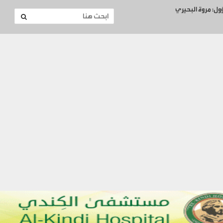
ؤول: مروة البحيري