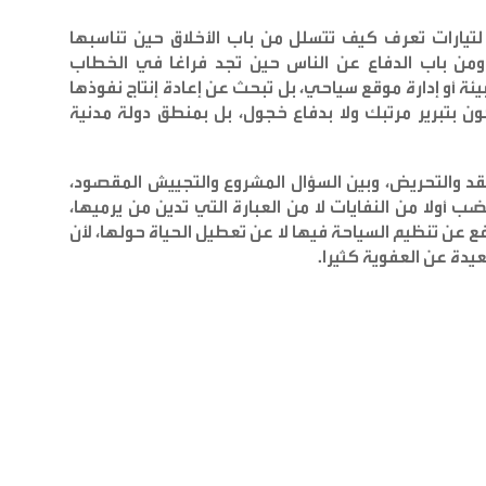
تيارات تعرف كيف تتسلل من باب الأخلاق حين تناسبها
 ومن باب الدفاع عن الناس حين تجد فراغا في الخطاب
ئة أو إدارة موقع سياحي، بل تبحث عن إعادة إنتاج نفوذها
ن بتبرير مرتبك ولا بدفاع خجول، بل بمنطق دولة مدنية
د والتحريض، وبين السؤال المشروع والتجييش المقصود،
ضب أولا من النفايات لا من العبارة التي تدين من يرميها،
افع عن تنظيم السياحة فيها لا عن تعطيل الحياة حولها، لأن
دة عن العفوية كثيرا
.