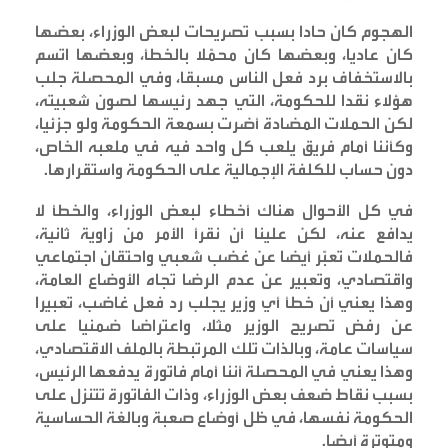
الهجوم كان حادا بسبب تصريحات لبعض الوزراء، بعضها
كان عاديا، وبعضها كان محمّلا بالخطأ، وبعضها اتسم
بالاستخفاف برد فعل الناس مسبقا، وفي المحصلة جلب
هؤلاء نقدا للحكومة، التي جهد رئيسها لصون شعبيته،
لكن الحملات المضادة أضرت بسمعة الحكومة ولو جزئيا،
وكأننا أمام فريق يلعب كل واحد فيه في ملعبه الخاص،
دون حساب للكلفة الإجمالية على الحكومة واستقرارها
.
في كل الأحوال هناك أخطاء لبعض الوزراء، والخطأ لا
يدافع عنه، لكن علينا أن نقرأ الأمر من زاوية ثانية،
فالحملات تعبّر أيضا عن غضب شعبي واحتقان اجتماعي
واقتصادي، وتعبير عن عدم الرضا تجاه الأوضاع العامة،
وهذا يعني أن خطأ أي وزير يجلب رد فعل غاضب، تعبيرا
عن رفض تصريح الوزير مثلا، واعتراضا ضمنيا على
سياسات عامة، وبالذات تلك المرتبطة بالملف الاقتصادي،
وهذا يعني في المحصلة أننا أمام فاتورة يدفعها الرئيس،
بسبب نقاط ضعف بعض الوزراء، وذات الفاتورة تتنزل على
الحكومة نفسها، في ظل أوضاع صعبة وبالغة الحساسية
ومتوترة أيضا
.