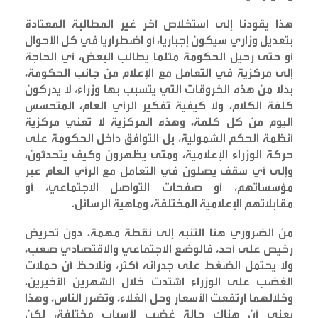
هذا يقودنا إلى استخلاص آخر غير المطالبة المعتادة
بتعديل وزاري سيكون إجباريا، أو اضطراريا في كل الأحوال
أو حتى رحيل الحكومة مثلما يطالب البعض، أي الحاجة
إلى مركزية في التعامل مع الإعلام من جانب الحكومة،
بدلا من هذه الخروقات التي يتسبب بها وزراء، لا يدركون
كلفة الكلام، ولا كيفية تفكير الرأي العام، المتحسس
اليوم من كل كلمة، وهذه المركزية لا تعني مركزية
أنظمة الحكم الشمولية، بل التوافق داخل الحكومة على
حركة الوزراء الإعلامية، ومتى يظهرون وكيف يتحدثون،
وإلى أي سقف يصلون في التعامل مع الرأي العام عبر
مؤسساتهم، أو صفحات التواصل الاجتماعي، أو
مقابلاتهم الإعلامية المختلفة، وماهية الرسائل
.
من الضروري هنا التنبه إلى نقطة مهمة، دون تحريض
رخيص على أحد، فالوضع الاجتماعي والاقتصادي صعب،
ولا يحتمل الضغط على جدرانه أكثر، ونلاحظ أن حملات
الغضب على الوزراء اشتدت خلال الشهرين الأخيرين،
وخلالهما ارتفعت الأسعار وحل الغلاء، وتضرر الناس، وهذا
يعني أن هناك حالة غضب لأسباب مختلفة، لكن