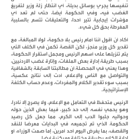
تنفيسها يجري بوسائل بديلة، أي انتظار زلة وزير لتفريغ
الغضب فيه، وفي الحكومة أيضا، حتى لم تعد أي
مؤشرات إيجابية تثير أحدا، والتعليقات تتسم بالسلبية
المفرطة بحق كل شيء
.
أكاد أن أقول أننا أمام رئيس بلا حكومة، لولا المبالغة، مع
تقدير كل وزير منجز، لكن القصة تكمن في الكلف التي
يتم تنزيلها على أسهم الرئيس ومجمل استقرار الحكومة،
بسبب طريقة إدارة بعض الملفات، وإثارة غضب الأردنيين،
وهذا يعني في المحصلة أن مطالبتنا السابقة بالشفافية
والتواصل مع الناس والإعلام، أدت إلى نتائج عكسية،
بسبب سوء تقدير الكلام والمفردات، وعدم حساب الكلفة
الإستراتيجية
.
الرئيس متحفظ في التعامل مع الإعلام، ولا يصرح إلا نادرا،
وهو يحمي نفسه إلى حد كبير، فيما بعض الذين حوله
وحواليه جلبوا الدب إلى الكرم، مما جعل كل رصيد
الحكومة الذي تم تجميعه في البدايات معرضا للنقد
والقصف، بما يفرض اليوم أحد أمرين، إما صمت الوزراء، أو
إدارة الكلام بطريقة مختلفة ومركزية أيضا
.