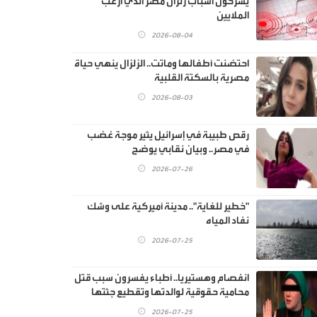
يشرحون أسباب زلزال مصر الذي ارعب
الملايين
2026-08-04
احتضنت أطفالها وماتت.. الزلزال ينهي حياة
مصرية بالسكتة القلبية
2026-08-03
رقص طبيبة في إسرائيل يثير موجة غضب
في مصر.. وبيان نقابي يوضح
2026-07-26
"خطير للغاية".. مدينة أميركية على وشك
نفاد المياه
2026-07-25
انفصام وهستيريا.. أطباء يفسرون سبب قتل
محامية حقوقية لوالدتها وتقطيع جثتها
2026-07-25