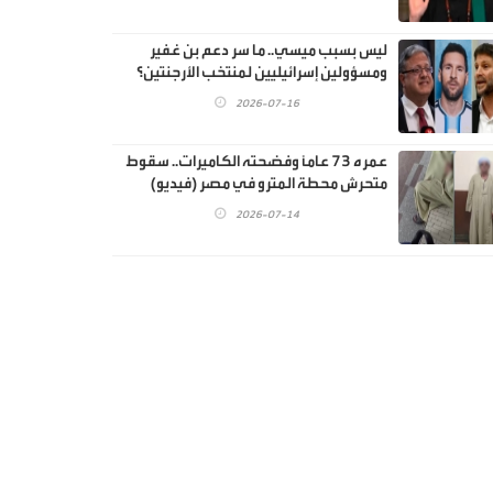
ليس بسبب ميسي.. ما سر دعم بن غفير
ومسؤولين إسرائيليين لمنتخب الأرجنتين؟
2026-07-16
عمره 73 عاماً وفضحته الكاميرات.. سقوط
متحرش محطة المترو في مصر (فيديو)
2026-07-14