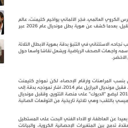
 الكروي العالمي، فجّر الألماني يواخيم كليمنت، عالم
الاقتصاد ومحلل الرياضيات، مفاجأة من العيار الثقيل، بعدما كشف عن هوية بطل مونديال عام 2026 عبر
نجاحه الاستثنائي في التنبؤ بدقة بهوية الأبطال الثلاثة
ر اسمه واجهات الصحف الرياضية ويشعل نقاشا واسعا حول
 الأخضر
.
 بنسب المراهنات وأرقام الإحصاء، لكن نموذج كليمنت
الرياضي فرض نفسه كمرجعية لا يمكن تجاهلها. فقبل مونديال البرازيل عام 2014، أشار نموذجه بدقة إلى
تتويج الماكينات الألمانية، وعاد في روسيا عام 2018 ليضع "الديوك" على منصة التتويج، وققبل مونديال
ز رفاق ميسي باللقب؛ وهي ثلاثية تاريخية من التوقعات الصائبة
عيدا عن العاطفة أو الأداء الفني البحت على المستطيل
ة تدمج بين المتغيرات الإحصائية الكروية، والبيانات