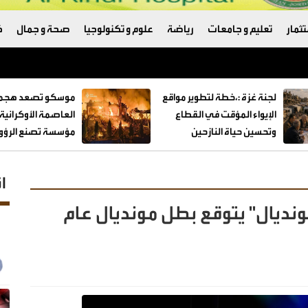
ثمار
تعليم و جامعات
رياضة
علوم و تكنولوجيا
صحة و جمال
ك
لجنة غزة :،خطة لتطوير مواقع
موسكو تصعد هجما
الإيواء المؤقت في القطاع
العاصمة الأوكراني
وتحسين حياة النازحين
مؤسسة تصنع الرؤوس
ا
المونديال" يتوقع بطل مونديال عام