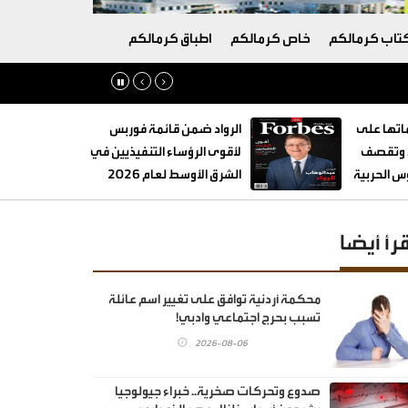
تاب كرمالكم
خاص كرمالكم
اطباق كرمالكم
تها على
الرواد ضمن قائمة فوربس
ة وتقصف
لأقوى الرؤساء التنفيذيين في
 الحربية
الشرق الأوسط لعام 2026
قرأ أيضا
محكمة أردنية توافق على تغيير اسم عائلة
تسبب بحرج اجتماعي وادبي!
2026-08-06
صدوع وتحركات صخرية.. خبراء جيولوجيا