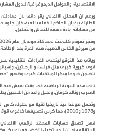
الاقتصادية، والعوامل الديموغرافية للدول المشارك
ورغم أن المحلل الألماني يقر دائما بأن معاد
الطارئة يبقيان الحاكم الفعلي للعبة، فإن جلوس
من حساباته مادة دسمة للنقاش والتحليل
.
من سيرفع الكأس الذهبية هذه المرة بعد الإطاحة ب
ويأتي هذا التوقع ليتحدى القراءات التقليدية ل
قوى كروية كبرى مثل فرنسا، والأرجنتين، وإسباني
تتضمن خروجا مبكرا لمنتخبات كبرى وظهور "حصان
تأتي هذه النبوءة الرياضية في وقت يعيش فيه الش
المدرب رونالد كومان، وبجيل واعد من اللاعبين ي
و1978 و2010)، مما كرس تصنيفها كأقوى قوة كروية "بلا تاج" في التاريخ
فهل تصدق حسابات المعقّد الرقمي الألماني 
البرتقالي، أم أن للمستطيل الأخضر في أمريكا وك