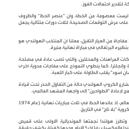
ة لتقدير احتمالات الفوز
.
لته ليست معصومة من الخطأ، وأن "عنصر الحظ" والظروف
ه على عرش التوقعات الصحيحة لثلاث دورات متتالية يجعل
وفجّر نموذج كليمنت لمحاكاة مونديال عام 2026 مفاجأة من العيار الثقيل، معلنا أن المنتخب الهولندي هو
نظيره البرتغالي في مباراة نهائية مثيرة
.
شركات المراهنات والمحللين، والتي تصب عادة في مصلحة
ا، وإنجلترا. كما ينطوي النموذج على مفاجآت مدوية أخرى
 أسود" يقلب الطاولة على كبار اللعبة
.
ارع الكروي الهولندي حالة من التفاؤل الحذر تحت قيادة
طمح لإعادة "الطواحين" إلى واجهة المشهد العالمي
.
وتحمل هولندا دينا تاريخيا ثقيلا مع بطولة كأس العالم، إذ عاندها الحظ في ثلاث مباريات نهائية (عام 1974
.
وتطرز هولندا نجمتها المونديالية الأولى على قميص
ندا والمكسيك رأيا آخر؟ الأيام وحدها كفيلة بكشف حقيقة