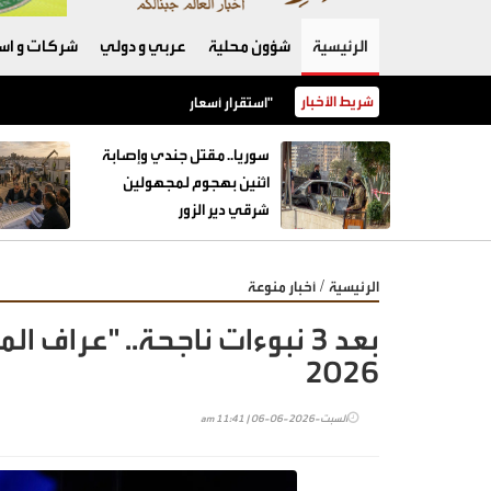
الرئيسية
شؤون محلية
عربي و دولي
شركات و است
شريط الأخبار
استقرار أسعار أصناف عديدة من الخضار مع ورود كميات وافرة إلى "السوق المركزي"
سوريا.. مقتل جندي وإصابة
اثنين بهجوم لمجهولين
شرقي دير الزور
/
الرئيسية
أخبار منوعة
بعد 3 نبوءات ناجحة.. "عراف 
2026
السبت-2026-06-06 | 11:41 am