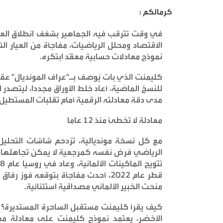
كرمالكم :
في وقت تترقب فيه الجماهير بشغف انطلاق العرس
نموذج معادلات حسابية معقّد ابتكره
.
كليمنت الذي بات يُوصَف بـ"عراف المونديال" عقب 
للنسخ الماضية، أعاد خلط الأوراق مجددا، ليتصد
مدى دقة معادلته الرقمية أمام تقلبات المستطيل
معادلة لا تخطئ منذ 12 عاما
مع كل نسخة مونديالية، تزدحم شاشات التحليل
قطر عام 2022، أحدث مفاجأة بتوقعه فو
منحت الخبير الألماني مصداقية استثنائية
.
كيف يقرأ كليمنت مستقبل الساحرة المستديرة؟ ب
الأخضر، يعتمد نموذج كليمنت على معادلة معقّد