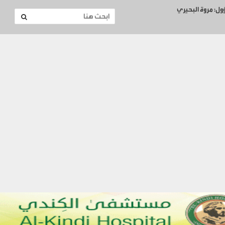
ؤول: مروة البحيري