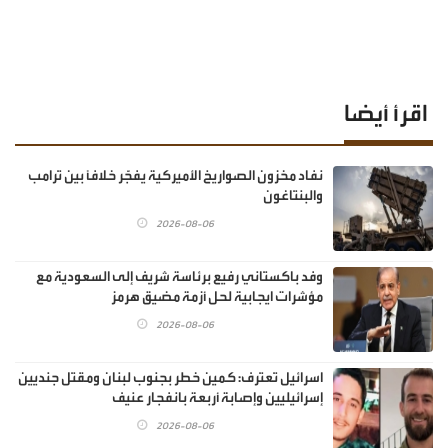
اقرأ أيضا
نفاد مخزون الصواريخ الأميركية يفجّر خلافًا بين ترامب
والبنتاغون
2026-08-06
وفد باكستاني رفيع برئاسة شريف إلى السعودية مع
مؤشرات ايجابية لحل أزمة مضيق هرمز
2026-08-06
اسرائيل تعترف: كمين خطر بجنوب لبنان ومقتل جنديين
إسرائيليين وإصابة أربعة بانفجار عنيف
2026-08-06