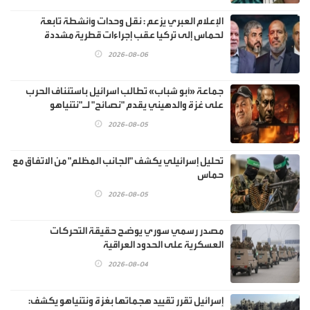
الإعلام العبري يزعم : نقل وحدات وأنشطة تابعة
لحماس إلى تركيا عقب إجراءات قطرية مشددة
2026-08-06
جماعة «أبو شباب» تطالب اسرائيل باستئناف الحرب
على غزة والدهيني يقدم "نصائح" لـ"نتنياهو
2026-08-05
تحليل إسرائيلي يكشف "الجانب المظلم" من الاتفاق مع
حماس
2026-08-05
مصدر رسمي سوري يوضح حقيقة التحركات
العسكرية على الحدود العراقية
2026-08-04
إسرائيل تقرر تقييد هجماتها بغزة ونتنياهو يكشف: