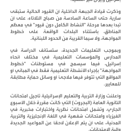
وذكرت قيادة الجبهة الداخلية أن القيود الحالية ستبقى
سارية حتى الساعة السادسة من صباح الثلاثاء، على أن
تبدأ بعدها مرحلة "النشاط الكامل دون قيود" في معظم
المناطق، باستثناء البلدات الواقعة على خطوط
المواجهة، ولا سيما القريبة من الحدود اللبنانية
.
وبموجب التعليمات الجديدة، ستُستأنف الدراسة في
المدارس والمؤسسات التعليمية في مختلف أنحاء
إسرائيل، فيما سيسمح في مستوطنات "خطوط
المواجهة" بإجراء الأنشطة التعليمية فقط في المباني أو
المواقع التي تتوفر فيها ملاجئ أو وسائل حماية مطابقة
للمعايير
.
وأعلنت وزارة التربية والتعليم الإسرائيلية تأجيل امتحانات
الثانوية العامة (البجروت) التي كانت مقررة خلال الأسبوع
الجاري، وتشمل امتحانات نظرية واختبارات مخبرية في
الفيزياء وامتحانات شفهية في اللغة الإنجليزية والتربية
المدنية، على أن يتم الإعلان لاحقاً عن المواعيد الجديدة
وآلية الامتحانات
.