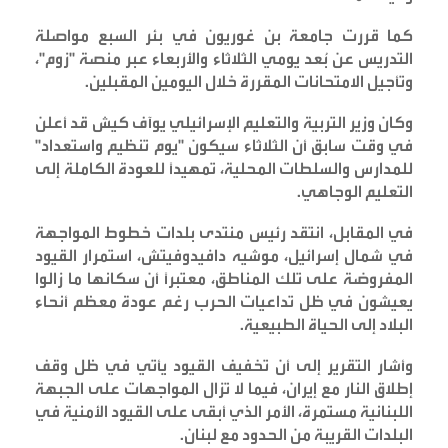
كما قررت جامعة بن غوريون في بئر السبع مواصلة
التدريس عن بُعد يومي الثلاثاء والأربعاء عبر منصة "زوم"،
وتأجيل الامتحانات المقررة خلال اليومين المقبلين
.
وكان وزير التربية والتعليم الإسرائيلي يوآف كيش قد أعلن
في وقت سابق أن الثلاثاء سيكون "يوم تنظيم واستعداد"
للمدارس والسلطات المحلية، تمهيداً للعودة الكاملة إلى
التعليم الوجاهي
.
في المقابل، انتقد رئيس منتدى بلدات خطوط المواجهة
في شمال إسرائيل، موشيه دافيدوفيتش، استمرار القيود
المفروضة على تلك المناطق، معتبراً أن سكانها ما زالوا
يعيشون في ظل تداعيات الحرب رغم عودة معظم أنحاء
البلاد إلى الحياة الطبيعية
.
وأشار التقرير إلى أن تخفيف القيود يأتي في ظل وقف
إطلاق النار مع إيران، فيما لا تزال المواجهات على الجبهة
اللبنانية مستمرة، الأمر الذي أبقى على القيود الأمنية في
البلدات القريبة من الحدود مع لبنان
.