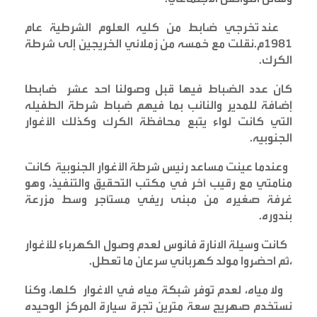
عند تخرجي ضابط من كليه العلوم الشرطية عام
١٩٨١م.نقلت مع خمسه من زملائي الخريجين إلى شرطة
الكرك
.
كان عدد الضباط فيها قبل وصولنا احد عشر ضابطا
إضافة للمدير والنائب بما فيهم ضباط شرطة الطفيله
التي كانت لواء يتبع محافظة الكرك وكذلك الأغوار
الجنوبيه
.
وعندما عينت مساعد رئيس شرطة الأغوار الجنوبية كانت
منامتي مع رقيب آخر في مكتب التحقيق والتنفيذ، وهو
غرفة صغيره من مبنى ريفي مستأجر وسط مزرعة
بندوره
.
كانت وسيلة الانارة فانوس لعدم وصول الكهرباء للأغوار
،ثم احضروا مولد كهربائي سرعان ما تعطل
.
ولا مياه، لعدم توفر شبكة مياه في الاغوار كلها، وكنا
نستخدم صهريج سعة مترين تجرة سيارة المركز الوحيده