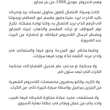
وهي لاندروفر موديل ١٩٥٨، من بئر مجاور
.
كانت وسيلة الاتصال تلفون مناويل نمسكه بيد ونحركه
باليد الأخرى ليرد علينا مأمور مقسم غور الصافي ويحولنا
الى الرقم الذي نريد الاتصال به، وكنا نواجة مشكلة تكرار
نوم الموظف أو تركه المقسم والذهاب لبيته المجاور
ونضطر لارسال اللاندروفر لايقاظه أو إحضارة من البيت
عند الضرورة
.
وطبعا مخافر غور المزرعة وغور فيفا والسلماني في
وادي عربه التابعه لنا لا يوجد فيها سيارات
.
ولا محكمة أو مدعي عام فنحيل القضايا إلى محكمة
الكرك التي تبعد ستون كم
.
ولا كازيه، وكانو يحضرون مخصصات اللاندروفر الشهرية
من البنزين ببراميل بواسطة سيارة كبيرة تأتي من الكرك
.
ولا مستشفى. مجرد عيادة مجاورة للشرطه فيها طبيب
واحد يأتي من عمان ويغادر في عطلة نهاية الأسبوع
.