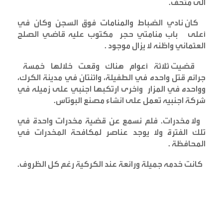
الى متحف
.
كان نادي الضباط والمنامات فوق السجن وكان في
أعلى باب منامتي حجر مكتوب عليه قاضي الصلح
العثماني واظنه لا يزال موجود
.
قضيت ثلاثة أعوام هناك وقعت خلالها خمسة
جرائم قتل واحده في الطفيلة، واثنتان في مدينة الكرك،
وواحده في المزار وأخرى ارتكبها اجنبي على زميله في
شركة اجنبيه تعمل على انشاء مصنع البوتاس
.
ولا مخدرات. فلم نسمع عن قضية مخدرات واحدة في
تلك الفترة ولا يوجد عناصر لمكافحة المخدرات في
المحافظة
.
كانت خدمه جميلة ورائعة عند الكركية رغم كل الظروف
.