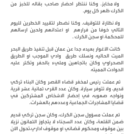
ولا مخابز. وكنا ننتظر احضار صاحب بقاله للخبز من
الكرك ظهر كل يوم
.
ولا نظارة للتوقيف. وكنا نضطر لتقييد الخطرين لليوم
التالي خوفا من فرارهم أو أعتدائهم ولحين ارسالهم
للمحكمة أو سجن الكرك
.
كانت الأغوار بعيده جدا عن عمان قبل تنفيذ طريق البحر
الميت الحاليه ونسلك طريق وادي الموجب أو الطريق
الصحراوي وكان باتجاهين ومليء بالحفر وتكثر عليه
الحوادث المميته
ثم عملت رئيس لمخفر قضاء القصر وكان البناء تركي
قديم، ولا تتوفر سيارة. وكان عدد القرى ثمانية عشر قرية
ونواجه صعوبه في إحضار الاشخاص المشتركين في
قضايا المشاجرات الجماعية وعددهم بالعشرات
.
ثم عملت مسؤول سجن الكرك، وكان سجن تركي قديم
ضمن القلعة، وكان عدد السجناء لا يتجاوز الثمانون نزيلا
بين موقوف ومحكوم قضائي أو موقوف اداري،تحول الآن