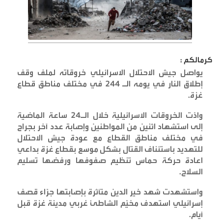
كرمالكم :
يواصل جيش الاحتلال الاسرائيلي خروقاته لملف وقف
إطلاق النار في يومه الـ 244 في مختلف مناطق قطاع
غزة
.
وادّت الخروقات الاسرائيلية خلال الـ24 ساعة الماضية
إلى استشهاد اثنين من المواطنين وإصابة عدد آخر بجراح
في مختلف مناطق القطاع مع عودة جيش الاحتلال
للتهديد باستئناف القتال بشكل موسع بقطاع غزة بداعي
اعادة حركة حماس تنظيم صفوفها ورفضها تسليم
السلاح
.
واستشهدت شهد خير الدين متأثرة بإصابتها جرّاء قصف
إسرائيلي استهدف مخيّم الشاطئ غربي مدينة غزة قبل
أيام
.