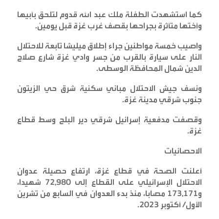
كما استشهدت الطفلة ملك عبد الله قدوم لتلحق بأبيها
وأختها متأثرة بجراحها بقصف غرب غزة قبل يومين
.
واصيب خمسة مواطنين جراء إطلاق ميليشا تابعة للاحتلال
النار على سيارة بالقرب من جسر وادي غزة شارع صلاح
الدين شمال المحافظة الوسطى
.
ونسف جيش الاحتلال مباني سكنية شرق حي الزيتون
جنوب شرقي مدينة غزة
.
وقصفت مدفعية إسرائيل شرقي دير البلح وسط قطاع
غزة
.
الاحصائيات
أعلنت الصحة في قطاع غزة، ارتفاع حصيلة عدوان
الاحتلال الإسرائيلي على القطاع إلى 72,980 شهيدا،
و173,171 مصابا، منذ بدء العدوان في السابع من تشرين
الأول/ أكتوبر 2023
.