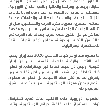
بالتعاون والدعم والتضليل من قبل الاستعمار الأوروبي
سابقاً: بريطانيا وفرنسا والمانيا وباقي البلدان الأوروبية،
مستغلين ما تعرض له اليهود من مجازر في اوروبا على يد
النازية الألمانية، والفاشية الإيطالية، وإتجاهات عدائية
مماثلة، عنصرية دموية، تكره العرب والمسلمين، قبل أن
تتبناها الولايات المتحدة من «الساس إلى الراس» مقدمة
لها كل عوامل التفوق على العرب، بهدف بقاء العرب في
حالة من التخلف والدونية، مقابل توفير قدرات القوة
للمستعمرة الإسرائيلية
.
ما فعلوه منذ أواخر شباط الماضي 2026 ضد إيران يصب
في الاتجاه والرغبة والهدف نفسها، ليس لأن إيران
شيعية، وليس لأن لديها نظاما غير ديمقراطي، أو فعلوا
ذلك تعاطفا مع الشعب الايراني من اجل تخليصه مما
يتعرض له، لم تكن هذه الأسباب، بل فعلوا ما فعلوه.
لأنهم يريدون هيمنة المستعمرة الاسرائيلية على الشرق
العربي برمته
.
الشعوب الأوروبية على الأغلب، بدأت تعي، تستيقظ،
تواجه الاستفزاز على خلفية جرائم المستعمرة، وترى