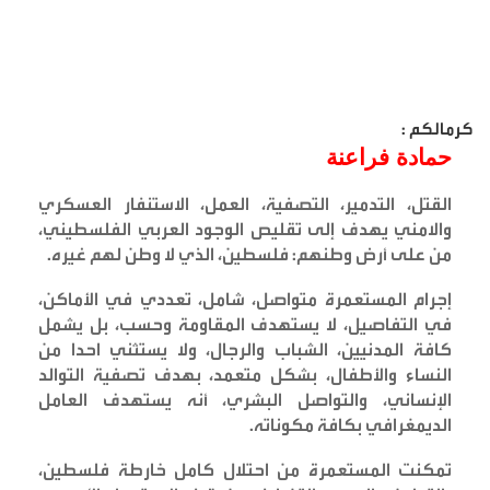
كرمالكم :
حمادة فراعنة
القتل، التدمير، التصفية، العمل، الاستنفار العسكري
والامني يهدف إلى تقليص الوجود العربي الفلسطيني،
من على أرض وطنهم: فلسطين، الذي لا وطن لهم غيره
.
إجرام المستعمرة متواصل، شامل، تعددي في الأماكن،
في التفاصيل، لا يستهدف المقاومة وحسب، بل يشمل
كافة المدنيين، الشباب والرجال، ولا يستثني احدا من
النساء والأطفال، بشكل متعمد، بهدف تصفية التوالد
الإنساني، والتواصل البشري، أنه يستهدف العامل
الديمغرافي بكافة مكوناته
.
تمكنت المستعمرة من احتلال كامل خارطة فلسطين،