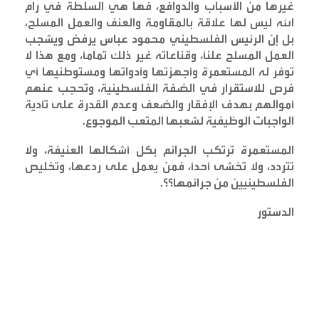
غيرها من الأسباب والدوافع، فها هي السلطة في رام
الله ليس لها علاقة بالمقاومة والعنف والعمل المسلح،
بل إن الرئيس الفلسطيني محمود عباس يرفض ويشجب
العمل المسلح علناً، وقناعاته غير ذلك تماماً، ومع هذا لا
توفر له المستعمرة وأجهزتها وأدواتها ومستوطنيها أي
فرص للاستقرار في الضفة الفلسطينية، وتحجب عنهم
أموالهم بهدف الإفقار والضعف وعدم القدرة على تأدية
الواجبات الوظيفية لشعبها المتعب الموجوع
.
المستعمرة ترتكب الجرائم بكل أشكالها العنيفة، ولا
تتردد، ولا تخشى أحداً، فمن يعمل على ردعها، وتخليص
الفلسطينيين من جرائمها؟؟
.
الدستور