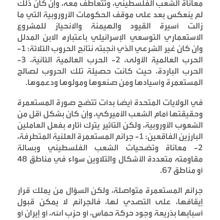
معاناة الشعب الفلسطيني، وتتعاطف معه، وإن كان ذلك
لم ينعكس بعد على موقف الحكومات الأروروبية التي ما
زالت أسيرة القيود والهيمنة والانحياز للمشروع
الاستعماري التوسعي الإسرائيلي باعتباره الابن المدلل
وان كان غير الشرعي الذي أنجبته نتائج الحروب الثلاثة: 1-
الحرب العالمية الأولى، 2- الحرب العالمية الثانية، 3-
الحرب الباردة، حيث كانت حصيلة تلك الحروب لصالح
المستعمرة وأسيادها ومن صنعوها ومولوها ودعموها
.
في الولايات المتحدة أيضاً بدأت تتضح صورة المستعمرة
وحقيقتها أمام الشعب الأميركي، وإن كان بشكل أقل من
الشعوب الأوروبية، ولكن التأثير يترك أثاره بفعل العاملين
البارزين الفاقعين: 1- جرائم المستعمرة العلنية المتطرفة،
2- معاناة وتضحيات الشعب الفلسطيني وبسالة
مقاومته متعددة الأشكال والتلاوين سواء في مناطق 48
أو مناطق 67
.
جرائم المستعمرة متواصلة، ولكن السؤال من يملك قرار
إيقافها، على التصدي لها، فالجرائم لا يمكن قبول
أسبابها بذريعة وجود حركة حماس، أو حزب الله، أو إيران أو