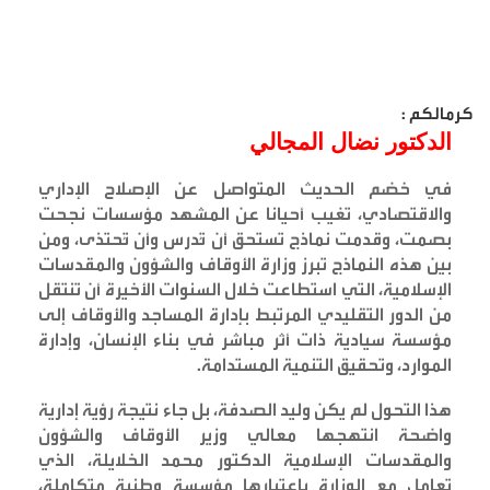
كرمالكم :
الدكتور نضال المجالي
في خضم الحديث المتواصل عن الإصلاح الإداري
والاقتصادي، تغيب أحيانا عن المشهد مؤسسات نجحت
بصمت، وقدمت نماذج تستحق أن تُدرس وأن تُحتذى، ومن
بين هذه النماذج تبرز وزارة الأوقاف والشؤون والمقدسات
الإسلامية، التي استطاعت خلال السنوات الأخيرة أن تنتقل
من الدور التقليدي المرتبط بإدارة المساجد والأوقاف إلى
مؤسسة سيادية ذات أثر مباشر في بناء الإنسان، وإدارة
الموارد، وتحقيق التنمية المستدامة
.
هذا التحول لم يكن وليد الصدفة، بل جاء نتيجة رؤية إدارية
واضحة انتهجها معالي وزير الأوقاف والشؤون
والمقدسات الإسلامية الدكتور محمد الخلايلة، الذي
تعامل مع الوزارة باعتبارها مؤسسة وطنية متكاملة،