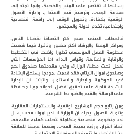
رسالتها لا تقتصر على المنبر والخطبة، وإنما تمتد إلى
صناعة الوعي، وترسيخ قيم الاعتدال، وإدارة الأصول
الوقفية بكفاءة، وتحويل الوقف إلى رافعة اقتصادية
واجتماعية تخدم الدولة والمجتمع
.
فالخطاب الديني أصبح أكثر التصاقًا بقضايا الناس،
ومراكز الوعظ والإرشاد أكثر حضورا وتأثيرا، فيما شهدت
منظومة العمل المؤسسي تطورا واضحا في التخطيط
والرقابة والمتابعة وقياس الأداء، أما المؤسسات التي
تعمل تحت مظلة الوزارة، وفي مقدمتها صندوق الحج
وصندوق أموال الأيتام، فقد قدمت نموذجا يستحق الإشادة
في الحوكمة والإدارة والاستثمار، وأثبتت أن الإدارة
الرشيدة قادرة على تحقيق أفضل العوائد مع المحافظة
على الرسالة والقيم والضوابط الشرعية
.
ومن يتابع حجم المشاريع الوقفية، والاستثمارات العقارية،
وتنمية الأصول، يدرك أن الوزارة لا تدير أموالا فحسب، بل
تدير منظومة اقتصادية متكاملة تتطلب كفاءة عالية في
اتخاذ القرار، ورؤية بعيدة المدى، وفهمًا عميقا للعلاقة
بين الاقتصاد والتنمية والمسؤولية الاجتماعية
.