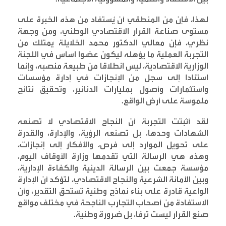
لهذا، فإن من المنطقي أن يُستفاد من هذه الخبرة على
مستوى صناعة القرار الاقتصادي الوطني، ومن وجهة
نظري، فإن معالي الدكتور محمد الخلايلة يمتلك من
التجربة العملية ما يؤهله ليكون عضوا اساس في اللجنة
الوزارية الاقتصادية، ليس انطلاقا من طبيعة منصبه، وإنما
استنادا إلى سجل من الإنجازات في إدارة مؤسسات
واستثمارات وأصول بمليارات الدنانير، وتحقيق نتائج
ملموسة على أرض الواقع
.
لقد أثبتت التجربة أن النجاح الاقتصادي لا تصنعه
الشهادات وحدها، بل تصنعه الرؤية، والإدارة، والقدرة
على تحويل الموارد إلى فرص، والأفكار إلى إنجازات،
وهذه هي الرسالة التي تقدمها وزارة الأوقاف اليوم،
مؤسسة جمعت بين الرسالة الدينية والكفاءة الإدارية،
وبين الأمانة الشرعية والنجاح الاقتصادي، لتؤكد أن الإدارة
الواعية قادرة على بناء نماذج وطنية تستحق التقدير، وأن
الاستفادة من أصحاب التجارب الناجحة في مختلف مواقع
صنع القرار ليست ترفا، بل ضرورة وطنية
.