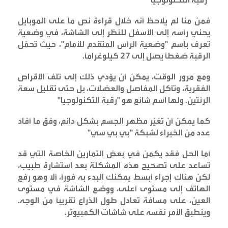
فمن منا لم يلاحظ أنه خلال قراءة نص ما على الموبايل
يحني رأسه إلى الأسفل للنظر إلى الشاشة، في وضعية
تعرف باسم "وضعية الرأس المتقدم للأمام"، حيث تُحمّل
الرقبة ضغطًا يصل إلى 27 كيلوغرامًا
.
ومع مرور الوقت، يمكن أن يؤدي ذلك إلى تلف الأقراص
الفقرية، وتآكل المفاصل والعضلات، بل حتى تقليل سعة
الرئتين. ولها اسم شائع هو "رقبة التكنولوجيا
"
كما يمكن أن تغيّر مظهر الجسم بشكل دائم، وفق ما أفاد
عدد من الخبراء لشبكة "بي بي سي
"
أما الحل فقد يكمن في بعض التمارين الخاصة التي قد
تساعد على تصحيح هذه المشكلة بعد استشارة طبيب،
لكن هناك إجراء أبسط يمكنك البدء به فورًا، ألا وهو رفع
الهاتف إلى مستوى أعلى، ووضع الشاشة في مستوى
العين، على مسافة تعادل طول الذراع تقريبًا من الوجه.
وينطبق الأمر نفسه على شاشات الكمبيوتر
.