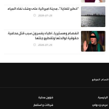
"خطير للغاية".. مدينة أميركية على وشك نفاد المياه
2026-07-25
انفصام وهستيريا.. أطباء يفسرون سبب قتل محامية
حقوقية لوالدتها وتقطيع جثتها
2026-07-25
أقسام الموقع
الرئيسية
شؤون محلية
عربي و دولي
شركات و استثمار