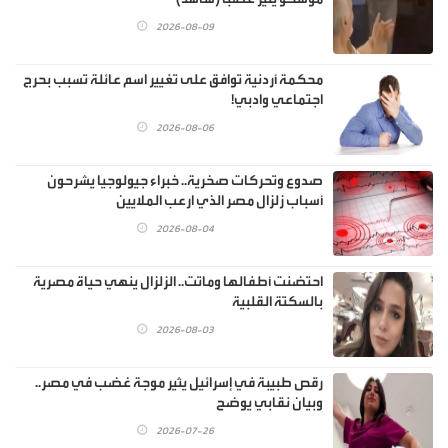
2026-08-09
محكمة أردنية توافق على تغيير اسم عائلة تسبب بحرج
اجتماعي وادبي!
2026-08-06
صدوع وتحركات صخرية.. خبراء جيولوجيا يشرحون
أسباب زلزال مصر الذي ارعب الملايين
2026-08-04
احتضنت أطفالها وماتت.. الزلزال ينهي حياة مصرية
بالسكتة القلبية
2026-08-03
رقص طبيبة في إسرائيل يثير موجة غضب في مصر..
وبيان نقابي يوضح
2026-07-26