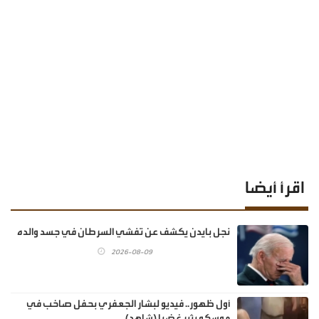
اقرأ أيضا
نجل بايدن يكشف عن تفشي السرطان في جسد والده
2026-08-09
أول ظهور.. فيديو لبشار الجعفري بحفل صاخب في
موسكو يثير غضبا (شاهد)