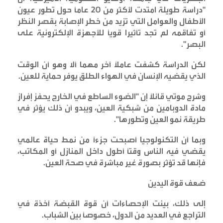
"دراسة طويلة امتدت لأكثر من 20 عامًا حول تطور عيون
الأطفال والعوامل التي تزيد من خطر الإصابة بقصر النظر
أو تفاقمه لم تجد تأثيرا قوياً للأجهزة الإلكترونية على
البصر
".
لكن الدراسة كشفت عاملًا آخر مهما ألا وهو أن الوقت
الذي يقضيه الإنسان في الهواء الطلق يوفر حماية للعين
.
وشرح موتي قائلاً إن "الضوء الساطع في الخارج يحفز إفراز
مادة الدوبامين من شبكية العين، ويبدو أن ذلك يؤثر في
طريقة نمو العين وتطورها
".
وبما أن التكنولوجيا أصبحت جزءًا من نمط حياة عالمي
يقضي فيه الناس وقتًا أطول داخل المنازل أو المكاتب،
فإنها قد تؤثر بصورة غير مباشرة في صحة العين
.
ضعف قوة اليدين
إلى ذلك، بينت الإحصاءات أن قوة القبضة آخذة في
التراجع في العديد من الدول، خصوصًا بين الشباب
.