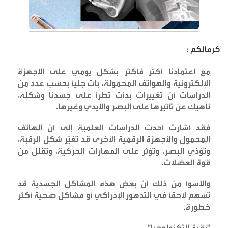
كرمالكم :
مع اعتمادنا أكثر فأكثر بشكل يومي على الأجهزة
الإلكترونية والهواتف المحمولة، بات جلياً بحسب عدد من
الدراسات أن تغييرات بدأت تطرأ على جسدنا وشكله،
ناهيك عن تأثيرها على البصر والأيدي وغيرها
.
فقد أشارت أحدث الدراسات العلمية إلى أن الهاتف
المحمول والأجهزة الرقمية الأخرى قد تغيّر شكل الرقبة،
وتؤذي البصر، وتؤثر على المهارات الحركية، وتقلل من
قوة العضلات
.
والأسوأ من ذلك أن بعض هذه المشاكل الجسدية قد
تسهم لاحقًا في التدهور الإدراكي أو مشاكل صحية أكثر
خطورة
.
"
رقبة التكنولوجيا
"