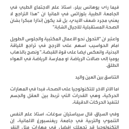
فيما رأى يوهانس بيلر، أستاذ علم الاجتماع الطبي في
الجامعة الطبية بلوزاتس في ألمانيا أن "هذا التراجع لا
يعني مجرد ضعف الأيدي، بل قد يكون إنذارا مبكرا بشأن
الصحة المستقبلية للأجيال الشابة
"
واعتبر أن "التحول نحو الأعمال المكتبية والجلوس الطويل
أمام الحواسيب أسهم على الأرجح في تراجع اللياقة
البدنية، وانعكس أيضا على قوة القبضة." ونصح بالذهاب
يومياً إلى صالات الرياضة أو ممارسة الرياضة في الهواء
الطلق
.
التناسق بين العين واليد
أما الأثر الآخر للتكنولوجيا على الصحة، فبدا في المهارات
الحركية، وهي القدرات التي تربط بين العقل والجسم
لتنفيذ الحركات الدقيقة
.
وفي السياق، قال سيباستيان سوغات، أستاذ علم النفس
التنموي والتربية في جامعة ريغنسبورغ الألمانية، إن
التكنولوجيا قد تجعلك أفضل في مهارات مثل النقر