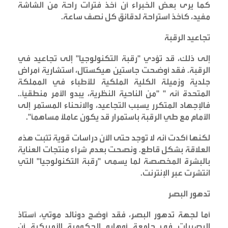
كما يرى بعض الخبراء أن أخذ فترات راحة من الشاشة
مفيد، كأخذ استراحة لدقائق كل نصف ساعة
.
تجاعيد الرقبة
إلى ذلك، قد تؤدي "رقبة التكنولوجيا" إلى تجاعيد في
الرقبة. فقد أوضحت جاستين هيكستال، استشارية أمراض
جلدية وزميلة الكلية الملكية للأطباء في المملكة
المتحدة أنه " "من الناحية النظرية، يبدو الأمر منطقيًا..
فالإجهاد المتكرر يسبب التجاعيد، والانحناء المستمر إلى
الأمام مع طي الرقبة باستمرار قد يكون عاملًا مساهمًا
".
لكنها أكدت أنه لا توجد حتى الآن دراسات قوية تثبت هذه
العلاقة بشكل قاطع. ونصحت بعدم شراء منتجات العناية
بالبشرة المخصصة لما يسمى "رقبة التكنولوجيا" التي
انتشرت عبر الإنترنت
.
تدهور البصر
أما لجهة تدهور البصر، فقد أوضح دونالد موتي، أستاذ
البصريات في جامعة أوهايو الحكومية الأميركية أن