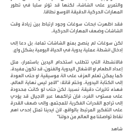
والتمرير على الشاشة، لكنها قد تؤثر سلبا في تطور
المهارات الحركية الدقيقة الأوسع نطاقا
.
فقد أظهرت أبحاث سوغات وجود ارتباط بين زيادة وقت
الشاشات وضعف المهارات الحركية
.
لكن سوغات لم ينصح بمنع الشاشات تمامًا، بل دعا إلى
إدخال أنشطة عملية يدوية في الحياة اليومية بشكل واعٍ
.
فالأنشطة التي تتطلب استخدام اليدين باستمرار، مثل
إعداد الطعام أو الأشغال اليدوية والفنون، قد تكون مفيدة.
كما يمكن تعلم العزف على آلة موسيقية أو حتى العودة
إلى الكتابة اليدوية. وختم قائلًا: "الأمر ليس نهاية العالم،
فهذه تأثيرات دقيقة نسبيًا. لكن حتى لو كانت محدودة
على مستوى الفرد، فإن تراكمها عبر الأجيال قد يؤدي
إلى تراجع القدرات الفكرية للمجتمع، وإلى ضعف القدرة
على التفكير المرتبط بالواقع، لأن أيدينا تمثل إحدى أهم
نقاط تواصلنا مع العالم من حولنا
"
شاهد