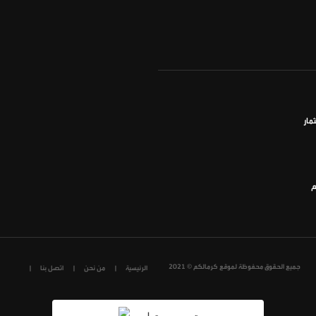
مار
م
جميع الحقوق محفوظة لموقع كرمالكم © 2021
الرئيسية
من نحن
اتصل بنا