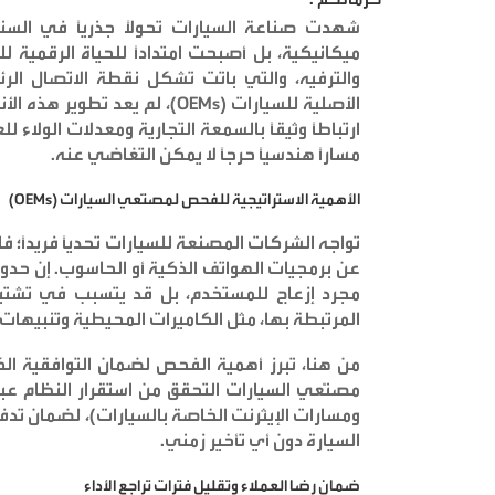
شهدت صناعة السيارات تحولاً جذرياً في السنو
ميكانيكية، بل أصبحت امتداداً للحياة الرقمية
والترفيه، والتي باتت تشكل نقطة الاتصال الرئ
الأصلية للسيارات (OEMs)، لم ي
ارتباطاً وثيقاً بالسمعة التجارية ومعدلات الولاء 
مساراً هندسياً حرجاً لا يمكن التغاضي عنه.
الأهمية الاستراتيجية للفحص لمصنّعي السيارات (OEMs)
تواجه الشركات المصنعة للسيارات تحدياً فريداً؛ 
عن برمجيات الهواتف الذكية أو الحاسوب. إن حدوث
مجرد إزعاج للمستخدم، بل قد يتسبب في تشتيت ا
المرتبطة بها، مثل الكاميرات المحيطية وتنبيهات
من هنا، تبرز أهمية الفحص لضمان التوافقية ال
مصنّعي السيارات التحقق من استقرار النظام عب
ومسارات الإيثرنت الخاصة بالسيارات)، لضمان تدفق
السيارة دون أي تأخير زمني.
ضمان رضا العملاء وتقليل فترات تراجع الأداء