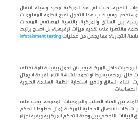
ات الأخيرة، حيث لم تعد المركبة مجرد وسيلة انتقال
 للمستخدم. وفي قلب هذا التحول تقبع أنظمة المعلومات
يسية بين السائق والمركبة. بالنسبة لمصنّعي المعدات
عد تطوير هذه الأنظمة مقتصراً على تقديم ميزات ترفيهية، بل أصبح يرتبط
للعلامة التجارية؛ مما يجعل من عمليات
infotainment testing
فالبرمجيات داخل المركبة يجب أن تعمل بيقينية تامة تختلف
 خلل برمجي بسيط أو تجمد للشاشة أثناء القيادة لا يمثل
نتباه السائق وتأخير استجابة أنظمة السلامة الحيوية
 الحساسات.
كاملة بين العتاد الصلب والبرمجيات المدمجة. يجب على
ر شبكات الاتصال الداخلية للمركبة (مثل خطوط التحكم
 البيانات اللحظي بين وحدة التحكم المركزية وبقية أجزاء