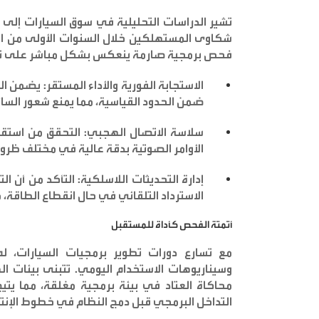
تشير الدراسات التحليلية في سوق السيارات إل
شكاوى المستهلكين خلال السنوات الأولى من اقتن
فحص برمجية صارمة ينعكس بشكل مباشر على تجرب
الاستجابة الفورية والأداء المستقر:
يضمن الف
ضمن الحدود القياسية، مما يمنع شعور السائق با
سلاسة الاتصال الهجبي:
التحقق من استقرا
الأوامر الصوتية بدقة عالية في مختلف ظر
إدارة التحديثات اللاسلكية:
التأكد من أن ال
الاسترداد التلقائي في حال انقطاع الطاقة، 
أتمتة الفحص كأداة للمستقبل
مع تسارع دورات تطوير برمجيات السيارات، لم
وسيناريوهات الاستخدام اليومي. تتبنى بيئات 
محاكاة العتاد في بيئة برمجية مغلقة، مما يت
التداخل البرمجي قبل دمج النظام في خطوط الإنتاج