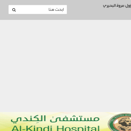
ؤول: مروة البحيري