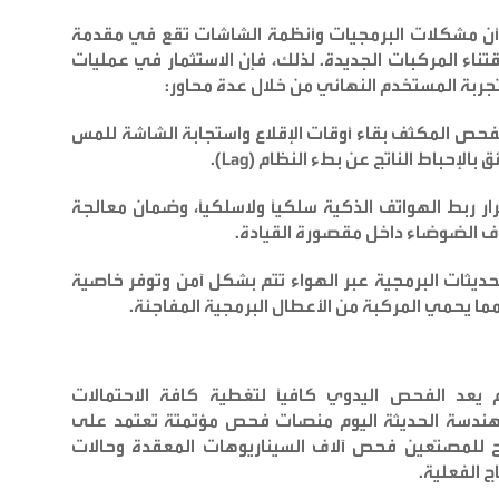
ى أن مشكلات البرمجيات وأنظمة الشاشات تقع في مقدمة
اء المركبات الجديدة. لذلك، فإن الاستثمار في عمليات
ة المستخدم النهائي من خلال عدة محاور:
حص المكثف بقاء أوقات الإقلاع واستجابة الشاشة للمس
لإحباط الناتج عن بطء النظام (Lag).
ر ربط الهواتف الذكية سلكياً ولاسلكياً، وضمان معالجة
وف الضوضاء داخل مقصورة القيادة.
تحديثات البرمجية عبر الهواء تتم بشكل آمن وتوفر خاصية
مما يحمي المركبة من الأعطال البرمجية المفاجئة.
 يعد الفحص اليدوي كافياً لتغطية كافة الاحتمالات
الهندسة الحديثة اليوم منصات فحص مؤتمتة تعتمد على
يح للمصنّعين فحص آلاف السيناريوهات المعقدة وحالات
 الفعلية.