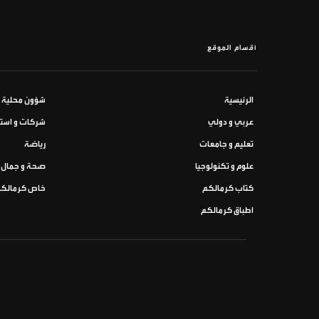
أقسام الموقع
الرئيسية
شؤون محلية
عربي و دولي
شركات و استث
تعليم و جامعات
رياضة
علوم و تكنولوجيا
صحة و جمال
كتاب كرمالكم
خاص كرمالك
اطباق كرمالكم