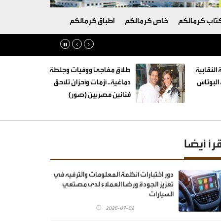
تاب كرمالكم
خاص كرمالكم
اطباق كرمالكم
 النقابية
طلاق مفاجئ ووفيات وجلطة
البوتاس
دماغية.. أزمات وأحزان تلاحق
فنانين مصريين (صور)
قرأ أيضا
دور اختبارات أنظمة المعلومات والترفيه في
تعزيز الجودة ورضا العملاء لدى مصنّعي
السيارات
2026-07-02