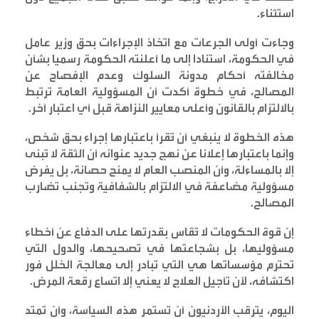
استثناء
.
وجاءت أولى الجرعات مع اتخاذ الإجراءات بحق وزير عامل
في الحكومة، استنادا إلى ما أعلنته الحكومة رسميا بشأن
مخالفته أحكام مدونة السلوك وعدم الإفصاح عن
المصالح، في خطوة أكدت أن المسؤولية العامة ترتبط
بالالتزام بالقانون وأعلى معايير النزاهة قبل أي اعتبار آخر
.
هذه الخطوة لا ينبغي أن تُقرأ باعتبارها إجراء بحق شخص،
وإنما باعتبارها إعلانا عن نهج جديد عنوانه أن الثقة لا تُبنى
إلا بالمساءلة، وأن المنصب العام لا يمنح حصانة، بل يفرض
مسؤولية مضاعفة في الالتزام بالشفافية وتجنب تضارب
المصالح
.
إن قوة الحكومات لا تُقاس بقدرتها على الدفاع عن أخطاء
مسؤوليها، بل بشجاعتها في تصحيحها، والدول التي
تحترم مؤسساتها هي التي تبادر إلى معالجة الخلل فور
اكتشافه، لأن تأجيل العلاج لا يعني إلا اتساع رقعة المرض
.
اليوم، يترقب الأردنيون أن تستمر هذه السياسة، وأن تمتد