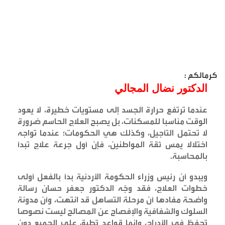
كرمالكم :
الدكتور نضال المجالي
عندما ترتفع حرارة الجسد إلى مستويات خطيرة، لا يعود
الوقت مناسبا للمسكنات، بل يصبح العلاج الحاسم ضرورة
لا تحتمل التأجيل، وكذلك هي الحكومات؛ عندما تواجه
اختلالا يمس ثقة المواطنين، فإن أول جرعة علاج تبدأ
بالمحاسبة
.
ويبدو أن رئيس وزراء الحكومة الأردنية بدأ بالفعل أولى
خطوات العلاج، فقد وجّه الدكتور جعفر حسان رسالة
واضحة مفادها أن مرحلة التساهل قد انتهت، وأن مدونة
السلوك والشفافية والإفصاح عن المصالح ليست نصوصا
تُحفظ في الأدراج، وإنما قواعد تُطبق على الجميع دون