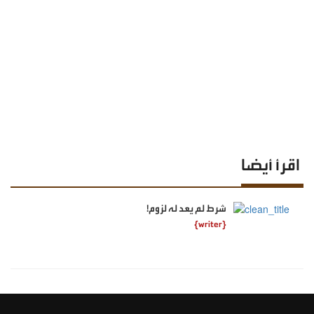
اقرأ أيضا
شرط لم يعد له لزوم!
{writer}