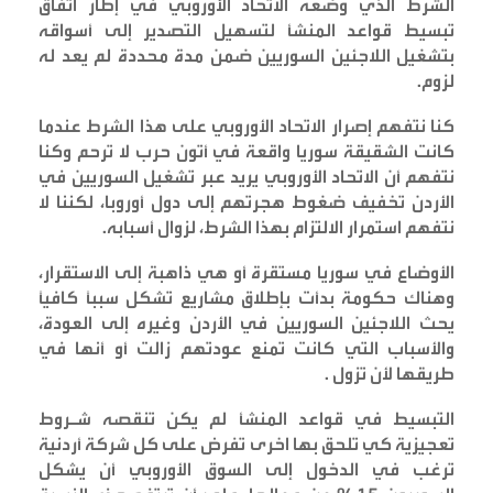
الشرط الذي وضعه الاتحاد الأوروبي في إطار اتفاق
تبسيط قواعد المنشأ لتسهيل التصدير إلى أسواقه
بتشغيل اللاجئين السوريين ضمن مدة محددة لم يعد له
لزوم
.
كنا نتفهم إصرار الاتحاد الأوروبي على هذا الشرط عندما
كانت الشقيقة سوريا واقعة في أتون حرب لا ترحم وكنا
نتفهم أن الاتحاد الأوروبي يريد عبر تشغيل السوريين في
الأردن تخفيف ضغوط هجرتهم إلى دول أوروبا، لكننا لا
نتفهم استمرار الالتزام بهذا الشرط، لزوال أسبابه
.
الأوضاع في سوريا مستقرة أو هي ذاهبة إلى الاستقرار،
وهناك حكومة بدأت بإطلاق مشاريع تشكل سبباً كافياً
يحث اللاجئين السوريين في الأردن وغيره إلى العودة،
والأسباب التي كانت تمنع عودتهم زالت أو أنها في
طريقها لأن تزول
.
التبسيط في قواعد المنشأ لم يكن تنقصه شـروط
تعجيزية كي تلحق بها اخرى تفرض على كل شركة أردنية
ترغب في الدخول إلى السوق الأوروبي أن يشكل