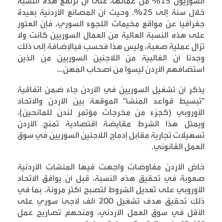
السوريون 15% من عمالها، على أن ترتفع هذه النسبة
خلال سنة إلى 25%. وحيث أن المصانع الأردنية بعيدة
جغرافياً عن مواقع مخيمات اللجوء السوري، فإن العثور
على هذه النسبة العالية من العمال السوريين كانت ولا
تزال عملية صعبة، وليس هذا فحسب فبالإضافة إلى ذلك
وجدنا أن الغالبية من اللاجئين السوريين من الذين
استضافهم الأردن ليسوا من أصحاب المهن
...
يذكر أن تشغيل السوريين في الأردن جاء ضمن اتفاقية
"تبسيط قواعد المنشأ" الموقعة بين الأردن والاتحاد
الأوروبي (كجزء من مخرجات مؤتمر لندن للمانحين).
ويمثل هذا الشرط مقايضة اقتصادية تمنح الأردن
تسهيلات تجارية مقابل إدماج اللاجئين السوريين في سوق
العمل القانوني
.
خاض الأردن مفاوضات واجهت فيها المنشآت الأردنية
صعوبة في تحقيق هذه النسبة، قبل أن يوافق الاتحاد
الأوروبي على تعديل الشروط لتصبح أكثر مرونة. بما في
ذلك تحقيق هدف تشغيل 200 ألف لاجئ سوري على
الأقل في سوق العمل الأردني، ومنحهم تصاريح عمل