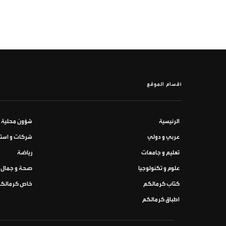
أقسام الموقع
الرئيسية
شؤون محلية
عربي و دولي
شركات و استث
تعليم و جامعات
رياضة
علوم و تكنولوجيا
صحة و جمال
كتاب كرمالكم
خاص كرمالك
اطباق كرمالكم