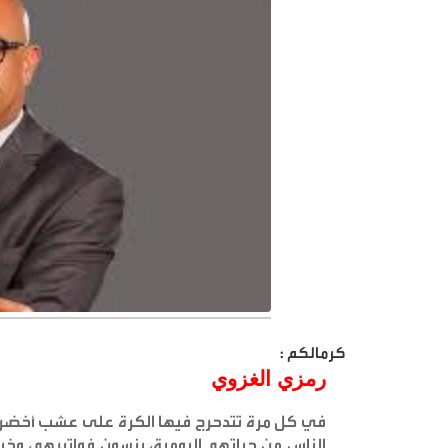
كرمالكم :
رمزي الغزوي
في كل مرة تتدحرج فيها الكرة على عشب أخضر، 
الناس من حياتهم اليومية، ينسون فواتيرهم، وخيب