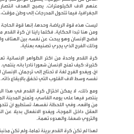
عنهم آلاف الكيلومترات. يصبح الهدف انتصار
الجغرافيا، فيما تتحول المدرجات إلى وطن مؤقت، و
ليست هذه قوة الرياضة وحدها، إنها قوة الحاجة 
ومن هنا تبدأ الحكاية. فكلما راينا أن كرة القد
فضح الإنسان وهو يبحث عن نفسه بين الهتاف والص
وذلك الفرح الذي يجري تصنيعه بعناية
.
كرة القدم واحدة من أكثر الظواهر الإنسانية 
كثيرة: كيف تمنح الإنسان شعورا نادرا بأنه ينتمي
أخ، ويغدو الفرح لغة لا تحتاج إلى ترجمان. الإنسا
نفسه وسط آلاف القلوب التي تخفق بالإيقاع ذاته
.
ومع ذلك، لا يمكن اختزال كرة القدم في هذا ا
ينتصر فيها على يومه القاسي، وتمنح المدينة ال
من واقعه. وفي اللحظة نفسها، تستطيع أن تتحول
العقل داخل الموجة، ويغدو الانفعال بديلا عن ال
والتروي ضعفا، والهدوء تهمة
.
لهذا لم تكن كرة القدم بريئة تماما، ولم تكن مذن