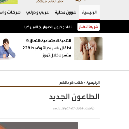
الرئيسية
شؤون محلية
عربي و دولي
شركات و است
شريط الأخبار
نفاد مخزون الصواريخ الأميركية يفجّر خلافًا بين 
‏التنمية الاجتماعية: التحاق 9
أطفال بأسر بديلة وضبط 228
متسولا خلال تموز
/
الرئيسية
كتاب كرمالكم
الطاعون الجديد
الثلاثاء-2026-07-07 | 11:15 am