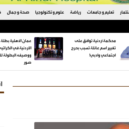
ثمار
تعليم و جامعات
رياضة
علوم و تكنولوجيا
صحة و جمال
ك
ترامب والبنتاغون
محكمة أردنية توافق على
عمان الاهلية بطلة 
تغيير اسم عائلة تسبب بحرج
الأردنية في الكراتي
اجتماعي وادبي!
ووصيفه البطولة للط
صور
ا