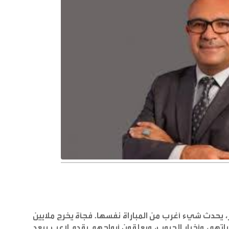
يحدث شيء أغرب من المباراة نفسها. فجأة يخرج ملايين
اتهم، وأخبار الحروب، ويعلقون أرواحهم بقدم لاعب يبعد