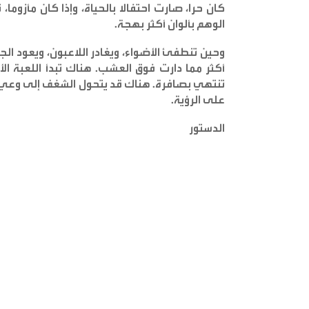
كان حرا، صارت احتفالا بالحياة، وإذا كان مأزوما
الوهم بألوان أكثر بهجة
.
وحين تنطفئ الأضواء، ويغادر اللاعبون، ويعود الج
أكثر مما دارت فوق العشب. هناك تبدأ اللعبة الأ
تنتهي بصافرة. هناك قد يتحول الشغف إلى وعي ي
على الرؤية
.
الدستور