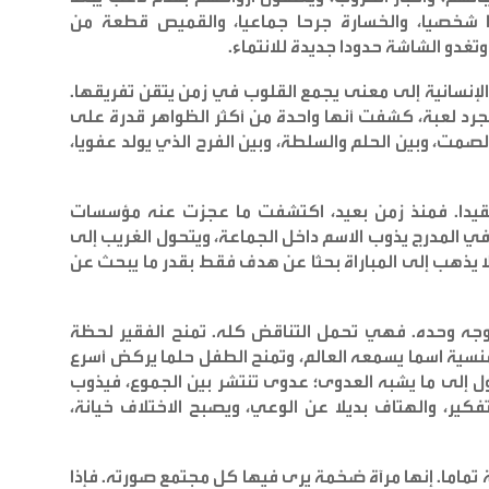
ا شخصيا، والخسارة جرحا جماعيا، والقميص قطعة من
تغدو الشاشة حدودا جديدة للانتماء
.
الإنسانية إلى معنى يجمع القلوب في زمن يتقن تفريقها.
م مجرد لعبة، كشفت أنها واحدة من أكثر الظواهر قدرة على
مت، وبين الحلم والسلطة، وبين الفرح الذي يولد عفويا،
تعقيدا. فمنذ زمن بعيد، اكتشفت ما عجزت عنه مؤسسات
. في المدرج يذوب الاسم داخل الجماعة، ويتحول الغريب إلى
ن لا يذهب إلى المباراة بحثا عن هدف فقط بقدر ما يبحث عن
لوجه وحده. فهي تحمل التناقض كله. تمنح الفقير لحظة
منسية اسما يسمعه العالم، وتمنح الطفل حلما يركض أسرع
 إلى ما يشبه العدوى؛ عدوى تنتشر بين الجموع، فيذوب
تفكير، والهتاف بديلا عن الوعي، ويصبح الاختلاف خيانة،
بة تماما. إنها مرآة ضخمة يرى فيها كل مجتمع صورته. فإذا