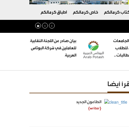
تاب كرمالكم
خاص كرمالكم
اطباق كرمالكم
الجامعات
بيان صادر عن اللجنة النقابية
ه للطلاب
للعاملين في شركة البوتاس
البات ..
العربية
قرأ أيضا
الطاعون الجديد
{writer}