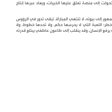
، تحولت إلى منصة تعلق عليها الخيبات، ويعاد عبرها إنتاج
مهور إلى بيوته، لا تنتهي المباراة. تبقى تدور في الرؤوس
خطر؛ اللعبة التي لا يحرسها حكم، ولا تحدها خطوط، ولا
رفع الإنسان، وقد ينقلب إلى طاعون عاطفي يبتلع قدرته