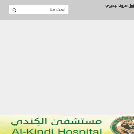
ؤول: مروة البحيري