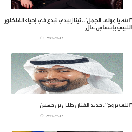
"الله يا مولى الجمل".. تينا زبيدي تُبدع في إحياء الفلكلور
الليبي بإحساسٍ عالٍ
2026-07-11
"اللي يروح".. جديد الفنان طلال ين حسين
2026-07-11