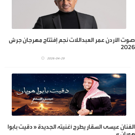
صوت الأردن عمر العبداللات نجم إفتتاح مهرجان جرش
2026
2026-04-29
الفنان عيسى السقار يطرح أغنيته الجديدة « دقيت بابوا
هويان »