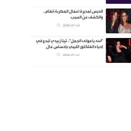
الحبس لمديرة أعمال المطربة أنغام..
والكشف عن السبب
2026-07-14
"الله يا مولى الجمل".. تينا زبيدي تُبدع في
إحياء الفلكلور الليبي بإحساسٍ عالٍ
2026-07-11