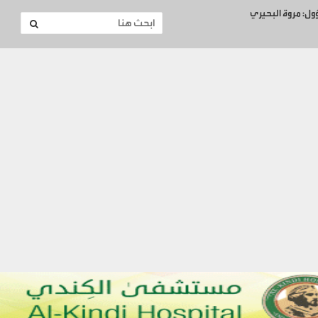
ؤول: مروة البحيري