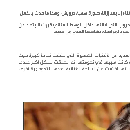
اء إلا بعد إزالة صورة سمية درويش، وهذا ما حدث بالفعل
.
روب التي لاقتها داخل الوسط الغنائي قررت الابتعاد عن
 وتعود لمواصلة نشاطها الفني من جديد
.
د من الأغنيات الشهيرة التي حققت نجاحاً كبيراً، حيث
 "قلب وراح"، التي كانت سببها في نجومتها، ثم انطلقت بشكل أكبر عندما
أنها اختفت عن الساحة الغنائية بعدها، لتعود مرة أخرى