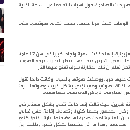
ريحات الصادمة، حول أسباب ابتعادها عن الساحة الفنية
د الوهاب شنت حربا عليها، بسبب تشابه صوتيهما حتى
وقالت سمية درويش خلال لقائها بأحد البرامج التلفزيونية، إنها حققت شهرة ونجاحا كبيرا في سن 17 عاماً،
ا البعض بشيرين عبد الوهاب نظراً لتقارب درجة الصوت،
ن تعلم أن تلك المقارنة سوف تفتح عليها النار
.
 عليها حرباً، ووصفت صوتها بالسيئ، وكانت دائما تقول
ذه الفتاة بصوتي وهي تؤدي بشكل غريب وصوتها سيئ
رفض الغناء في الأماكن التي تغني فيها سمية
.
انة شيرين، حيث قالت إنها كانت تغني بشكل مستمر في
 وكان الجمهور يحبها كثيراً، وتصادف إقامة حفل غنائي
رين للغناء شاهدت صورة لها وضعتها إدارة الفندق كنوع
ل أسبوعي، وهذا ما أثار غضبها بشكل كبير، وطلبت من