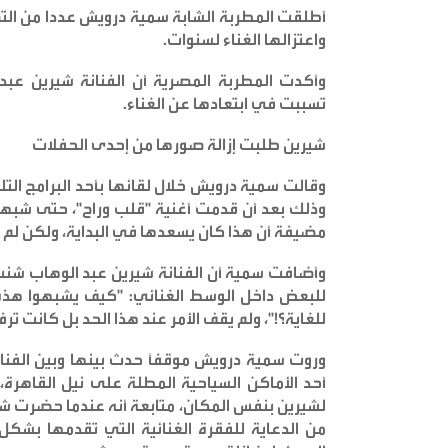
أطلقت المطربة الشابة سمية درويش عددا من التص
واعتزالها الغناء لسنوات
.
وأكدت المطربة المصرية أن الفنانة شيرين عب
تسببت في ابتعادها عن الغناء
.
شيرين طلبت إزالة صورها من إحدى الحفلات
وذلك بعد أن قدمت أغنية "قلب وراح"، حتى شبهه
مضيفة أن هذا كان يسعدها في البداية، ولكن لم تك
وأضافت سمية أن الفنانة شيرين عبد الوهاب شنت
للبعض داخل الوسط الغنائي: "كيف يشبهوا ه
للغاية؟!"، ولم يقف الأمر عند هذا الحد بل كانت ت
وروت سمية درويش موقفاً حدث بينها وبين الفن
أحد الأماكن السياحية المطلة على نيل القاهرة،
لشيرين بنفس المكان، متابعة أنه عندما حضرت شي
من الدعاية للفقرة الغنائية التي تقدمها بشك