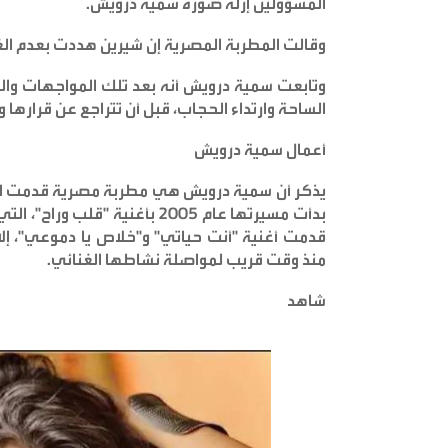
المسؤولين إزلة صورة سمية درويش
.
وقالت المطربة المصرية إن شيرين هددت بعدم الغن
وتابعت سمية درويش أنه بعد تلك المواجهات والح
الساحة وارتداء الحجاب، قبل أن تتراجع عن قرارها
أعمال سمية درويش
يذكر أن سمية درويش هي مطربة مصرية قدمت العدي
بدأت مسيرتها عام 2005 بأغنية
قدمت أغنية "أنت حياتي" و"خلاص يا دموعي"، إلا 
منذ وقت قريب لمواصلة نشاطها الغنائي
.
شاهد