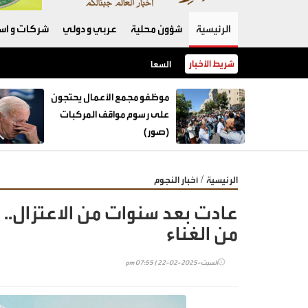
الرئيسية
شؤون محلية
عربي و دولي
شركات و است
شريط الأخبار
السعايدة: إغلاق 12 محطة محروقات منذ بداية العام وضبط حالات خلط بنزين
موظفو مجمع الأعمال يحتجون
على رسوم مواقف المركبات
(صور)
/
الرئيسية
أخبار النجوم
عادت بعد سنوات من الاعتزال..
من الغناء
السبت-2025-02-22 | 07:55 pm