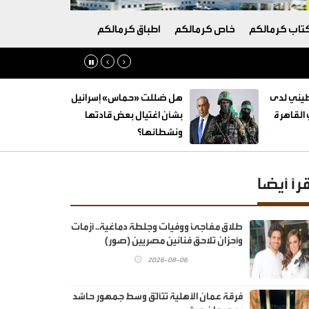
تاب كرمالكم
خاص كرمالكم
اطباق كرمالكم
طيني لدى
هل ضللت «حماس» إسرائيل
القاهرة
بشأن اغتيال بعض قادتها
ونشطائها؟
قرأ أيضا
طلاق مفاجئ ووفيات وجلطة دماغية.. أزمات
وأحزان تلاحق فنانين مصريين (صور)
2026-08-06
فرقة عمان الأهلية تتألّق وسط جمهور حاشد