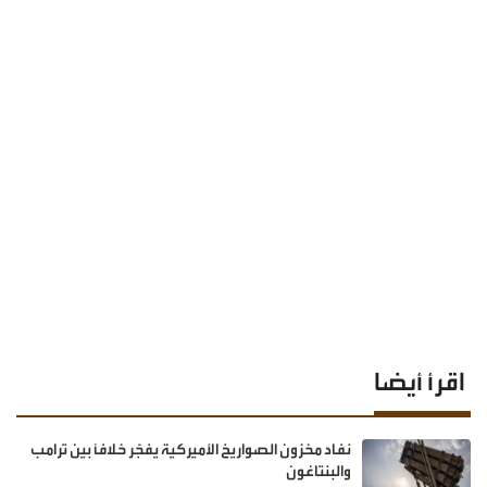
اقرأ أيضا
نفاد مخزون الصواريخ الأميركية يفجّر خلافًا بين ترامب
والبنتاغون