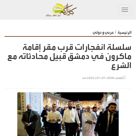
Toggl
navig
/
الرئيسية
عربي و دولي
سلسلة انفجارات قرب مقر إقامة
ماكرون في دمشق قبيل محادثاته مع
الشرع
الثلاثاء-2026-07-07 | 10:51 am