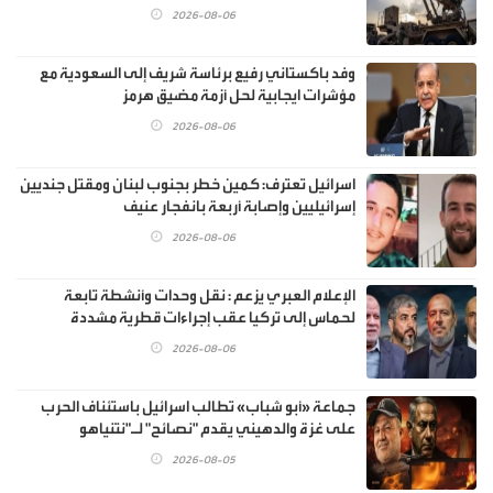
2026-08-06
وفد باكستاني رفيع برئاسة شريف إلى السعودية مع
مؤشرات ايجابية لحل أزمة مضيق هرمز
2026-08-06
اسرائيل تعترف: كمين خطر بجنوب لبنان ومقتل جنديين
إسرائيليين وإصابة أربعة بانفجار عنيف
2026-08-06
الإعلام العبري يزعم : نقل وحدات وأنشطة تابعة
لحماس إلى تركيا عقب إجراءات قطرية مشددة
2026-08-06
جماعة «أبو شباب» تطالب اسرائيل باستئناف الحرب
على غزة والدهيني يقدم "نصائح" لـ"نتنياهو
2026-08-05