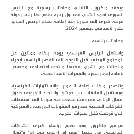
ويعقد ماكرون، الثلاثاء، محادثات رسمية مع الرئيس
السوري أحمد الشرع، في أول زيارة يقوم بها رئيس دولة
غربية كبرى إلى سوريا منذ إطاحة نظام الرئيس السابق
بشار الأسد في ديسمبر 2024
.
محادثات رئاسية
واستهل الرئيس الفرنسي يومه بلقاء ممثلين عن
المجتمع المدني، قبل التوجه إلى القصر الرئاسي لإجراء
مباحثات مع الشرع، يعقبها منتدى اقتصادي مخصص
لإعادة إعمار سوريا والممرات الاستراتيجية
.
وتتصدر ملفات إعادة الإعمار، والاستثمارات الفرنسية،
ومستقبل العلاقات بين دمشق والاتحاد الأوروبي جدول
أعمال الزيارة، في وقت تسعى فيه سوريا إلى استقطاب
الشركات الأجنبية بعد رفع العقوبات الأوروبية والأميركية
التي فُرضت خلال سنوات الحرب
.
ويرافق ماكرون وفد يضم رؤساء كبرى الشركات
الفرنسية، من بينها "سي إم آ-سي جي إم" و"توتال