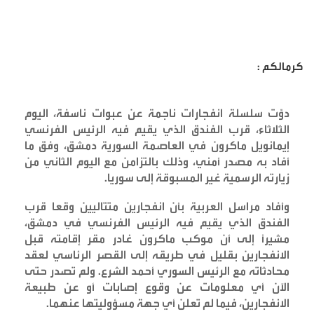
كرمالكم :
دوّت سلسلة انفجارات ناجمة عن عبوات ناسفة، اليوم
الثلاثاء، قرب الفندق الذي يقيم فيه الرئيس الفرنسي
إيمانويل ماكرون في العاصمة السورية دمشق، وفق ما
أفاد به مصدر أمني، وذلك بالتزامن مع اليوم الثاني من
زيارته الرسمية غير المسبوقة إلى سوريا
.
وأفاد مراسل العربية بأن انفجارين متتاليين وقعا قرب
الفندق الذي يقيم فيه الرئيس الفرنسي في دمشق،
مشيراً إلى أن موكب ماكرون غادر مقر إقامته قبل
الانفجارين بقليل في طريقه إلى القصر الرئاسي لعقد
محادثاته مع الرئيس السوري أحمد الشرع. ولم تصدر حتى
الآن أي معلومات عن وقوع إصابات أو عن طبيعة
الانفجارين، فيما لم تعلن أي جهة مسؤوليتها عنهما
.