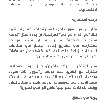
إنرجي"، وسط توقعات بتوقيع عدد من الاتفاقيات
الاقتصادية
.
فرصة استثمارية
وكان الرئيس السوري أحمد الشرع قد أكد، في مقابلة مع
قناة "بي إف إم تي في" الفرنسية، أن بلاده تمثل "فرصة
استثمارية ضخمة"، مشيراً إلى أن فرنسا مرشحة
للمشاركة في مشاريع إعادة الإعمار في قطاعات
السياحة والزراعة والصناعة، كما كشف عن مفاوضات
لشراء ثماني طائرات من شركة "إيرباص
".
ومن المنتظر أن يؤكد ماكرون، خلال مؤتمر صحافي
مشترك مع الشرع، دعم فرنسا ل"سوريا ذات سيادة
وموحدة بتعدديتها"، مع التشديد على حماية الأقليات،
ودمج الأكراد في مؤسسات الدولة، واحترام سيادة لبنان،
ووقف التدخلات الإسرائيلية داخل الأراضي السورية
.
جولة في دمشق