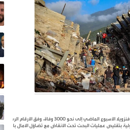
ارتفعت حصيلة الزلزالين القويين اللذين ضربا فنزويلا الأسبوع الماضي إلى نحو 3000 وفاة، وفق الأرقام الرسمية
دولية بتقليص عمليات البحث تحت الأنقاض مع تضاؤل الآمال بالعثور