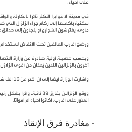
على أحياء.
في مدينة لا غوايرا الأكثر تأثرا بالكارثة وال
مأوى، يفترشون الشوارع أو يلجأون إلى حدائق ع
ورضخ أقارب العالقين تحت الأنقاض لاستخدام ا
آخرون بالزلزالين اللذين يُعدّان من أقوى الزلازل
وأشارت الوزارة أيضا إلى أن أكثر من 16 ألف شخص أصبحوا بلا مأوى، لافتة إلى تضرر 856 مبنى.
ووقع الزلزالان بفارق 39 ثان
العثور على أقارب، أكانوا أحياء أم أمواتا.
- مغادرة فرق الإنقاذ