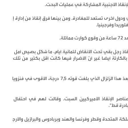
لإنقاذ الأجنبية المشاركة في عمليات البحث.
 ودول أخرى تستعد للمغادرة. ومن بينها فرق إنقاذ من إدارة إطفاء
وريدا وفرجينيا.
لة.
قاذ رجل بقي تحت الأنقاض لثمانية أيام، ما شكّل بصيص أمل وسط
لكارثة أيضا غير أنّ الأضرار فيها كانت أقل بكثير من تلك التي
وبحسب هيئة المسح الجيولوجي الأميركية، يُعدّ هذا الزلزال الذي بلغت قوته 7,5 درجة، الأقوى في فنزويلا منذ
ناصر الإنقاذ الأميركيين السبت. وقالت لهم في احتفال أقيم
ادرة قط".
لكة المتحدة وقطر وفرنسا والهند وبربادوس والبرازيل والأرجنتين.