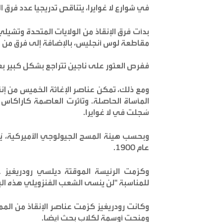
في شوارع لا غوايرا، يتناقص تدريجيا عدد فرق ا
بدأت فرق الإنقاذ من الولايات المتحدة وتشيلي
مقاطعة لوس أنجليس، بالإضافة إلى فرق من فل
ففرص العثور على ناجين تتراجع بشكل كبير بعد 72 ساعة من وقوع كوارث مماث
ومع ذلك، تمكن عناصر الإغاثة الخميس من إن
المأساة الحاصلة. وتأثرت العاصمة كاراكاس با
سُجلت في لا غوايرا.
عام 1900.
وكرّمت الرئيسة الموقتة ديلسي رودريغيز ع
للمناسبة "لن ينسى الشعب الفنزويلي هذه الب
وكانت رودريغيز كرّمت عناصر الإنقاذ من المم
ومنحت أوسمة لكلاب بحث أيضا.