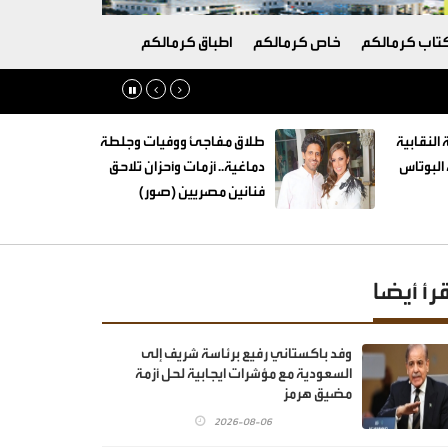
تاب كرمالكم
خاص كرمالكم
اطباق كرمالكم
 النقابية
طلاق مفاجئ ووفيات وجلطة
البوتاس
دماغية.. أزمات وأحزان تلاحق
فنانين مصريين (صور)
قرأ أيضا
وفد باكستاني رفيع برئاسة شريف إلى
السعودية مع مؤشرات ايجابية لحل أزمة
مضيق هرمز
2026-08-06