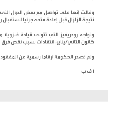
وقالت إنها على تواصل مع بعض الدول التي س
نتيجة الزلزال قبل إعادة فتحه جزئيا لاستقبال رح
وتواجه رودريغيز التي تتولى قيادة فنزويلا 
كانون الثاني/يناير، انتقادات بسبب نقص فرق ا
ولم تُصدر الحكومة أرقاما رسمية عن المفقودين، لك
أ ف ب