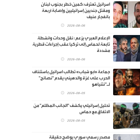
اسرائيل تعترف: كمين خطر بجنوب لبنان
ومقتل جنديين إسرائيليين وإصابة أربعة
بانفجار عنيف
2026-08-06
الإعلام العبري يزعم : نقل وحدات وأنشطة
تابعة لحماس إلى تركيا عقب إجراءات قطرية
مشددة
2026-08-06
جماعة «أبو شباب» تطالب اسرائيل باستئناف
الحرب على غزة والدهيني يقدم "نصائح"
لـ"نتنياهو
2026-08-05
تحليل إسرائيلي يكشف "الجانب المظلم" من
الاتفاق مع حماس
2026-08-05
مصدر رسمي سوري يوضح حقيقة