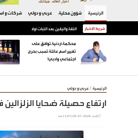
الرئيسية
شؤون محلية
عربي و دولي
شركات و است
شريط الأخبار
الثقة واليقين بعد الثبات أولا
محكمة أردنية توافق على
تغيير اسم عائلة تسبب بحرج
اجتماعي وادبي!
/
الرئيسية
عربي و دولي
ارتفاع حصيلة ضحايا الزلزالين في فنزو
الأحد-2026-07-05 | 11:07 am