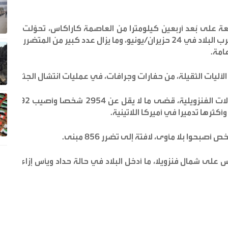
واقعة على بُعد أربعين كيلومترا من العاصمة كاراكاس، تحوّلت مبانٍ
سكنية بأكملها إلى ركام جراء الزلزال الذي ضرب البلاد في 24 حزيران/يونيو، وما يزال عدد كبير من المتضررين بلا
امة.
لآليات الثقيلة، من حفارات وجرافات، في عمليات انتشال الجثث.
وبحسب حصيلة أولية صادرة عن وزارة الاتصالات الفنزويلية، قضى ما لا يقل عن 2954 شخصا وأصيب 16592
 وأكثرها تدميرا في أميركا اللاتينية.
ية، وأثرا بشكل رئيس على شمال فنزويلا، ما أدخل البلاد في حالة حداد ويأس إزاء عدم