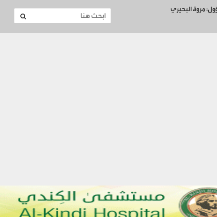
ؤول: مروة البحيري