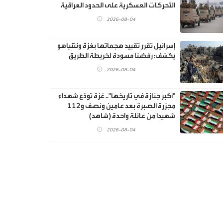
التحركات العسكرية على الحدود العراقية
2026-08-04
إسرائيل تقرر تقييد هجماتها بغزة ونتنياهو
يكشف: رفضنا مسودة لخريطة الطريق
2026-08-04
"أكبر جنازة في تاريخها".. غزة تودّع شهداء
مجزرة الصبرة بعد عامين ونصف و112
شهيدا من عائلة واحدة (شاهد)
2026-08-04