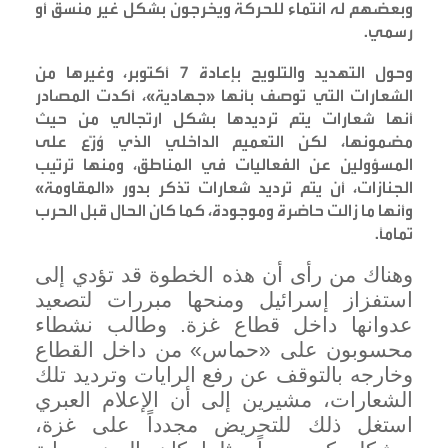
وبعضهم له انتماء للحركة ويخرجون بشكل غير منسق أو
رسمي
.
وحول التهديد والتلويح بإعادة 7 أكتوبر، وغيرها من
الشعارات التي توصف بأنها «جهادية»، أكدت المصادر
أنها شعارات يتم ترديدها بشكل ارتجالي من حيث
مضمونها، لكن التعميم الداخلي الذي وُزّع على
المسؤولين عن الفعاليات في المناطق، ومنها ترتيب
الجنازات، أن يتم ترديد شعارات تذكر بدور «المقاومة»
وأنها ما زالت حاضرة وموجودة، كما كان الحال قبل الحرب
تماماً
.
وهناك من رأى أن هذه الخطوة قد تؤدي إلى
استفزاز إسرائيل ومنحها مبررات لتصعيد
عدوانها داخل قطاع غزة. وطالب نشطاء
محسوبون على «حماس» من داخل القطاع
وخارجه بالتوقف عن رفع الرايات وترديد تلك
الشعارات، مشيرين إلى أن الإعلام العبري
استغل ذلك للتحريض مجدداً على غزة،