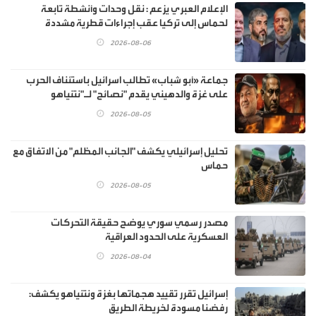
الإعلام العبري يزعم : نقل وحدات وأنشطة تابعة
لحماس إلى تركيا عقب إجراءات قطرية مشددة
2026-08-06
جماعة «أبو شباب» تطالب اسرائيل باستئناف الحرب
على غزة والدهيني يقدم "نصائح" لـ"نتنياهو
2026-08-05
تحليل إسرائيلي يكشف "الجانب المظلم" من الاتفاق مع
حماس
2026-08-05
مصدر رسمي سوري يوضح حقيقة التحركات
العسكرية على الحدود العراقية
2026-08-04
إسرائيل تقرر تقييد هجماتها بغزة ونتنياهو يكشف:
رفضنا مسودة لخريطة الطريق