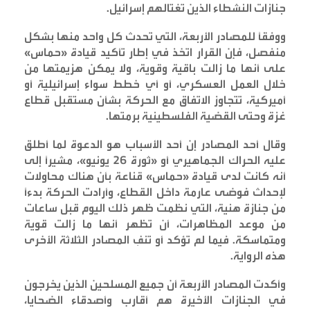
جنازات النشطاء الذين تغتالهم إسرائيل
.
ووفقاً للمصادر الأربعة، التي تحدث كل واحد منها بشكل
منفصل، فإن القرار اتخذ في إطار تأكيد قيادة «حماس»
على أنها ما زالت باقية وقوية، ولا يمكن هزيمتها من
خلال العمل العسكري، أو أي خطط سواء إسرائيلية أو
أميركية، تتجاوز الاتفاق مع الحركة بشأن مستقبل قطاع
غزة وحتى القضية الفلسطينية برمتها
.
وقال أحد المصادر إن أحد الأسباب هو الدعوة لما أطلق
عليه الحراك الجماهيري أو «ثورة 26 يونيو»، مشيراً إلى
أنه كانت لدى قيادة «حماس» قناعة بأن هناك محاولات
لإحداث فوضى عارمة داخل القطاع، وأرادت الحركة بدءاً
من جنازة هنية، التي نظمت ظهر ذلك اليوم قبل ساعات
من موعد المظاهرات، أن تظهر أنها ما زالت قوية
ومتماسكة. فيما لم تؤكد أو تنفِ المصادر الثلاثة الأخرى
هذه الرواية
.
وأكدت المصادر الأربعة أن جميع المسلحين الذين يخرجون
في الجنازات الأخيرة هم أقارب وأصدقاء الضحايا،