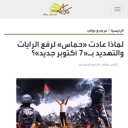
Toggl
navig
/
الرئيسية
عربي و دولي
لماذا عادت «حماس» لرفع الرايات
والتهديد بـ«7 أكتوبر جديد»؟
الأحد-2026-07-05 | 10:20 am