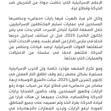
الإعلام الإسرائيلية التي خاضت جولة من التحريض ضد
الحركة وقطاع غزة
.
وكان آخر مرة ظهرت فيها رايات «حماس» وعناصرها
المسلحين في عمليات تسليم المختطفين الإسرائيليين،
خلال الصفقة الثانية لتبادل الأسرى، التي بدأت في يناير
(كانون الثاني) 2025، قبل أن تستأنف إسرائيل حربها
لاحقاً في مارس (آذار) من العام نفسه، وهي الأحداث التي
استغلتها القوات الإسرائيلية لرصد قيادات وعناصر من
الحركة قتلتهم لاحقاً في سلسلة من الاغتيالات
والعمليات التي نفذتها
.
ومع تكرار المشهد مؤخراً، خاصةً وأن الحرب الإسرائيلية
مستمرة بشكل مصغر رغم وقف إطلاق النار المعلن في
أكتوبر (تشرين الأول) 2025، سألت «الشرق الأوسط» أربعة
مصادر من «حماس» في قطاع غزة عن أسباب عودة رفع
الرايات وظهور المسلحين، ولف جثامين الضحايا برايات
الحركة و«القسام»، فأكدت جميعها أن هناك قراراً من
قيادة الحركة بغزة اتخذ وتم تعميمه على جميع المناطق،
للعودة لرفع الرايات وترديد الشعارات «الجهادية» في