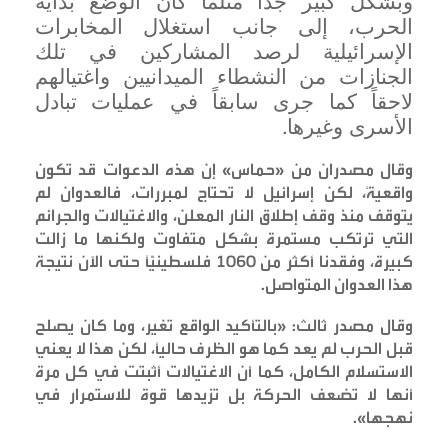
وبشكل كبير جداً مثلما كان الوضع بداية
الحرب، إلى جانب استغلال المخابرات
الإسرائيلية لرصد المشاركين في تلك
الجنازات من النشطاء الميدانيين واغتيالهم
لاحقاً كما جرى سابقاً في عمليات تبادل
الأسرى وغيرها
.
وقال مصدران من «حماس» إن هذه الدعوات قد تكون
واقعيةً، لكن إسرائيل لا تحتاج لمبررات، فالعدوان لم
يتوقف منذ وقف إطلاق النار المعلن، والاغتيالات والجرائم
التي ترتكب مستمرة بشكل متفاوت ولكنها ما زالت
كبيرة، وفقدنا أكثر من 1060 فلسطينيّاً حتى الآن نتيجة
هذا العدوان المتواصل
.
وقال مصدر ثالث: «بالتأكيد الواقع تغير، وما كان يصلح
قبل الحرب لم يعد كما هو الظرف حالياً، لكن هذا لا يعني
الاستسلام الكامل، كما أن الاغتيالات أثبتت في كل مرة
أنها لا تضعف الحركة بل تزيدها قوة للاستمرار في
نهجها
».