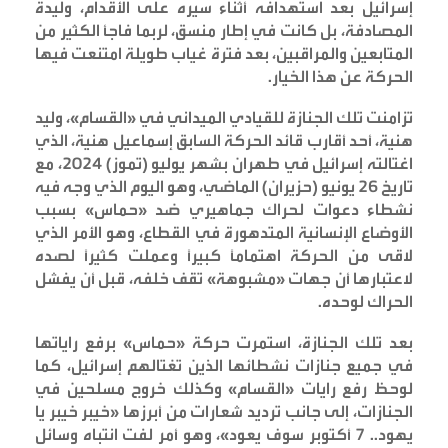
إسرائيل بعد استهدافه أثناء سيره على الأقدام، وليدة
المصادفة، بل كانت في إطار منسق، لربما فاجأ الكثير من
المتابعين والمراقبين، بعد فترة غياب طويلة امتنعت فيها
الحركة عن هذا الخيار
.
تزامنت تلك الجنازة للقيادي الميداني في «القسام»، وليد
هنية، أحد أقارب قائد الحركة السابق إسماعيل هنية، الذي
اغتالته إسرائيل في طهران بشهر يوليو (تموز) 2024، مع
تاريخ 26 يونيو (حزيران) الماضي، وهو اليوم الذي وجه فيه
نشطاء دعوات لحراك جماهيري ضد «حماس» بسبب
الأوضاع الإنسانية المتدهورة في القطاع، وهو الأمر الذي
لاقى من الحركة اهتماماً كبيراً وعملت كثيراً لصده
لاعتبارها أن جهات «مشبوهة» تقف خلفه، قبل أن يفشل
الحراك لوحده
.
بعد تلك الجنازة، استمرت حركة «حماس» برفع راياتها
في جميع جنازات نشطائها الذين تغتالهم إسرائيل، كما
لوحظ رفع رايات «القسام» وكذلك خروج مسلحين في
الجنازات، إلى جانب ترديد شعارات من أبرزها «خيبر خيبر يا
يهود.. 7 أكتوبر سوف يعود»، وهو أمر لفت انتباه وسائل