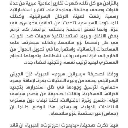
بالتزامن مع كل ذلك، ظهرت تقارير إعلامية عبرية من عدة
قنوات وصحف مختلفة، معتمدةً على تقارير استخباراتية
رسمية رفعت لهيئة الأركان الإسرائيلية، وكذلك
للمستوى السياسي، تتحدث عن تعافي «حماس» في
غزة، وأنها تصنع الأسلحة بمختلف أنواعها، كما ترمم
بعض الأنفاق، ولربما تستعد لتنفيذ هجمات ضد القوات،
في ظل رفضها نزع سلاحها، وكذلك سيطرتها على
المساعدات الإنسانية، واستمرارها في تحويل الأموال من
الخارج إلى غزة لصرف رواتب نشطائها، وتحويلها للجناح
العسكري ليعيد ترتيب نفسه، ولتجنيد أعضاء جدد
.
ووفقاً لصحيفة «يسرائيل هيوم» العبرية، فإن الجيش
الإسرائيلي يصعّد من وتيرة الاغتيالات بغزة، لإعاقة جهود
«حماس» لترسيخ وجودها في ظل استمرارها بتجديد
قدراتها العسكرية. ونقلت الصحيفة عن مصدر سياسي
قوله: «نسرع وتيرة الاغتيالات، لكننا نبقى دون مستوى
الانتقادات الدولية، وسيستمر هذا الوضع طالما أن
(حماس) غير مستعدة لنزع سلاحها
».
فيما ذكرت صحيفة «يديعوت أحرونوت» العبرية، أن قائد