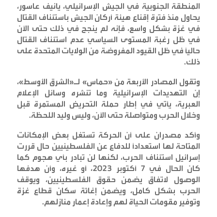
المنطقة الجنوبية في الجيش الإسرائيلي، يانيف عاسور،
يحاول منذ فترة إقناع هيئة أركان الجيش باستئناف القتال
في غزة بشكل واسع، فإنه لم ينجح في ذلك حتى الآن
في ظل رغبة المستوى السياسي عدم استئناف القتال
حالياً في ظل القيود المفروضة من الولايات المتحدة على
ذلك
.
وتقول المصادر الأربعة من «حماس» لـ«الشرق الأوسط»،
إن التهديدات الإسرائيلية وما تنشره وسائل الإعلام
العبرية، يأتي في إطار حملة التحريض المستمرة قبل
وخلال الحرب ومتواصلة حتى الآن، وليس وليد اللحظة
.
وأكد مصدران على أن الحركة تستغل بعض الإمكانات
المتاحة لها استعداداً للدفاع عن الفلسطينيين حال قررت
إسرائيل استئناف الحرب، لكنها لن تبادر بأي هجوم كما
كان الحال في 7 أكتوبر 2023، أو غيره، وأن هدفها
الوصول لاتفاق يضمن حقوق الفلسطينيين، ويوقف
الحرب بشكل كامل، ويضمن إغاثة سكان قطاع غزة
وتوفير مقومات الحياة لهم وإعادة إعمار منازلهم
.