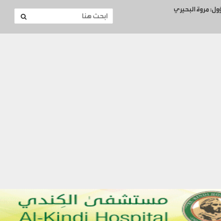
ؤول: مروة البحيري