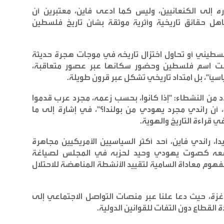
 إلى الكنعانيين، وليس كما ادعى فاين، معتبرين أن
اهل حقائق تاريخية وأثرية موثقة بشأن تاريخ فلسطين
فلسطيني أو تحاول اختزال تاريخه في موجات هجرة حديثة
 وثّقت اسم فلسطين وحضور سكانها عبر عصور متعاقبة،
سيًا"، بل امتداد تاريخي تشكل عبر قرون طويلة
.
من النشطاء: "إذا كانوا، بحسب زعمه، مجرد عرب قدموا
أن راندي مجرد يهودي من بولندا؟"، في إشارة إلى ما
 قراءة التاريخ والهوية
.
 راندي فاين، أحد أكثر السياسيين الأمريكيين مجاهرة
وقعه كصوت يهودي وحيد لحزبه في المجلس لصياغة
وم معاداة السامية لتقييد الأنشطة المناهضة للاحتلال
ة، حيث دعا علنا عبر منصات التواصل الاجتماعي إلى
 القطاع دون التفات للقوانين الدولية
.