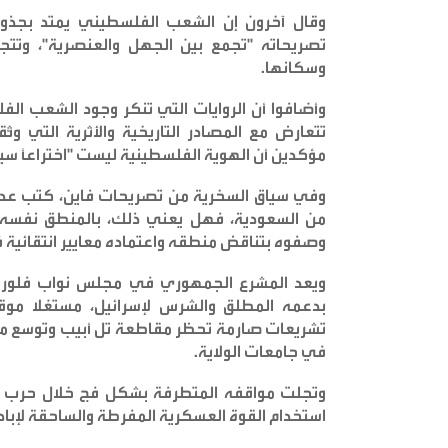
وقال آخرون إن الشعب الفلسطيني يمتد بجذوره
تصريحاته "تجمع بين الجهل والعنصرية"، وتتج
وسكانها
.
وأضافوا أن الروايات التي تنكر وجود الشعب ال
تتعارض مع المصادر التاريخية والأثرية التي
مؤكدين أن الهوية الفلسطينية ليست "اختراعًا سيا
وفي سياق السخرية من تصريحات فاين، كتب عدد 
من السعودية، فهل يعني ذلك، بالمنطق نفسه، 
وصفوه بتناقض منطقه واعتماده معايير انتقائية في
ويعد المشرع الجمهوري في مجلس نواب فلوريدا،
بدعمه المطلق والشرس لإسرائيل، مستغلا م
تشريعات صارمة تحظر مقاطعة تل أبيب وتوسع مفه
في جامعات الولاية
.
وتجلت مواقفه المتطرفة بشكل فج خلال حرب غز
استخدام القوة العسكرية المفرطة والساحقة لإبادة