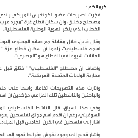
كرمالكم :
فجّرت تصريحات عضو الكونغرس الأمريكي راندي ف
مصطلح مختلق، وأن سكان قطاع غزة "مجرد عرب ه
الخطاب الذي ينكر الهوية الوطنية الفلسطينية
.
وقال فاين، خلال مقابلة مع صانع المحتوى إلي
اسمه فلسطيني"، زاعمًا أن سكان قطاع غزة "مج
العائلات شيوعًا في القطاع هو "المصري
".
وأضاف أن مصطلح "الفلسطيني" "اختُلق قبل ع
محاربة الولايات المتحدة الأمريكية
".
وأثارت هذه التصريحات تفاعلًا واسعًا على 
والباحثين والناشطين تلك المزاعم، مؤكدين أن اسم
وفي هذا السياق، قال الناشط الفلسطيني تام
السوفيتي، رغم أن أقدم اسم موثق لفلسطين يعود 
أشار إلى فلسطين في القرن الخامس قبل الميلاد
.
وأشار قديح إلى وجود نقوش وخرائط تعود إلى العه