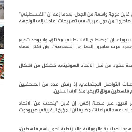
اين موجة واسعة من الجدل، بعدما زعم أن "الفلسطيني"
اجروا" من دول عربية، في تصريحات أعادت إلى الواجهة
وت بيويك، إن "مصطلح الفلسطيني مختلق، ولا يوجد شيء
رد عرب هاجروا إليها من السعودية"، وأن أكثر أسماء
دة عقود من قبل الاتحاد السوفيتي، كشكل من أشكال
منصات التواصل الاجتماعي، إذ رفض عدد من الصحفيين
 فلسطين موثق تاريخيًا منذ آلاف السنين
.
ر قديح، عبر منصة إكس، إن فاين "يتحدث عن الاتحاد
إلى عهد الفراعنة"، مضيفا أن المؤرخ الإغريقي هيرودوت
ود الهيلينية والرومانية والبيزنطية تحمل اسم فلسطين،