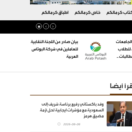
تاب كرمالكم
خاص كرمالكم
اطباق كرمالكم
الجامعات
بيان صادر عن اللجنة النقابية
ه للطلاب
للعاملين في شركة البوتاس
البات ..
العربية
قرأ أيضا
وفد باكستاني رفيع برئاسة شريف إلى
السعودية مع مؤشرات ايجابية لحل أزمة
مضيق هرمز
2026-08-06