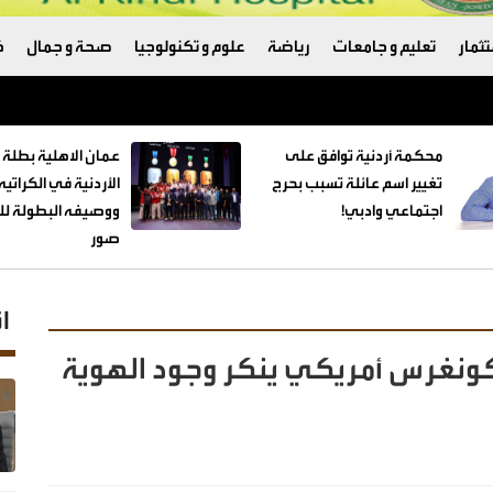
ثمار
تعليم و جامعات
رياضة
علوم و تكنولوجيا
صحة و جمال
ك
ردني أوسمة
محكمة أردنية توافق على
عمان الاهلية بطلة 
تغيير اسم عائلة تسبب بحرج
الأردنية في الكراتي
اجتماعي وادبي!
ووصيفه البطولة للط
صور
ا
ونغرس أمريكي ينكر وجود الهوية