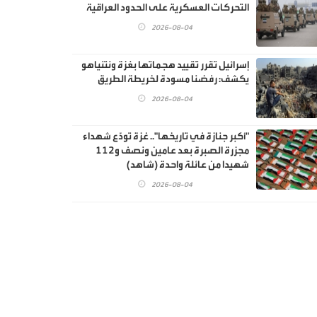
التحركات العسكرية على الحدود العراقية
2026-08-04
إسرائيل تقرر تقييد هجماتها بغزة ونتنياهو
يكشف: رفضنا مسودة لخريطة الطريق
2026-08-04
"أكبر جنازة في تاريخها".. غزة تودّع شهداء
مجزرة الصبرة بعد عامين ونصف و112
شهيدا من عائلة واحدة (شاهد)
2026-08-04