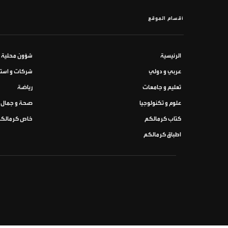
أقسام الموقع
الرئيسية
شؤون محلية
عربي و دولي
شركات و استث
تعليم و جامعات
رياضة
علوم و تكنولوجيا
صحة و جمال
كتاب كرمالكم
خاص كرمالك
اطباق كرمالكم