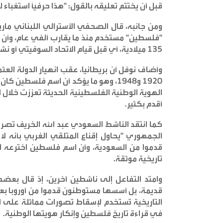
قبل أن يختتم تعليقه بالقول: "هذا حرفيًا استغباء 
ومن جانبه، قال الصحفي الأسترالي اللبناني مار
"فلسطين" مستخدم منذ ما يقارب ألفي عام، وأن 
135 ميلادية، أي قبل قيام الاتحاد السوفيتي أو نشوء الصراع الحديث بقرون
وأضاف نوفل أن بريطانيا، عقب انهيار الدولة الع
1920 و1948، وهو ما يؤكد أن اسم فلسطين 
الهوية الوطنية الفلسطينية الحديثة تعززت خلال 
أقدم بكثير
.
كما انتقد الناشط السعودي عبد الله الخريف تصريحات
الجمهوري "يحاول إقناع المتلقي الغربي بأنه ل
قدموا من السعودية، وأن اسم فلسطين اخترعه الا
تاريخية موثقة
.
وامتد التفاعل إلى ناشطين آخرين، إذ قال بعضه
قديمة، بل أسسها مستوطنون قدموا من أوروبا بعد 
التاريخية تُستخدم لإسقاط تصورات مماثلة على
في قراءة تاريخ فلسطين وإنكار هويتها الوطنية
.