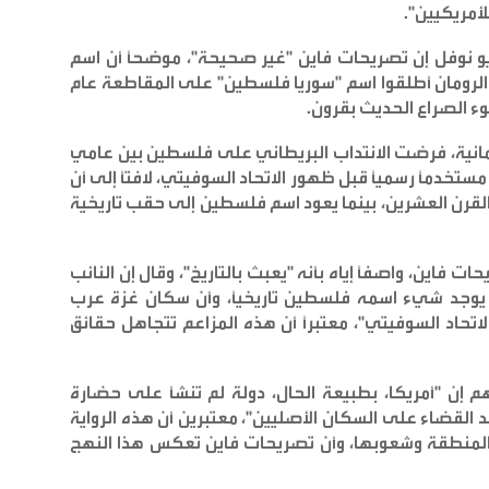
للأمريكيين
".
يو نوفل إن تصريحات فاين "غير صحيحة"، موضحًا أن اسم
الرومان أطلقوا اسم "سوريا فلسطين" على المقاطعة عام
.
ثمانية، فرضت الانتداب البريطاني على فلسطين بين عامي
كان مستخدمًا رسميًا قبل ظهور الاتحاد السوفيتي، لافتًا إلى أن
القرن العشرين، بينما يعود اسم فلسطين إلى حقب تاريخية
 فاين، واصفًا إياه بأنه "يعبث بالتاريخ"، وقال إن النائب
ا يوجد شيء اسمه فلسطين تاريخيًا، وأن سكان غزة عرب
تحاد السوفيتي"، معتبرًا أن هذه المزاعم تتجاهل حقائق
م إن "أمريكا، بطبيعة الحال، دولة لم تنشأ على حضارة
القضاء على السكان الأصليين"، معتبرين أن هذه الرواية
 المنطقة وشعوبها، وأن تصريحات فاين تعكس هذا النهج