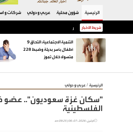
الرئيسية
شؤون محلية
عربي و دولي
شركات و است
شريط الأخبار
رئيسة فنزويلا تقلد قائد وأعضاء فريق البحث الأ
‏التنمية الاجتماعية: التحاق 9
أطفال بأسر بديلة وضبط 228
متسولا خلال تموز
/
الرئيسية
عربي و دولي
"سكان غزة سعوديون".. عضو ك
الفلسطينية
الإثنين-2026-07-06 | 09:25 am