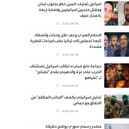
اسرائيل تعترف: كمين خطر بجنوب لبنان
ومقتل جنديين إسرائيليين وإصابة أربعة
بانفجار عنيف
2026-08-06
الإعلام العبري يزعم : نقل وحدات وأنشطة
تابعة لحماس إلى تركيا عقب إجراءات قطرية
مشددة
2026-08-06
جماعة «أبو شباب» تطالب اسرائيل باستئناف
الحرب على غزة والدهيني يقدم "نصائح"
لـ"نتنياهو
2026-08-05
تحليل إسرائيلي يكشف "الجانب المظلم" من
الاتفاق مع حماس
2026-08-05
مصدر رسمي سوري يوضح حقيقة