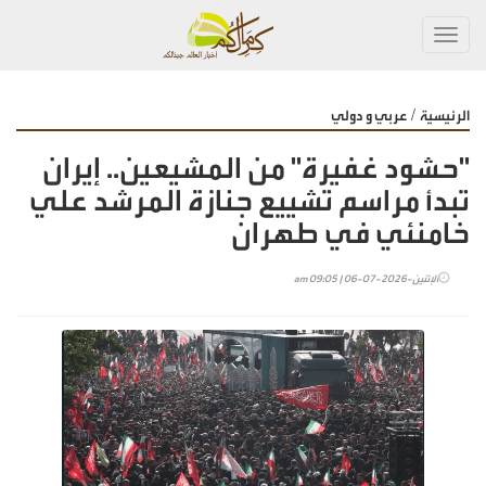
Toggl
navig
/
الرئيسية
عربي و دولي
"حشود غفيرة" من المشيعين.. إيران
تبدأ مراسم تشييع جنازة المرشد علي
خامنئي في طهران
الإثنين-2026-07-06 | 09:05 am