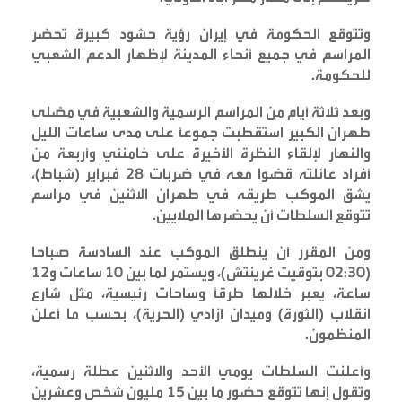
وتتوقع الحكومة في إيران رؤية حشود كبيرة تحضر
المراسم في جميع أنحاء المدينة لإظهار الدعم الشعبي
للحكومة
.
وبعد ثلاثة أيام من المراسم الرسمية والشعبية في مصّلى
طهران الكبير استقطبت جموعاً على مدى ساعات الليل
والنهار لإلقاء النظرة الأخيرة على خامنئي وأربعة من
أفراد عائلته قضوا معه في ضربات 28 فبراير (شباط)،
يشق الموكب طريقه في طهران الاثنين في مراسم
تتوقع السلطات أن يحضرها الملايين
.
ومن المقرر أن ينطلق الموكب عند السادسة صباحا
(02:30 بتوقيت غرينتش)، ويستمر لما بين 10 ساعات و12
ساعة، يعبر خلالها طرقاً وساحات رئيسية، مثل شارع
انقلاب (الثورة) وميدان آزادي (الحرية)، بحسب ما أعلن
المنظمون
.
وأعلنت السلطات يومي الأحد والاثنين عطلة رسمية،
وتقول إنها تتوقع حضور ما بين 15 مليون شخص وعشرين