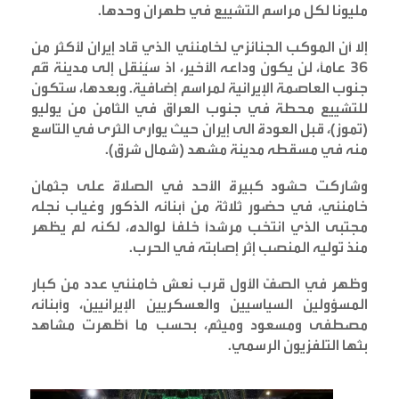
مليونا لكل مراسم التشييع في طهران وحدها
.
إلا أن الموكب الجنائزي لخامنئي الذي قاد إيران لأكثر من
36 عاماً، لن يكون وداعه الأخير، اذ سيُنقل إلى مدينة قُم
جنوب العاصمة الإيرانية لمراسم إضافية. وبعدها، ستكون
للتشييع محطة في جنوب العراق في الثامن من يوليو
(تموز)، قبل العودة الى إيران حيث يوارى الثرى في التاسع
منه في مسقطه مدينة مشهد (شمال شرق)
.
وشاركت حشود كبيرة الأحد في الصلاة على جثمان
خامنئي، في حضور ثلاثة من أبنائه الذكور وغياب نجله
مجتبى الذي انتخب مرشداً خلفاً لوالده، لكنه لم يظهر
منذ توليه المنصب إثر إصابته في الحرب
.
وظهر في الصفّ الأول قرب نعش خامنئي عدد من كبار
المسؤولين السياسيين والعسكريين الإيرانيين، وأبنائه
مصطفى ومسعود وميثم، بحسب ما أظهرت مشاهد
بثها التلفزيون الرسمي
.