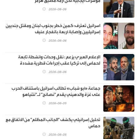
مؤشرات ايجابية لحل أزمة مضيق هرمز
2026-08-06
اسرائيل تعترف: كمين خطر بجنوب لبنان ومقتل جنديين
إسرائيليين وإصابة أربعة بانفجار عنيف
2026-08-06
الإعلام العبري يزعم : نقل وحدات وأنشطة تابعة
لحماس إلى تركيا عقب إجراءات قطرية مشددة
2026-08-06
جماعة «أبو شباب» تطالب اسرائيل باستئناف الحرب
على غزة والدهيني يقدم "نصائح" لـ"نتنياهو
2026-08-05
تحليل إسرائيلي يكشف "الجانب المظلم" من الاتفاق مع
حماس
2026-08-05