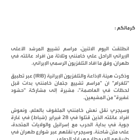
كرمالكم :
انطلقت اليوم الاثنين، مراسم تشييع المرشد الأعلى
الإيراني الراحل علي خامنئي وثلاثة من أفراد عائلته في
طهران، وفق ما أفاد التلفزيون الرسمي الإيراني
.
وذكرت هيئة الإذاعة والتلفزيون الإيرانية
(IRIB)
عبر تطبيق
"تلغرام" أن "مراسم تشييع جثمان خامنئي بدأت قبل
لحظات في العاصمة"، مشيرة إلى مشاركة "حشود
غفيرة" من المشيعين
.
وسيجري نقل نعش خامنئي الملفوف بالعلم، ونعوش
أفراد عائلته الذين قتلوا في 28 فبراير (شباط) في غارة
جوية في بداية الحرب مع إسرائيل والولايات المتحدة،
على متن شاحنة. وسيجري نقلهم عبر شوارع طهران في
طريقهم إلى مطار مهر آباد الدولي
.