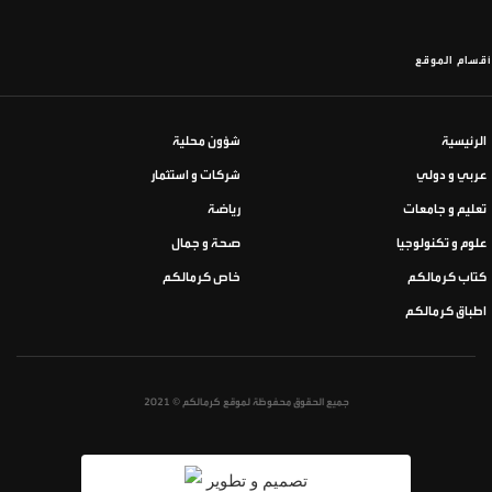
أقسام الموقع
الرئيسية
شؤون محلية
عربي و دولي
شركات و استثمار
تعليم و جامعات
رياضة
علوم و تكنولوجيا
صحة و جمال
كتاب كرمالكم
خاص كرمالكم
اطباق كرمالكم
جميع الحقوق محفوظة لموقع كرمالكم © 2021
تصميم و تطوير