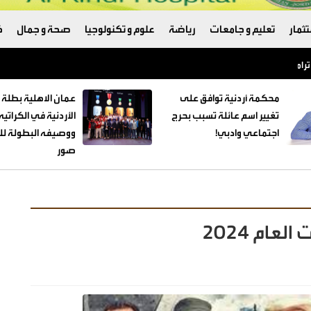
ثمار
تعليم و جامعات
رياضة
علوم و تكنولوجيا
صحة و جمال
ك
ترامب والبنتاغون
محكمة أردنية توافق على
عمان الاهلية بطلة 
تغيير اسم عائلة تسبب بحرج
الأردنية في الكراتي
اجتماعي وادبي!
ووصيفه البطولة للط
صور
عام 2024