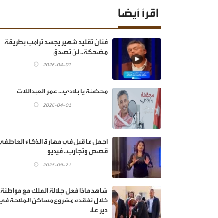
اقرأ أيضا
فنان تقليد شهير يجسد ترامب بطريقة
مضحكة.. لن تصدق
2026-04-01
محصَّنة يا بلادي... عمر العبداللات
2026-04-01
اجمل ما قيل في مهارة الذكاء العاطفي
قصص وتجارب.. فيديو
2025-09-21
شاهد ماذا فعل جلالة الملك مع مواطنة
خلال تفقده مشروع مساكن الملاحة في
دير علا