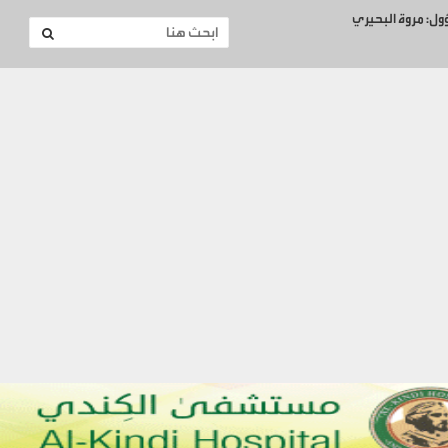
ؤول: مروة البحيري