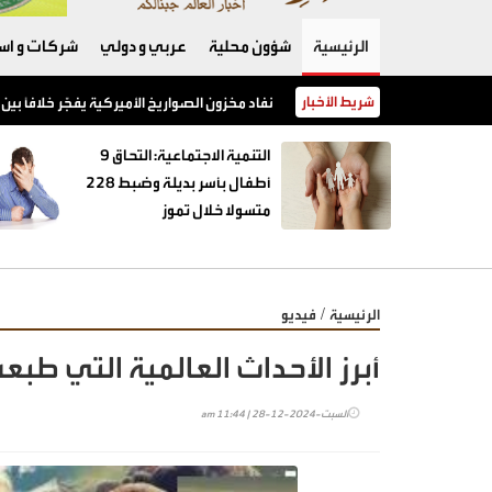
الرئيسية
شؤون محلية
عربي و دولي
شركات و است
شريط الأخبار
نفاد مخزون الصواريخ الأميركية يفجّر خلافًا بين 
‏التنمية الاجتماعية: التحاق 9
أطفال بأسر بديلة وضبط 228
متسولا خلال تموز
/
الرئيسية
فيديو
أبرز الأحداث العالمية التي طبعت ال
السبت-2024-12-28 | 11:44 am