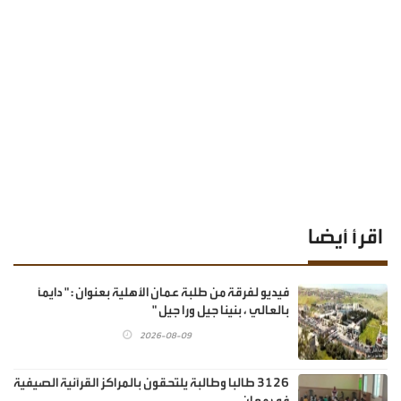
اقرأ أيضا
فيديو لفرقة من طلبة عمان الأهلية بعنوان : " دايماً
بالعالي ، بنينا جيل ورا جيل "
2026-08-09
3126 طالبا وطالبة يلتحقون بالمراكز القرآنية الصيفية
في معان