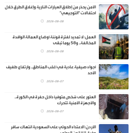
الأمن يحذر من إطلاق العيارات النارية وإغلاق الطرق خلال
احتفالات "التوجيهي"
2026-08-08
العمل: لا تمديد لفترة قوننة أوضاع العمالة الوافدة
المخالفة.. و58 يوما تبقى
2026-08-08
أجواء صيفية عادية في أغلب المناطق.. وارتفاع طفيف
الأحد
2026-08-07
العثور على شخص متوفيًا داخل حفرة في الكورة..
والأجهزة الأمنية تتحرك
2026-08-07
الأردن: الاعتداء الحوثي على السعودية انتهاك سافر
وخرق للقانون الدولي