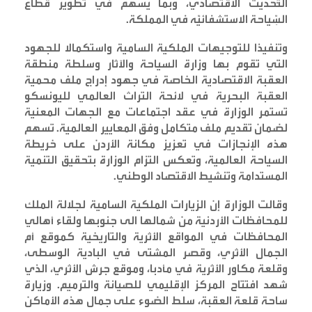
التَّحديث الاقتصادي، وبما يسهم في تطوير قطاع
السِّياحة الاستشفائيَّه في المملكة
.
وتنفيذا للتوجيهات الملكية السامية واستكمالا للجهود
التي تقوم بها وزارة السياحة والآثار وسلطة منطقة
العقبة الاقتصادية الخاصة في جهود إدراج ملف محمية
العقبة البحرية في لائحة التراث العالمي لليونسكو
تستمر الوزارة في عقد اجتماعات مع الجهات المعنية
لضمان تقديم ملف متكامل وفق المعايير العالمية. تسهم
هذه الإنجازات في تعزيز مكانة الأردن على خريطة
السياحة العالمية، وتعكس التزام الوزارة بتحقيق التنمية
المستدامة وتنشيط الاقتصاد الوطني
.
وقالت الوزارة إن الزيارات الملكية السامية لجلالة الملك
للمحافظات الأردنية من شمالها الى جنوبها ولقاء أهالي
المحافظات في المواقع الأثرية والتاريخية كموقع أم
الجمال الأثري، وقصر المشتى في البادية الوسطى،
وقلعة مكاور الأثرية في مأدبا، وموقع جرش الأثري، الذي
شهد افتتاح المركز الإقليمي للصيانة والترميم. وزيارة
ساحة قلعة العقبة، سلط الضوء على جمال هذه الأماكن