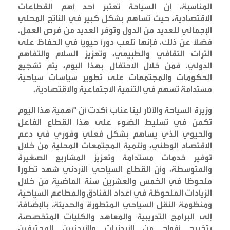
المناسبة، إن السياحة تعتبر أحد أهم القطاعات
الاقتصادية، حيث تساهم بشكل كبير في الناتج المحلي
الإجمالي للعديد من الدول وتوفر العديد من فرص العمل.
فضلاً عن ذلك، فإنها تلعب دورًا حيويًا في الحفاظ على
التراث الثقافي والطبيعي، وتعزيز السلام والتفاهم
الدولي. فمن خلال الاحتفال بهذا اليوم، يتم تشجيع
الحكومات والمجتمعات على تطوير سياسات سياحية
مستدامة تسهم في التنمية الاجتماعية والاقتصادية
.
وزيرة السياحة والآثار لينا عناب أكدت أن "أهمية هذا اليوم
تكمن في تسليط الضوء على هذا القطاع الفاعل
والحيوي الذي يساهم بشكل فعلي وفوري في دعم
الاقتصاد الوطني، وتنمية المجتمعات المحلية من خلال
توفير خدمات مستدامة وتعزيز المشاريع الصغيرة
والمتوسطة، وأن القطاع السياحي الأردني شهد تطورا
ملحوظا في الخمس والعشرين سنة الماضية من خلال
الزيادات الملحوظة في أعداد الفنادق والمطاعم السياحية
ومنظومة النقل السياحي المتطورة والحديثة، بالإضافة
إلى البرامج التدريبية والمعاهد والكليات المتخصصة
بتخريج أفواج من الأردنيات والأردنيين المحترفين