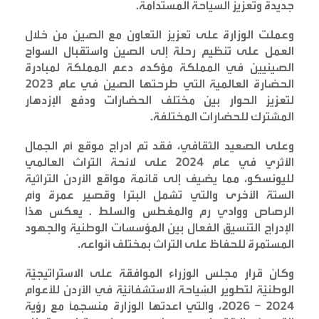
جديدة وتعزيز السياحة المستدامة
.
وعملت الوزارة على تعزيز التعاون مع الصين من خلال
العمل على تنظيم رحلة إلى الصين واستقبال السواح
الصينيين في المملكة مؤكده دعم المملكة لمبادرة
الحضارة العالمية التي طرحتها الصين في عام 2023
لتعزيز الحوار بين مختلف الحضارات ودفع الإزدهار
المشترك للحضارات المختلفة
.
وعلى الصعيد الثقافي، فقد تم ادراج موقع أم الجمال
الأثري في عام 2024 على لائحة التراث العالمي
لليونسكو، مما يضيف إلى قائمة مواقع الأردن التراثية
الستة الأخرى والتي تشمل البترا وقصير عمرة وأم
الرصاص ووادي رم والمغطس والسلط . يعكس هذا
الإدراج التنسيق الفعال بين المؤسسات الوطنية والجهود
المستمرة للحفاظ على التراث بمختلف أنواعه
.
وكان قرار مجلس الوزراء الموافقة على الاستراتيجيَّة
الوطنيَّة لتطوير السِّياحة الاستشفائيَّة في الأردن للأعوام
2024 – 2026، والتي اعدتها الوزارة منسجماً مع رؤية