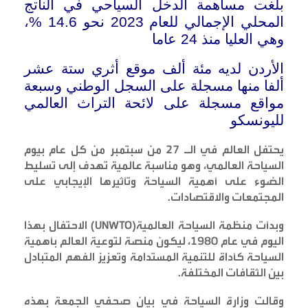
بلغت مساهمة الدخل السياحي في الناتج
المحلي الإجمالي للعام 2023 نحو 14.6 %،
وهي العليا منذ 24 عاما
الأردن لديه مئة ألف موقع أثري ستة عشر
ألفا منها مسجلة على السجل الوطني وسبعة
مواقع مسجلة على لائحة التراث العالمي
لليونسكو
يحتفل العالم في الـ 27 من سبتمبر من كل عام بيوم
السياحة العالمي، وهو مناسبة عالمية تهدف إلى تسليط
الضوء على أهمية السياحة وتأثيرها الإيجابي على
المجتمعات والاقتصادات
.
وبدأت منظمة السياحة العالمية
(UNWTO)
الاحتفال بهذا
اليوم في عام 1980، ليكون منصة لتوعية العالم بأهمية
السياحة كأداة للتنمية المستدامة وتعزيز الفهم المتبادل
بين الثقافات المختلفة
.
وقالت وزارة السياحة في بيان صحفي الجمعة بهذه