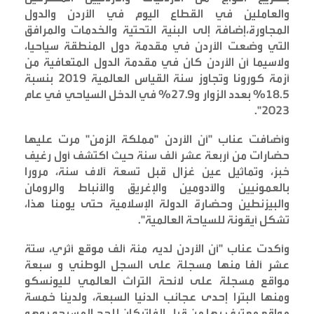
والعاملين في القطاع اليوم في الأردن والدول
المجاورة،إضافة إلى البنية التحتية والخدمات والمرافق
التي وضعت الأردن في مقدمة دول المنطقة سياحيا،
ولاسيما أن الأردن كان في مقدمة الدول المتعافية من
أزمة كورونا وتجاوز سنة القياس العالمية 2019 بنسبة
18.5% بعدد الزوار و27.9% في الدخل السياحي في عام
".
2023
وأضافت عناب "أن الأردن "مملكة الزمن" مرت عليها
حضارات من أربعة عشر ألف سنة حيث اكتشف أول رغيف
خبز، وتماثيل عين غزال قبل تسعة آلاف سنة، مرورا
بالعمونيين والآدومين والإغريق والأنباط والرومان
والبيزنطين وحضارة الدولة الإسلامية حتى يومنا هذا،
تشكل أيقونة للسياحة العالمية
".
وأكدت عناب "أن الأردن لديه مئة ألف موقع أثري، ستة
عشر ألفا منها مسجلة على السجل الوطني و سبعة
مواقع مسجلة على لائحة التراث العالمي لليونسكو
ومنها البترا إحدى عجائب الدنيا السبعة، ولدينا خمسة
مواقع معترف بها من قبل الفاتيكان للحج المسيحي وهو