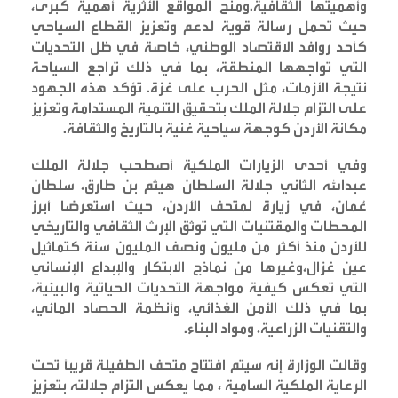
وأهميتها الثقافية.ومنح المواقع الأثرية أهمية كبرى،
حيث تحمل رسالة قوية لدعم وتعزيز القطاع السياحي
كأحد روافد الاقتصاد الوطني، خاصة في ظل التحديات
التي تواجهها المنطقة، بما في ذلك تراجع السياحة
نتيجة الأزمات، مثل الحرب على غزة. تؤكد هذه الجهود
على التزام جلالة الملك بتحقيق التنمية المستدامة وتعزيز
مكانة الأردن كوجهة سياحية غنية بالتاريخ والثقافة
.
وفي أحدى الزيارات الملكية أصطحب جلالة الملك
عبدالله الثاني جلالة السلطان هيثم بن طارق، سلطان
عُمان، في زيارة لمتحف الأردن، حيث استعرضا أبرز
المحطات والمقتنيات التي توثق الإرث الثقافي والتاريخي
للأردن منذ أكثر من مليون ونصف المليون سنة كتماثيل
عين غزال،وغيرها من نماذج الابتكار والإبداع الإنساني
التي تعكس كيفية مواجهة التحديات الحياتية والبيئية،
بما في ذلك الأمن الغذائي، وأنظمة الحصاد المائي،
والتقنيات الزراعية، ومواد البناء
.
وقالت الوزارة إنه سيتم افتتاح متحف الطفيلة قريبًا تحت
الرعاية الملكية السامية ، مما يعكس التزام جلالته بتعزيز