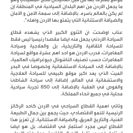
ما يجعل الأردن من أهم البلدان السياحية في المنطقة إن
لم يكن بالعالم بأسره. بالإضافة إلى سمعة الأمن و الأمان
والضيافة الاستثنائية التي يتمتع بها الأردن وأهله
".
عناب أوضحت أن التنوع الكبير الذي يشهده قطاع
السياحة الأردني يجعل منه أيضا مقصدا رئيسيا ليس فقط
للسياحة الثقافية والتاريخية، بل والعلاجية وسياحة
المغامرات، فدرب الاردن هو احد اهم عشرة مواقع لسياحة
المغامرات حسب تصنيف الناشونال جيوغرافيك العالمية،
بالإضافة إلى السياحة الاستشفائية وخصوصا في البحر
الميت الذي يعد أكبر موقع طبيعي للسياحة العلاجية
والاستشفائية في العالم، إضافة إلى سياحة الشاطئ
والغوص في العقبة بالإضافة إلى 850 تجربة سياحية
محلية في جميع أنحاء المملكة
.
وتأتي أهمية القطاع السياحي في الأردن كأحد الركائز
الرئيسية للنمو الاقتصادي، حيث يجمع بين جمال الطبيعة
الغنية، والتاريخ العريق، والضيافة الاستثنائية. إن تعزيز هذا
القطاع ليس مجرد استثمار في الاقتصاد، بل هو أيضًا