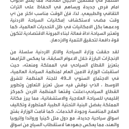
استثمار في مستقبل الأجيال القادمة، مما يفتح الأبواب
أمام فرص جديدة ويساهم في الحفاظ على التراث
الثقافي والطبيعي. لذا، فإن الوقت مناسب أكثر من أي
وقت مضى لاستكشاف إمكانيات السياحة الأردنية
ودعمها بكل الامكانيات في ظل التحديات العالمية، كما
وتُعتبر السياحة أداة فعالة لبناء المرونة الاقتصادية لتكون
قوة دافعة لتحقيق التنمية والازدهار
.
لقد حققت وزارة السياحة والآثار الأردنية سلسلة من
الإنجازات البارزة خلال الاعوام السابقة، ما يعكس التزامها
بتعزيز القطاع السياحي في المملكة ومنعته، حيث
استقبلت الوزارة الأمين العام لمنظمة السياحة العالمية،
في الاجتماع السنوي الـ49 للجنة المنظمة للشرق
الأوسط ، الذي نوقش فيه سبل تعزيز التعاون وتطوير
القطاع السياحي،أعلنت وقتها المنظمة الأردن كمركز
إقليمي للسياحة العلاجية والاستشفائية، مما يبرز مكانة
المملكة بفضل البنية التحتية الطبية المتطورة وتكاليف
العلاج المنافسة وجودة الخدمات. كما قامت الوزارة بفتح
أسواق سياحية جديدة، مع دول مثل كينيا ورواندا وإثيوبيا
والهند، مما يعكس جهودها لاستقطاب السياح من أسواق