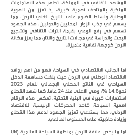
المشهد الثقافي في المملكة. تظهر هذه الاهتمامات
الملكية بالمتاحف أهمية كبيرة، إذ تعزز من الهوية
الوطنية وتسلط الضوء على التاريخ الغني للأردن. مما
يسهم في جذب الزوار المحليين والدوليين. هذه الجهود
تسهم في رفع الوعي بقيمة التراث الثقافي وتشجيع
البحث والدراسة في مجالات التاريخ والآثار، مما يعزز مكانة
الأردن كوجهة ثقافية متميزة
.
أما الجانب الاقتصادي في السياحة فهو من أهم روافد
الاقتصاد الوطني في الأردن حيث بلغت مساهمة الدخل
السياحي في الناتج المحلي الإجمالي للعام 2023
نحو14.6 %، وهي الأعلى منذ 24 عاما. كما شهد القطاع
استثمارات كبيرة في البنية التحتية. تعكس هذه الأرقام
أهمية السياحة كأحد المحركات الرئيسية للاقتصاد
الأردني، مما يستدعي تعزيز الجهود لدعم هذا القطاع
وزيادة جاذبيته على المستوى العالمي
.
اما ما يخص علاقة الأردن بمنظمة السياحة العالمية
(UN