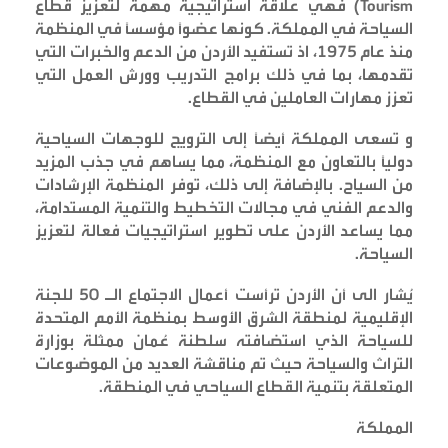
Tourism)
فهي علاقة استراتيجية مهمة لتعزيز قطاع
السياحة في المملكة. كونها عضوًا مؤسسًا في المنظمة
منذ عام 1975، اذ تستفيد الأردن من الدعم والخبرات التي
تقدمها، بما في ذلك برامج التدريب وورش العمل التي
تعزز مهارات العاملين في القطاع
.
و تسعى المملكة أيضًا إلى الترويج للوجهات السياحية
دوليًا بالتعاون مع المنظمة، مما يساهم في جذب المزيد
من السياح. بالإضافة إلى ذلك، توفر المنظمة الإرشادات
والدعم الفني في مجالات التخطيط والتنمية المستدامة،
مما يساعد الأردن على تطوير استراتيجيات فعالة لتعزيز
السياحة
.
يُشار الى أن الأردن ترأست أعمال الاجتماع الـ 50 للجنة
الإقليمية لمنطقة الشرق الأوسط بمنظمة الأمم المتحدة
للسياحة الذي استضافته سلطنة عُمان ممثلة بوزارة
التراث والسياحة حيث تم مناقشة العديد من الموضوعات
المتعلقة بتنمية القطاع السياحي في المنطقة
.
المملكة