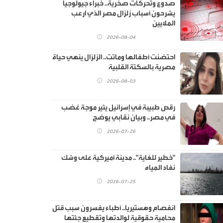
صدوع وتحركات صخرية.. خبراء جيولوجيا
يشرحون أسباب زلزال مصر الذي ارعب
الملايين
2026-08-04
احتضنت أطفالها وماتت.. الزلزال ينهي حياة
مصرية بالسكتة القلبية
2026-08-03
رقص طبيبة في إسرائيل يثير موجة غضب
في مصر.. وبيان نقابي يوضح
2026-07-26
"خطير للغاية".. مدينة أميركية على وشك
نفاد المياه
2026-07-25
انفصام وهستيريا.. أطباء يفسرون سبب قتل
محامية حقوقية لوالدتها وتقطيع جثتها