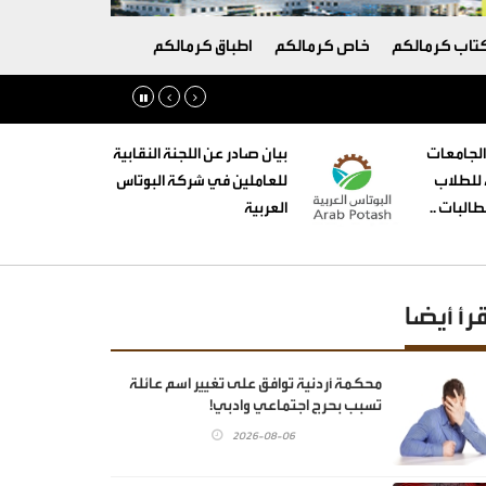
تاب كرمالكم
خاص كرمالكم
اطباق كرمالكم
الجامعات
بيان صادر عن اللجنة النقابية
ه للطلاب
للعاملين في شركة البوتاس
البات ..
العربية
قرأ أيضا
محكمة أردنية توافق على تغيير اسم عائلة
تسبب بحرج اجتماعي وادبي!
2026-08-06