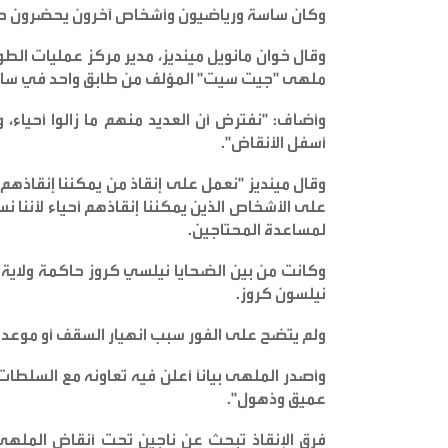
وكان ساسة ورياضيون وأشخاص آخرون يحضرون حفل
وقال خوان مانويل مينديز، مدير مركز عمليات الط
ملهى "جيت سيت" المؤلف من طابق واحد في سانت
وأضاف: "نفترض أن العديد منهم ما زالوا أحياء
أسفل الأنقاض
".
وقال مينديز "نعمل على إنقاذ من يمكننا إنقاذهم
على الأشخاص الذين يمكننا إنقاذهم أحياء لأننا 
لمساعدة المحتاجين
.
وكانت من بين الضحايا نيلسي كروز حاكمة ولاية
نيلسون كروز
.
ولم يتضح على الفور سبب انهيار السقف أو موعد
وأصدر الملهى بياناً أعلن فيه تعاونه مع السلطات،
عميق وذهول
".
فرق الإنقاذ تبحث عن ناجين تحت أنقاض الملهى ا