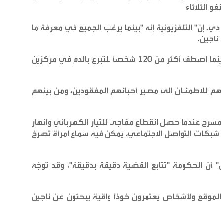
 الثلاثاء
دي. إن" التلفزيونية إنه "بينما يرغب الجميع في معرفة ما
ناجين
.
وقد أقيمت مشرحة مؤقتة بالقرب من الملهى، بينما اصطف أكثر من 120 شخصاً للتبرع بالدم في مركزين
م للاطمئنان الى مصير أحبائهم المفقودين، ومن بينهم
ر 69 عاماً، على خشبة المسرح عندما حصل انقطاع مفاجئ للتيار الكهربائي وانهار
شبكات التواصل الاجتماعي، يمكن فيه سماع امرأة تصرخ
أن الحكومة "تتابع القضية دقيقة بدقيقة"، وقد توجّه
موقع ولأشخاص يعتمرون خوذاً واقية يبحثون عن ناجين