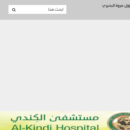
ؤول: مروة البحيري