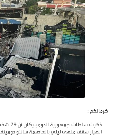
كرمالكم :
انهيار سقف ملهى ليلي بالعاصمة سانتو دومينغو ا