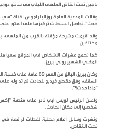
ناجين تحت أنقاض الملهى الليلي في سانتو دومينغو
وقالت المدعية العامة روزالبا راموس لقناة "سي. 
حدث"، تواصل السلطات تركيزها على العثور على 
مختلفين
.
كما تجمع عشرات الأشخاص في الموقع سعياً منه
المغني الشهير روبي بيريز
.
وكان بيريز، البالغ من العم
السقف، وفق مقطع فيديو للحادث تم تداوله على 
"ماذا حدث؟
".
وأعلن الرئيس لويس أبي نادر على منصة "إكس" 
شخصياً إلى مكان الحادث
.
ونشرت وسائل إعلام محلية لقطات لرافعة في ال
تحت الأنقاض
.