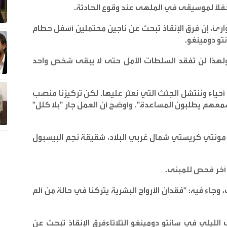
اً لموسيقى في الملهى عند وقوع الحادثة
.
وارئ، إن فرق الإنقاذ تبحث عن ناجين محتملين أسفل حطام
و دومينغو
.
، ولهذا لن تفقد السلطات الأمل حتى لا يبقى شخص واحد
 أحياء وننتشل الجثث التي نعثر عليها. لكن تركيزنا منصب
نسمعهم يطلبون المساعدة". وأوضح أن العمل جار "بلا كلل"
 مونتي كريستي شمال غربي البلاد، شقيقة نجم البيسبول
 آخر فحص للمبنى
.
 وجاء فيه: "فقدان الأرواح البشرية يتركنا في حالة من ألم
لليلي في سانتو دومينغو الثلاثاءفرق الإنقاذ تبحث عن