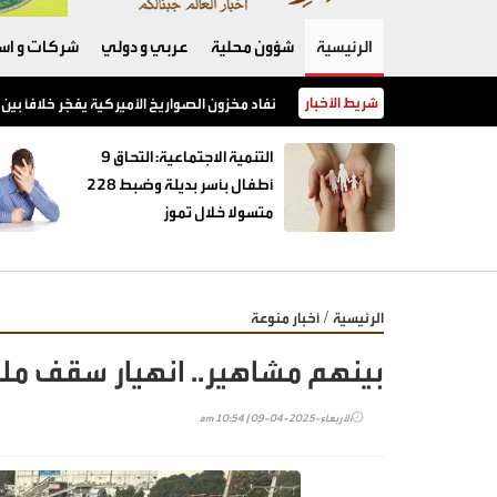
الرئيسية
شؤون محلية
عربي و دولي
شركات و است
شريط الأخبار
نفاد مخزون الصواريخ الأميركية يفجّر خلافًا بين 
‏التنمية الاجتماعية: التحاق 9
أطفال بأسر بديلة وضبط 228
متسولا خلال تموز
/
الرئيسية
أخبار منوعة
بينهم مشاهير.. انهيار سقف ملهي ليلي يق
الأربعاء-2025-04-09 | 10:54 am