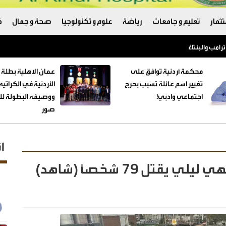
ثمار
تعليم و جامعات
رياضة
علوم و تكنولوجيا
صحة و جمال
ك
ترامب والبنتاغون
محكمة أردنية توافق على
عمان الاهلية بطلة 
تغيير اسم عائلة تسبب بحرج
الأردنية في الكراتي
اجتماعي وادبي!
ووصيفه البطولة للط
صور
ا
تل 79 شخصاً (شاهد)