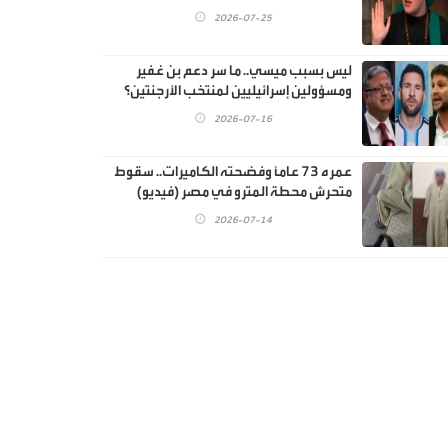
2026-07-25
ليس بسبب ميسي.. ما سر دعم بن غفير
ومسؤولين إسرائيليين لمنتخب الأرجنتين؟
2026-07-16
عمره 73 عاماً وفضحته الكاميرات.. سقوط
متحرش محطة المترو في مصر (فيديو)
2026-07-14