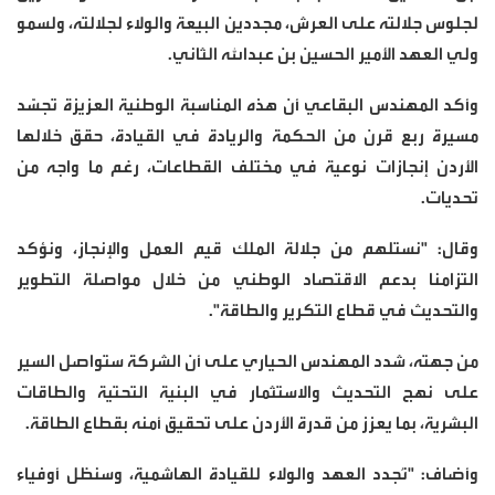
لجلوس جلالته على العرش، مجددين البيعة والولاء لجلالته، ولسمو
ولي العهد الأمير الحسين بن عبدالله الثاني.
وأكد المهندس البقاعي أن هذه المناسبة الوطنية العزيزة تجسّد
مسيرة ربع قرن من الحكمة والريادة في القيادة، حقق خلالها
الأردن إنجازات نوعية في مختلف القطاعات، رغم ما واجه من
تحديات.
وقال: "نستلهم من جلالة الملك قيم العمل والإنجاز، ونؤكد
التزامنا بدعم الاقتصاد الوطني من خلال مواصلة التطوير
والتحديث في قطاع التكرير والطاقة".
من جهته، شدد المهندس الحياري على أن الشركة ستواصل السير
على نهج التحديث والاستثمار في البنية التحتية والطاقات
البشرية، بما يعزز من قدرة الأردن على تحقيق أمنه بقطاع الطاقة.
وأضاف: "نُجدد العهد والولاء للقيادة الهاشمية، وسنظل أوفياء