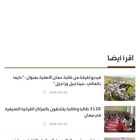
اقرأ أيضا
فيديو لفرقة من طلبة عمان الأهلية بعنوان : " دايماً
بالعالي ، بنينا جيل ورا جيل "
2026-08-09
3126 طالبا وطالبة يلتحقون بالمراكز القرآنية الصيفية
في معان
2026-08-09