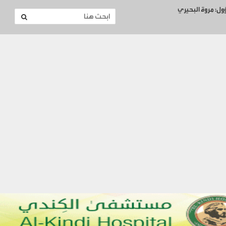
ؤول: مروة البحيري