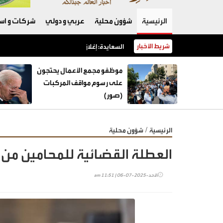
الرئيسية
شؤون محلية
عربي و دولي
شركات و است
شريط الأخبار
السعايدة: إغلاق 12 محطة محروقات منذ بداية العام وضبط حالات خلط بنزين
موظفو مجمع الأعمال يحتجون
على رسوم مواقف المركبات
(صور)
/
الرئيسية
شؤون محلية
العطلة القضائية للمحامين من 16 تموز ولغاية 31 آب
الأحد-2025-07-06 | 11:51 am