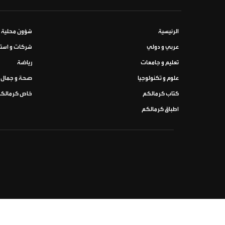
الرئيسية
شؤون محلية
عربي و دولي
شركات و استث
تعليم و جامعات
رياضة
علوم و تكنولوجيا
صحة و جمال
كتاب كرمالكم
خاص كرمالك
اطباق كرمالكم