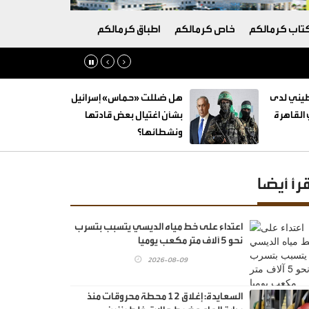
تاب كرمالكم
خاص كرمالكم
اطباق كرمالكم
طيني لدى
هل ضللت «حماس» إسرائيل
القاهرة
بشأن اغتيال بعض قادتها
ونشطائها؟
قرأ أيضا
اعتداء على خط مياه الديسي يتسبب بتسرب
نحو 5 آلاف متر مكعب يوميا
2026-08-09
السعايدة: إغلاق 12 محطة محروقات منذ