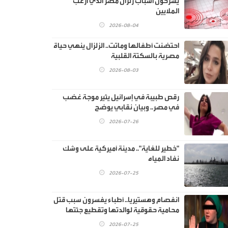
يشرحون أسباب زلزال مصر الذي ارعب
الملايين
2026-08-04
احتضنت أطفالها وماتت.. الزلزال ينهي حياة
مصرية بالسكتة القلبية
2026-08-03
رقص طبيبة في إسرائيل يثير موجة غضب
في مصر.. وبيان نقابي يوضح
2026-07-26
"خطير للغاية".. مدينة أميركية على وشك
نفاد المياه
2026-07-25
انفصام وهستيريا.. أطباء يفسرون سبب قتل
محامية حقوقية لوالدتها وتقطيع جثتها
2026-07-25