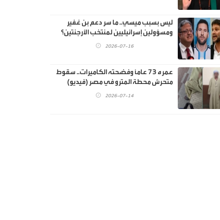
ليس بسبب ميسي.. ما سر دعم بن غفير
ومسؤولين إسرائيليين لمنتخب الأرجنتين؟
2026-07-16
عمره 73 عاماً وفضحته الكاميرات.. سقوط
متحرش محطة المترو في مصر (فيديو)
2026-07-14