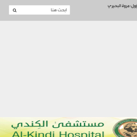
ؤول: مروة البحيري