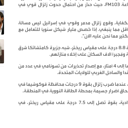
 103
FM
، حيث حذّر من احتمال حدوث زلزال قوي في
لكفاية. وقوع زلزال مدمر وقوي في إسرائيل ليس مسألة
قل مما ينبغي. إذا خُصص مليار شيكل سنويًا للتعامل مع
كثير مما نحن عليه الآن
".
يُذكر أنه خلال الليل، ضرب زلزال قوي للغاية ، بقوة 8.8 درجة على مقياس ريختر، شبه جزيرة كامتشاتكا شرق
 ومُجبرًا آلاف السكان على إخلاء منازلهم
.
كما أدى الزلزال إلى أمواج تسونامي وصل ارتفاعها إلى 4 أمتار، مع إصدار تحذيرات من تسونامي في عدد من
ندا والساحل الغربي للولايات المتحدة
.
كان هذا أقوى زلزال يشهده العالم منذ عام ٢٠١١، عندما ضرب زلزال بقوة ٩ درجات محافظة فوكوشيما في
.
وحذرت روسيا من توقع المزيد من الهزات الارتدادية، بقوة تصل إلى ٧.٥ درجة على مقياس ريختر، في