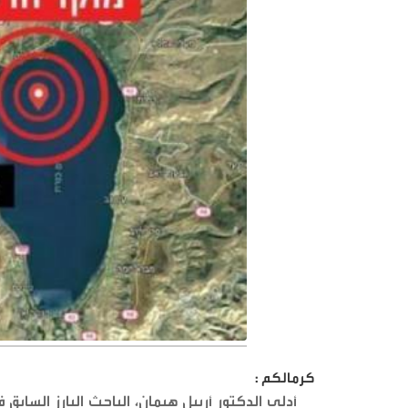
كرمالكم :
أدلى الدكتور أرييل هيمان، الباحث البارز الساب