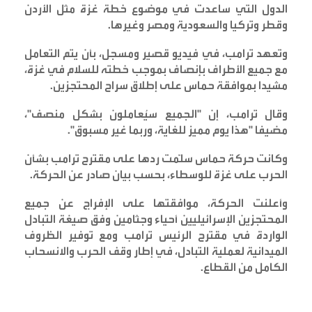
الدول التي ساعدت في موضوع خطة غزة مثل الأردن
وقطر وتركيا والسعودية ومصر وغيرها
.
وتعهد ترامب، في فيديو قصير ومسجل، بأن يتم التعامل
مع جميع الأطراف بإنصاف بموجب خطته للسلام في غزة،
مشيدا بموافقة حماس على إطلاق سراح المحتجزين
.
وقال ترامب، إن "الجميع سيُعاملون بشكل منصف"،
مضيفا "هذا يوم مميز للغاية، وربما غير مسبوق
".
وكانت حركة حماس سلّمت ردها على مقترح ترامب بشأن
الحرب على غزة للوسطاء، بحسب بيان صادر عن الحركة
.
وأعلنت الحركة، موافقتها على الإفراج عن جميع
المحتجزين الإسرائيليين أحياء وجثامين وفق صيغة التبادل
الواردة في مقترح الرئيس ترامب ومع توفير الظروف
الميدانية لعملية التبادل، في إطار وقف الحرب والانسحاب
الكامل من القطاع
.