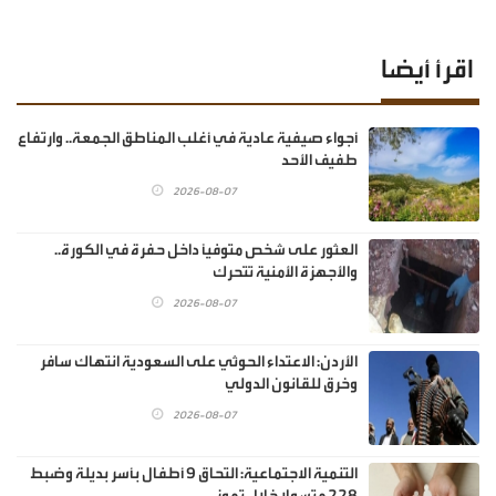
اقرأ أيضا
أجواء صيفية عادية في أغلب المناطق الجمعة.. وارتفاع
طفيف الأحد
2026-08-07
العثور على شخص متوفيًا داخل حفرة في الكورة..
والأجهزة الأمنية تتحرك
2026-08-07
الأردن: الاعتداء الحوثي على السعودية انتهاك سافر
وخرق للقانون الدولي
2026-08-07
‏التنمية الاجتماعية: التحاق 9 أطفال بأسر بديلة وضبط
228 متسولا خلال تموز