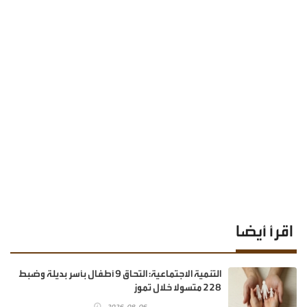
اقرأ أيضا
‏التنمية الاجتماعية: التحاق 9 أطفال بأسر بديلة وضبط
228 متسولا خلال تموز