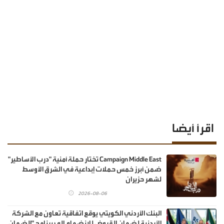
اقرأ أيضا
Campaign Middle East تختار حملة أمنية "درب الأساطير"
ضمن أبرز خمس حملات إبداعية في الشرق الأوسط
لشهر حزيران
2026-08-06
البنك الأردني الكويتي يوقع اتفاقية تعاون مع الشركة
الأردنية لضمان القروض للانضمام إلى برنامج "الضمان