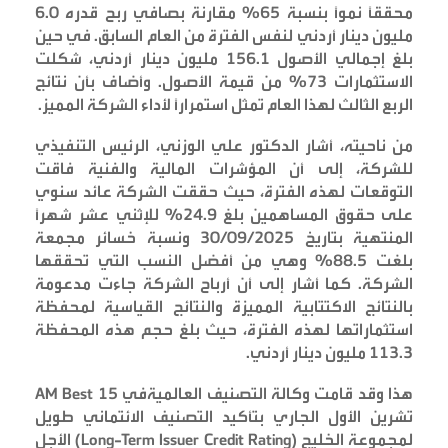
محققاً نموًا بنسبة 65% مقارنة بصافي ربح قدره 6.0
مليون دينار أردني لنفس الفترة من العام السابق. في حين
بلغ إجمالي الأصول 156.1 مليون دينار أردني، شكلت
الاستثمارات 73% من قيمة الأصول. وأضاف بأن نتائج
الربع الثالث لهذا العام تمثل استمراراً لأداء الشركة المميز
.
من ناحيته، أشار الدكتور علي الوزني، الرئيس التنفيذي
للشركة، إلى أن المؤشرات المالية والفنية فاقت
التوقعات لهذه الفترة، حيث حققت الشركة عائد سنوي
على حقوق المساهمين بلغ 24.9% للإثني عشر شهراً
المنتهية بتاريخ 30/09/2025 ونسبة خسائر مجمعة
بلغت 88.5% وهي من أفضل النسب التي تحققها
الشركة. كما أشار إلى أن أرباح الشركة جاءت مدعومة
بالنتائج الاكتتابية المميزة والنتائج القياسية لمحفظة
استثماراتها لهذه الفترة، حيث بلغ حجم هذه المحفظة
113.3 مليون دينار أردني
.
هذا وقد قامت وكالة التصنيف العالمية
في 15
AM Best
تشرين الأول الجاري بتأكيد التصنيف الائتماني طويل
لمجموعة الخليج
(Long-Term Issuer Credit Rating)
الأجل