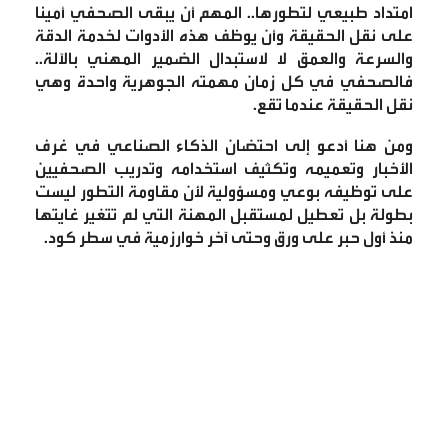
امتداد طبيعي لتطورها.. المهم أن يبقى الصحفي أمينا
على نقل الحقيقة وأن يوظف هذه الأدوات لخدمة الدقة
والسرعة والعمق لا لاستبدال الضمير المهني بالآلة..
فالصحفي في كل زمان مهمته الجوهرية واحدة وهي
نقل الحقيقة عندما تقع
.
ومن هنا أدعو إلى احتضان الذكاء الصناعي في غرف
الأخبار وتعميمه وتكثيف استخدامه وتدريب الصحفيين
على توظيفه بوعي ومسؤولية لأن مقاومة التطور ليست
بطولة بل تعطيل لمستقبل المهنة التي لم تتغير غايتها
منذ أول حبر على ورق وحتى آخر خوارزمية في سطر كود
.