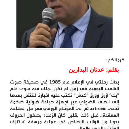
كرمالكم :
بقلم: عدنان البدارين
بدأت رحلتي في الإعلام عام 1985 في صحيفة صوت
الشعب اليومية في زمن لم نكن نملك فيه سوى قلم
"بك" أزرق وورق "كدش" نكتب عليه أخبارنا لتنتقل بعدها
إلى الصف الضوئي عبر أجهزة طباعة ضوئية ضخمة
تدعى
crtronic
، ثم إلى المونتاج الورقي فمراحل الطباعة
المعقدة.. قبل ذلك بقليل كان الزملاء يصفون الحروف
يدويا من قوالب الرصاص في عملية مرهقة تستنزف
الوقت والجهد والمال
.