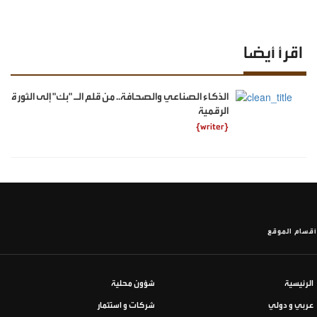
اقرأ أيضا
الذكاء الصناعي والصحافة.. من قلم الـ "بك" إلى الثورة
الرقمية
{writer}
أقسام الموقع
الرئيسية
شؤون محلية
عربي و دولي
شركات و استثمار