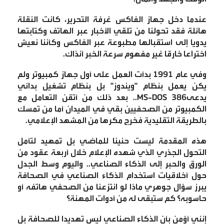
عندما دخل جهاز الفاكس غرفة التحرير، كانت النقلة
هائلة فقد تحولنا من تلقي الأخبار عبر الهاتف وكتابتها
يدويا إلى استقبالها مطبوعة عبر الفاكس وكأننا نعيش
اختراعا خارقا غير مفهوم سرعة الخبر آنذاك
.
وفي عام 1991 بدأت العمل على أول جهاز كمبيوتر ولم
يكن يعمل بنظام "ويندوز" بل بنظام تشغيل بدائي
يدعى
MS-DOS 386..
بعد ذلك من أتقن التعامل مع
الكمبيوتر من الصحفيين بقي في الميدان أما من تمسك
بالطريقة التقليدية فخرج مكرها من المشهد الإعلامي
.
هذه المقدمة ليست حنينا للماضي بل تمهيد لتأمل
التحول الجذري الذي شهده الإعلام خلال أربعة عقود من
الورق والحبر إلى الذكاء الصناعي.. واليوم وسط الجدل
حول أخلاقيات استخدام الذكاء الصناعي في الصحافة
يبرز سؤال جوهري ماذا لو انتزعنا من الصحفي هاتفه أو
حاسوبه؟ كم ستبقى له من أدوات المهنة؟
إنني أؤمن بأن الذكاء الصناعي ليس تهديدا للصحافة بل