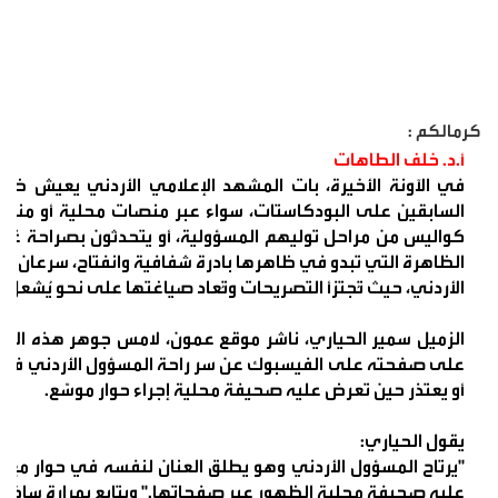
كرمالكم :
أ.د. خلف الطاهات
في الآونة الأخيرة، بات المشهد الإعلامي الأردني يعيش ظاه
السابقين على البودكاستات، سواء عبر منصات محلية أو منابر
كواليس من مراحل توليهم المسؤولية، أو يتحدثون بصراحة 
الظاهرة التي تبدو في ظاهرها بادرة شفافية وانفتاح، سرعان ما
الأردني، حيث تُجتزأ التصريحات وتُعاد صياغتها على نحو يُشعل ا
الزميل سمير الحياري، ناشر موقع عمون، لامس جوهر هذه الإشك
على صفحته على الفيسبوك عن سر راحة المسؤول الأردني في الح
أو يعتذر حين تعرض عليه صحيفة محلية إجراء حوار موسّع.
يقول الحياري:
"يرتاح المسؤول الأردني وهو يطلق العنان لنفسه في حوار مع و
عليه صحيفة محلية الظهور عبر صفحاتها." ويتابع بمرارة ساخرة