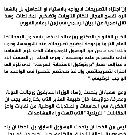
إنّ اجتزاء التصريحات لا يواجه بالاستياء أو التجاهل، بل بالشف
الرد، تُفسح المجال لتكاثر التأويلات وتضخيم المغالطات. وهذا م
تقل أهمية عن البيان الرسمي في زمن الإعلام الفوري.
الخبير القانوني الدكتور رمزي الدبك ذهب أبعد من البعد الأخلاقي
العام التزامًا مزدوجًا: توضيح تصريحاته عند تشويهها، وحماي
ذلك إلى قانون حق الوصول للمعلومات الذي يُلزم الشفافية، 
أدلى بالتصريح عليه توضيحه”. ويرى الدبك أن الصمت الإداري
اجتزاء لتصريحاتهم، وإلا عُدّ صمتهم تقصيرًا في الواجب. فا
الواجب الوظيفي.”
ومع أهمية أن يتحدث رؤساء الوزراء السابقون ورجالات الدولة إلى
ومعرفة موازينها، فإن طبيعة المنابر التي يختارونها يجب أن ت
الفكرية في الجامعات والمنتديات الوطنية من نقابات واحزاب
المقابلات "التريندية” التي تلهث وراء المشاهدات.
ليس من الخطأ أن يتحدث المسؤول السابق؛ بل الخطأ أن يتحدث ب
خصوصية الحالة الأردنية. فالكلمة، حين تخرج من فم رجل دول