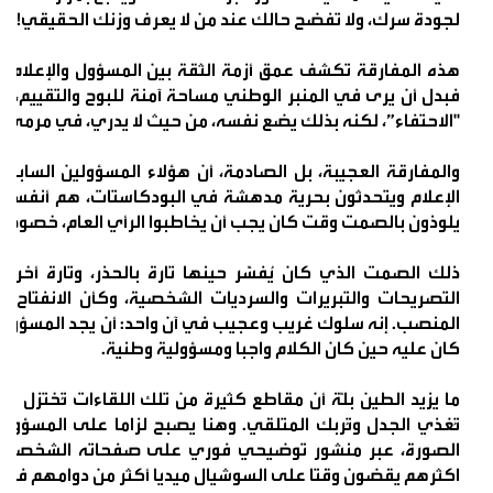
لجودة سرك، ولا تفضح حالك عند من لا يعرف وزنك الحقيقي!"
هذه المفارقة تكشف عمق أزمة الثقة بين المسؤول والإعلام ال
فبدل أن يرى في المنبر الوطني مساحة آمنة للبوح والتقييم، يه
"الاحتفاء”، لكنه بذلك يضع نفسه، من حيث لا يدري، في مرمى الت
والمفارقة العجيبة، بل الصادمة، أن هؤلاء المسؤولين السابقي
الإعلام ويتحدثون بحرية مدهشة في البودكاستات، هم أنفسهم 
يلوذون بالصمت وقت كان يجب أن يخاطبوا الرأي العام، خصوصًا 
ذلك الصمت الذي كان يُفسَّر حينها تارة بالحذر، وتارة أخر
التصريحات والتبريرات والسرديات الشخصية، وكأن الانفتاح ع
المنصب. إنه سلوك غريب وعجيب في آن واحد: أن يجد المسؤول نف
كان عليه حين كان الكلام واجبا ومسؤولية وطنية.
ما يزيد الطين بلّة أن مقاطع كثيرة من تلك اللقاءات تُختزل في
تُغذي الجدل وتُربك المتلقي. وهنا يصبح لزاما على المسؤول
الصورة، عبر منشور توضيحي فوري على صفحاته الشخصية. ف
اكثرهم يقضون وقتا على السوشيال ميديا أكثر من دوامهم في ا