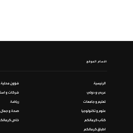
أقسام الموقع
الرئيسية
شؤون محلية
عربي و دولي
شركات و استث
تعليم و جامعات
رياضة
علوم و تكنولوجيا
صحة و جمال
كتاب كرمالكم
خاص كرمالك
اطباق كرمالكم