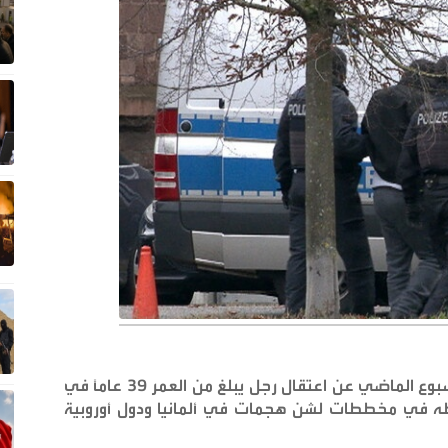
أعلن المدعي العام الفيدرالي الألماني نهاية الأسبوع الماضي عن اعتقال رجل يبلغ من العمر 39 عامًا في
ه في مخططات لشن هجمات في ألمانيا ودول أوروبية