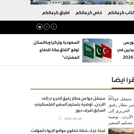
تاب كرمالكم
خاص كرمالكم
اطباق كرمالكم
فوربس
السعودية وتركيا وباكستان
فيذيين في
توقع "اتفاق مكة للدفاع
المشترك"
قرأ أيضا
سينقل جوا من مطار رفيق الحريري إلى
الأردن.. توصية بتسليم السفير الفلسطيني
السابق أشرف دبور
2026-08-08
لجنة غزة :،خطة لتطوير مواقع الإيواء المؤقت