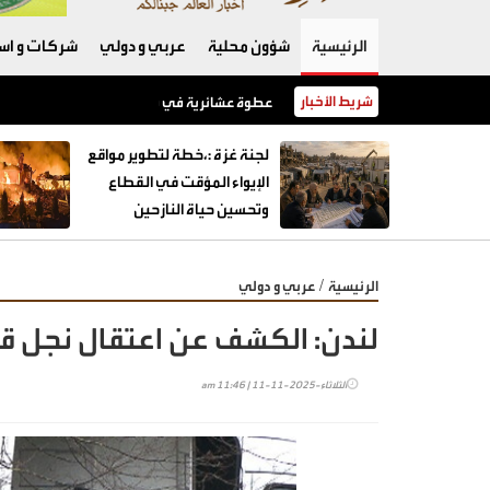
الرئيسية
شؤون محلية
عربي و دولي
شركات و است
شريط الأخبار
عطوة عشائرية في قضية مقتل ماجدة العجارمة.. وعود
لجنة غزة :،خطة لتطوير مواقع
الإيواء المؤقت في القطاع
وتحسين حياة النازحين
/
الرئيسية
عربي و دولي
لندن: الكشف عن اعتقال نجل ق
الثلاثاء-2025-11-11 | 11:46 am