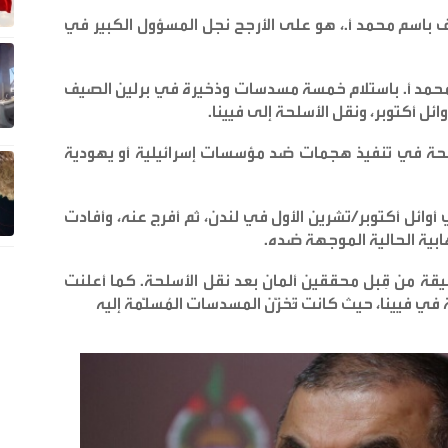
باسم محمد أ.، هو على الأرجح نجل المسؤول الكبير في
م محمد أ. باستلام خمسة مسدسات وذخيرة في برلين الصيف
ئل أكتوبر، ونقل الأسلحة إلى فيينا
.
سلحة في تنفيذ هجمات ضد مؤسسات إسرائيلية أو يهودية
أوائل أكتوبر/تشرين الأول في لندن، ثم أفرج عنه، وأفادت
رهابية الحالية الموجهة ضده
.
دقيقة من قِبل محققين ألمان بعد نقل الأسلحة. كما أعلنت
ي فيينا، حيث كانت تُخزَّن المسدسات المُسلَّمة إليه