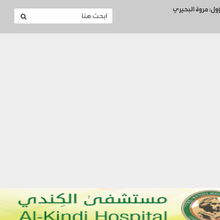
ؤول: مروة البحيري