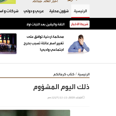
الرئيسية
شؤون محلية
عربي و دولي
شركات و است
شريط الأخبار
الثقة واليقين بعد الثبات أولا
محكمة أردنية توافق على
تغيير اسم عائلة تسبب بحرج
اجتماعي وادبي!
/
الرئيسية
كتاب كرمالكم
ذلك اليوم المشؤوم
الثلاثاء-2025-11-11 | 12:27 pm