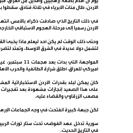
يوم أن أقدم بضعة إرهابيين وافدين من العراق، ق
الأردن، طال مئات الأبرياء في ثلاثة فنادق، سقطوا 
في ذلك التاريخ الذي صادفت ذكراه بالأمس، انتهت
الأردن رسميا إلى مرحلة الهجوم الاستباقي الخار
وحتى ذلك الوقت لم يكن أحد ليعلم ماذا يخبئ القد
لتشمل دولا عديدة في الشرق الأوسط، وتمتد لتضر
المواجهة التي بدأ
أميركي للعراق، أطلق شرارة الطائفية والحرب الأهلي
كان يمكن لبلد بقدرات الأردن الاستخباراتية الم
على هذا الصعيد إنجازات مشهودة بعد تفجيرات ا
مصعب الزرقاوي والقضاء عليه.
لكن جبهة كبيرة انفتحت في وجه الجماعات الإرهابي
سورية تدخل عهد الفوضى تحت ستار ثورات الربيع ا
في التاريخ الحديث.