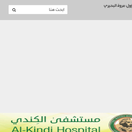
ؤول: مروة البحيري