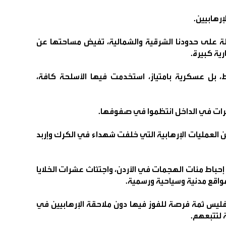
إرهابيين.
ة على حدودنا الشرقية والشمالية، تفيض مساحتها عن
ية كبيرة.
 بل عسكرية بامتياز، استخدمت فيها الأسلحة كافة،
عشرات في الداخل انتظموا في صفوفها.
العمليات الإرهابية التي خلفت شهداء في الكرك وإربد
باط مئات الهجمات في الأردن، واجتثاث عشرات الخلايا
اقع مدنية وسياحية ورسمية.
ً، فليس ثمة فرصة للفوز فيها دون ملاحقة الإرهابيين في
 لتتبعهم.